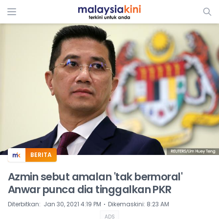
ADS
BERITA
Azmin sebut amalan 'tak bermoral'
Anwar punca dia tinggalkan PKR
⋅
Diterbitkan
:
Jan 30, 2021 4:19 PM
Dikemaskini
:
8:23 AM
ADS