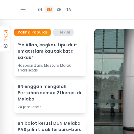
EN
BM
ZH
TA
Paling Popular
Terkini
MENU
‘Ya Allah, engkau tipu duit
umat Islam kau tak kata
sakau’
Haspaizi Zain, Mastura Malak
1 hari lepas
BN enggan mengalah:
Pertahan semua 21 kerusi di
Melaka
24 jam lepas
BN bolot kerusi DUN Melaka,
PAS pilih tidak terburu-buru