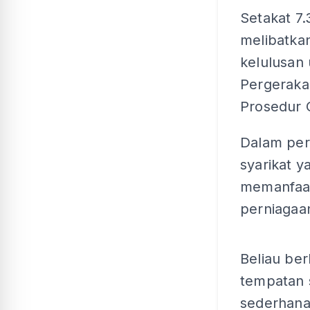
Setakat 7.
melibatkan
kelulusan
Pergeraka
Prosedur 
Dalam pe
syarikat 
memanfaat
perniagaa
Beliau be
tempatan 
sederhana