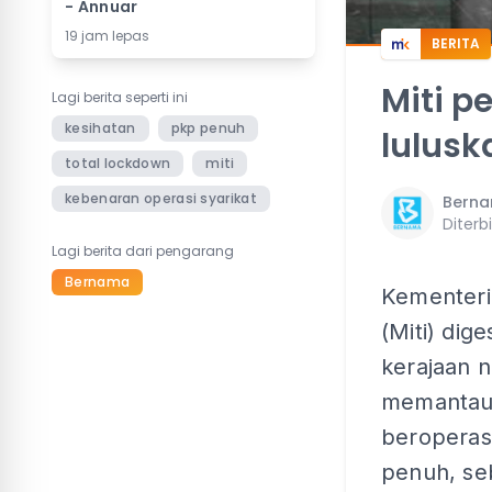
- Annuar
19 jam lepas
BERITA
Miti p
Lagi berita seperti ini
kesihatan
pkp penuh
lulusk
total lockdown
miti
kebenaran operasi syarikat
Bern
Diterb
Lagi berita dari pengarang
Bernama
Kementeri
(Miti) dig
kerajaan 
memantau
beroperas
penuh, se