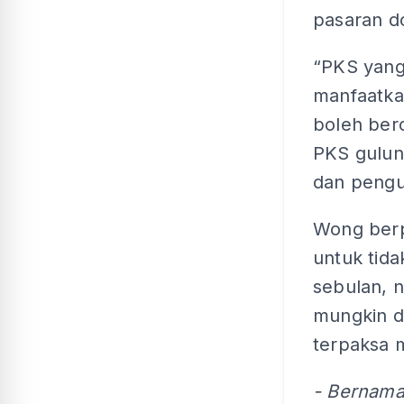
pasaran d
“PKS yang
manfaatkan
boleh ber
PKS gulun
dan pengu
Wong berp
untuk tid
sebulan, n
mungkin d
terpaksa 
- Bernam