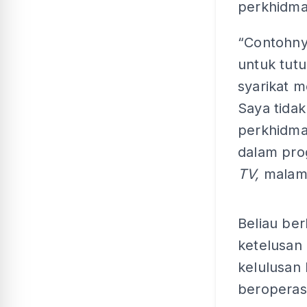
perkhidmat
“Contohny
untuk tutu
syarikat m
Saya tidak
perkhidma
dalam pro
TV,
malam 
Beliau ber
ketelusan
kelulusan
beroperas