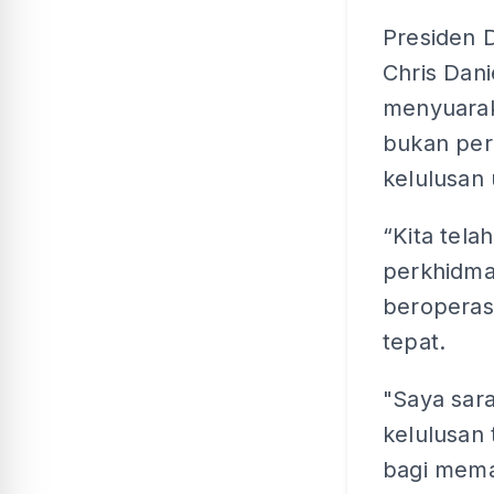
Presiden 
Chris Dan
menyuarak
bukan per
kelulusan 
“Kita tel
perkhidma
beroperas
tepat.
"Saya sar
kelulusan
bagi mema