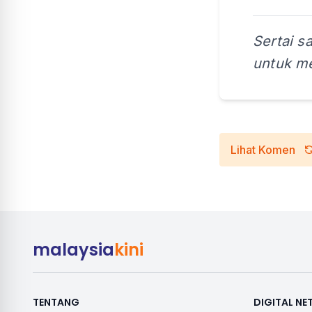
Sertai s
untuk me
Lihat Komen
malaysia
kini
TENTANG
DIGITAL N