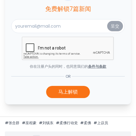
免费解锁7篇新闻
你在注册户头的同时，也同意我们的
条件与条款
OR
马上解锁
#
张念群
#
巫程豪
#
刘镇东
#
柔佛行动党
#
柔佛
#
上议员