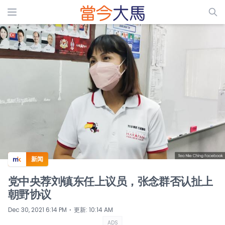
ADS
新闻
党中央荐刘镇东任上议员，张念群否认扯上
朝野协议
⋅
Dec 30, 2021 6:14 PM
更新
:
10:14 AM
ADS