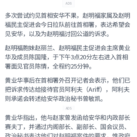
ADS
多次尝试约见首相安华不果，赵明福家属及赵明
福民主促进会今日拉队前往首相署，表达希望会
见安华，以及为赵明福讨回公道的诉求。
赵明福胞妹赵丽兰、赵明福民主促进会主席黄业
华及成员陈国隆，于下午3点20分左右进入首相
署面见官员陈情，全程约25分钟。
黄业华事后在首相署外召开记者会表示，他们已
把诉求传达给接待官员阿利夫（Ariff），阿利夫
则承诺会转述给安华政治秘书曾敏凯。
ADS
黄业华指出，他与赵家曾发函给安华和内政部长
赛夫丁，并通过内阁部长、副部长、国会议员、
政治秘书表达他们对赵明福案件的要求，惟政府