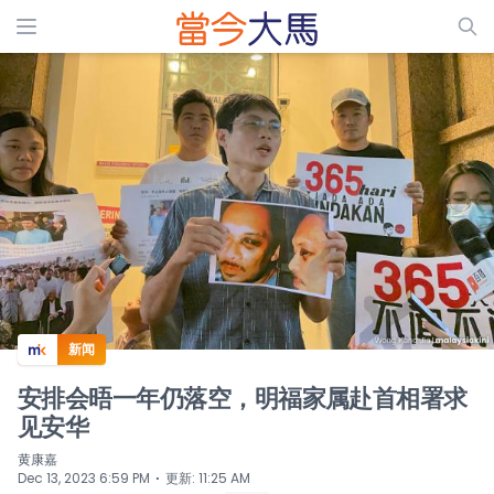
ADS
新闻
安排会晤一年仍落空，明福家属赴首相署求
见安华
黄康嘉
⋅
Dec 13, 2023 6:59 PM
更新
:
11:25 AM