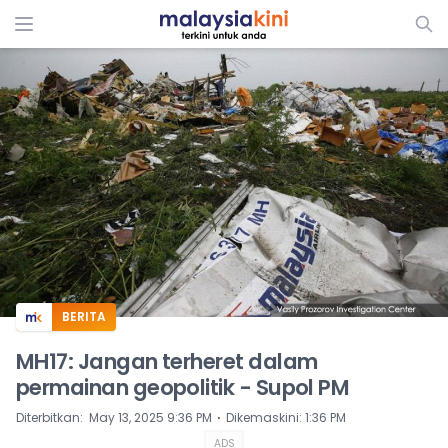
ADS
BERITA
MH17: Jangan terheret dalam
permainan geopolitik - Supol PM
⋅
Diterbitkan
:
May 13, 2025 9:36 PM
Dikemaskini
:
1:36 PM
ADS