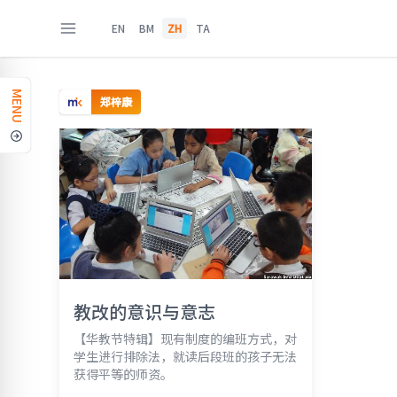
EN
BM
ZH
TA
MENU
郑梓康
教改的意识与意志
【华教节特辑】现有制度的编班方式，对
学生进行排除法，就读后段班的孩子无法
获得平等的师资。