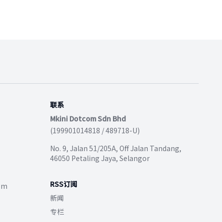
联系
Mkini Dotcom Sdn Bhd
(199901014818 / 489718-U)
No. 9, Jalan 51/205A, Off Jalan Tandang,
46050 Petaling Jaya, Selangor
RSS订阅
com
新闻
专栏