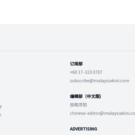
订阅部
+60 17-323 0707
subscribe@malaysiakini.com
编辑部（中文版)
投稿须知
y
chinese-editor@malaysiakini.
s
ADVERTISING