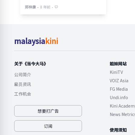
⋅
⋅
郑梓康
8 年前
malaysia
kini
关于《当今大马》
姐妹网站
KiniTV
公司简介
VOIZ Asia
雇员资讯
FG Media
工作机会
Undi.info
Kini Academ
想要打广告
News Metric
订阅
使用须知