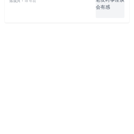
⋅
陈成兴
18 年前