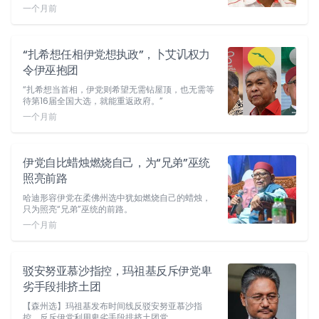
一个月前
“扎希想任相伊党想执政”，卜艾讥权力
令伊巫抱团
“扎希想当首相，伊党则希望无需钻屋顶，也无需等
待第16届全国大选，就能重返政府。”
一个月前
伊党自比蜡烛燃烧自己，为“兄弟”巫统
照亮前路
哈迪形容伊党在柔佛州选中犹如燃烧自己的蜡烛，
只为照亮“兄弟”巫统的前路。
一个月前
驳安努亚慕沙指控，玛祖基反斥伊党卑
劣手段排挤土团
【森州选】玛祖基发布时间线反驳安努亚慕沙指
控，反斥伊党利用卑劣手段排挤土团党。