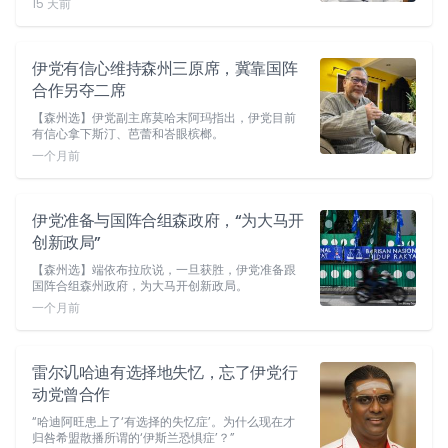
15 天前
伊党有信心维持森州三原席，冀靠国阵
合作另夺二席
【森州选】伊党副主席莫哈末阿玛指出，伊党目前
有信心拿下斯汀、芭蕾和峇眼槟榔。
一个月前
伊党准备与国阵合组森政府，“为大马开
创新政局”
【森州选】端依布拉欣说，一旦获胜，伊党准备跟
国阵合组森州政府，为大马开创新政局。
一个月前
雷尔讥哈迪有选择地失忆，忘了伊党行
动党曾合作
“哈迪阿旺患上了‘有选择的失忆症’。为什么现在才
归咎希盟散播所谓的‘伊斯兰恐惧症’？”