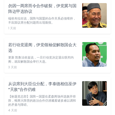
勿因一两席而令合作破裂，伊党冀与国
阵达甲选协议
端依布拉欣说，国阵与国盟的合作关系必须维持，
不应因议席分配问题而出现裂痕。
1 天前
若行动党退阁，伊党领袖促解散国会大
选
更新 凯鲁法依兹说，一旦行动党决定退出联邦内
阁，就应解散国会举行大选。
3 天前
从议席到大臣位分配，李泰德相信巫伊
“天敌”合作仍难
【标题党总部】国阵—国盟在柔森两场州选旗开得
胜，惟两大阵营的政治合作仍潜藏着诸多难以调和
的矛盾与障碍。
4 天前