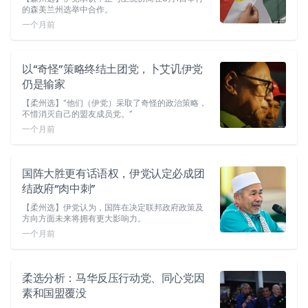
的森美兰州选举中合作。
一个月前
以“奇怪”策略终结土团党，卜艾讥伊党
仍是输家
【柔州选】“他们（伊党）采取了奇怪的政治策略，
不惜消灭自己的盟友成员党。”
一个月前
国阵大胜更有话语权，伊党认定必成团
结政府“肉中刺”
【柔州选】伊党认为，国阵在决定联邦政府政策及
方向方面未来将拥有更大影响力。
一个月前
柔选分析：马华反压行动党、同心党因
素和国盟覆没