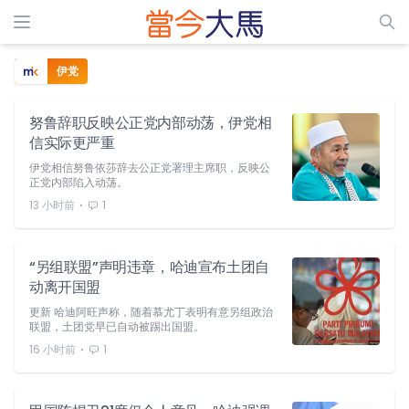
伊党
努鲁辞职反映公正党内部动荡，伊党相
信实际更严重
伊党相信努鲁依莎辞去公正党署理主席职，反映公
正党内部陷入动荡。
⋅
13 小时前
1
“另组联盟”声明违章，哈迪宣布土团自
动离开国盟
更新 哈迪阿旺声称，随着慕尤丁表明有意另组政治
联盟，土团党早已自动被踢出国盟。
⋅
16 小时前
1