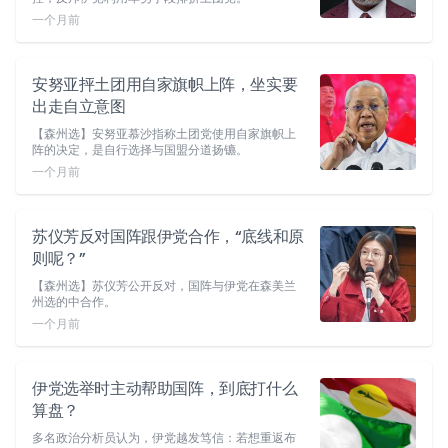
一个月前
安努亚抨土团用自家旗帜上阵，坐实要
出走自立意图
【森州选】安努亚慕沙指称土团党使用自家旗帜上
阵的决定，是自行选择与国盟分道扬镳。
一个月前
苏仪芳反对国阵跟伊党合作，“底线和原
则呢？”
【森州选】苏仪芳公开反对，国阵与伊党在森美兰
州选的中合作。
一个月前
伊党选举时主动帮助国阵，到底打什么
算盘？
多名政治分析员认为，伊党越发笃信：若想重返布