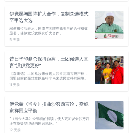
伊党愿与国阵扩大合作，复制森选模式
至甲选大选
端依布拉欣表示，国盟与国阵在森美兰的合作成效
显著，使伊党乐意探究扩大合作。
5 天前
昔日华印裔总保持距离，土团候选人直
言“没伊党更好”
【森州选】土团党汝来候选人沙拉瓦南古玛声称，
国盟目前仍面对难以赢得非马来选民支持的困境。
11 天前
伊党轰《当今》扭曲沙努西言论，赞魏
家祥回应平衡
“《当今大马》经编辑的解读，使人更加误会沙努西
正在质疑华印裔的国民地位。”
12 天前