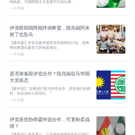
城执政，与国阵联手才是最可行的出路。
一个月前
伊党暗助国阵能绊倒希盟，陆兆福阿米
努丁也坠马
【森州选】伊党在森州选举支持国阵的计划，或将
终结希盟在森美兰的执政地位。
一个月前
是否准备跟伊党合作？陆兆福促马华国
大党表态
【森州选】“如果他们想与伊党合作，那是他们的权
利，但必须对人民坦白。”
一个月前
伊党巫统协商森州选合作，可复制柔战
绩？
【森州选】伊党承认，正与巫统协商在8月1日举行