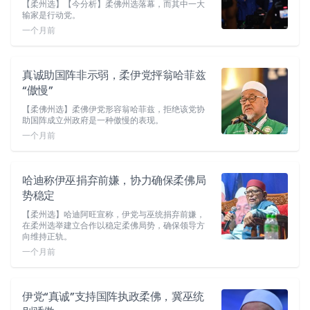
【柔州选】【今分析】柔佛州选落幕，而其中一大
输家是行动党。
一个月前
真诚助国阵非示弱，柔伊党抨翁哈菲兹
“傲慢”
【柔佛州选】柔佛伊党形容翁哈菲兹，拒绝该党协
助国阵成立州政府是一种傲慢的表现。
一个月前
哈迪称伊巫捐弃前嫌，协力确保柔佛局
势稳定
【柔州选】哈迪阿旺宣称，伊党与巫统捐弃前嫌，
在柔州选举建立合作以稳定柔佛局势，确保领导方
向维持正轨。
一个月前
伊党“真诚”支持国阵执政柔佛，冀巫统