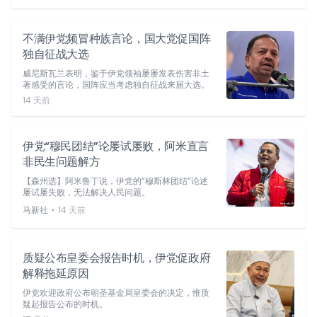
不满伊党频冒种族言论，国大党促国阵
独自征战大选
威尼斯瓦兰表明，鉴于伊党领袖屡屡发表伤害非土
著感受的言论，国阵应当考虑独自征战来届大选。
14 天前
伊党“穆民团结”论屡试屡败，阿米直言
非民生问题解方
【森州选】阿米鲁丁说，伊党的“穆斯林团结”论述
屡试屡失败，无法解决人民问题。
⋅
马新社
14 天前
质疑公布皇委会报告时机，伊党促政府
解释拖延原因
伊党欢迎政府公布朝圣基金局皇委会的决定，惟质
疑起报告公布的时机。