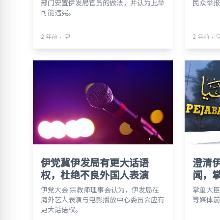
部门安置伊发局官员的做法，并认为此举
民众举报
可能违宪。
⋅
⋅
2 年前
2 年前
伊党冀伊发局有更大话语
澄清
权，杜绝不良外国人表演
闻，
伊党大会 宗教师理事会认为，伊发局在
掌玺大臣
海外艺人表演与电影播放中心委员会应有
等媒体前
更大话语权。