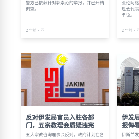
警方已接获针对郭素沁的举报，并已开档
亚伦阿格
调查。
理会代表
争议。
⋅
⋅
2 年前
2 年前
反对伊发局官员入驻各部
伊发局
门，五宗教理会质疑违宪
报侮
五大宗教咨询理事会反对，政府计划在各
伊斯兰发