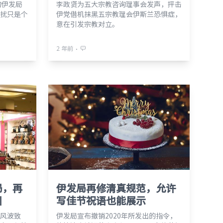
的伊发局
李政贤为五大宗教咨询理事会发声，抨击
扰只是个
伊党借机抹黑五宗教理会伊斯兰恐惧症，
意在引发宗教对立。
⋅
2 年前
局，再
伊发局再修清真规范，允许
训
写佳节祝语也能展示
风波致
伊发局宣布撤销2020年所发出的指令，