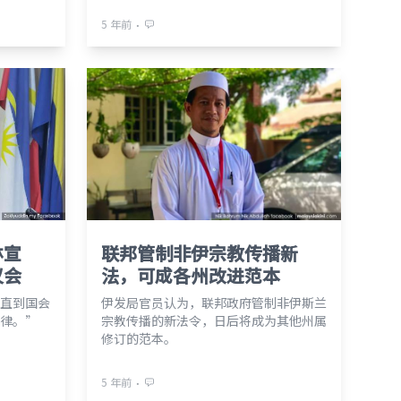
⋅
5 年前
林宣
联邦管制非伊宗教传播新
议会
法，可成各州改进范本
直到国会
伊发局官员认为，联邦政府管制非伊斯兰
律。”
宗教传播的新法令，日后将成为其他州属
修订的范本。
⋅
5 年前