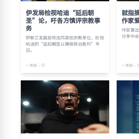
伊发局检视哈迪“延后朝
就指
圣”论，吁各方慎评宗教事
作家
务
作家兼出
分享中会
伊斯兰发展局将连同其他宗教单位，检视
哈迪的“延后朝圣以确保政治胜利”号
召。
⋅
⋅
一年前
一年前