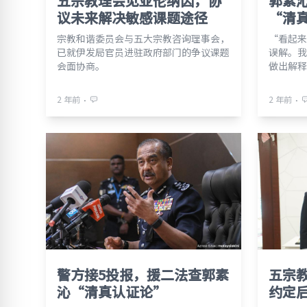
五宗教理会见亚伦纳因，协
郭素
议未来解决敏感课题途径
“清
宗教和谐委员会与五大宗教咨询理事会，
“看起来
已就伊发局官员进驻政府部门的争议课题
误解。我
会面协商。
做出解释
⋅
⋅
2 年前
2 年前
警方接5投报，援二法查郭素
五宗
沁“清真认证论”
约定