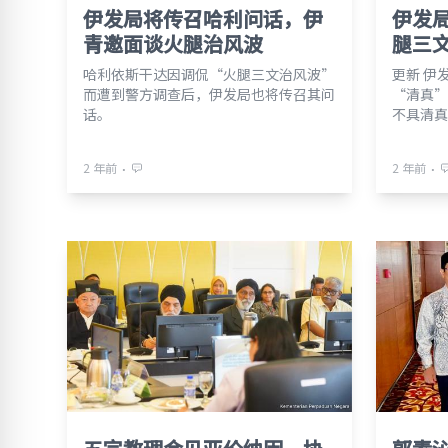
伊发局将传召哈利问话，伊
伊发局
青邀面谈火腿治风波
腿三
哈利依斯干达因调侃“火腿三文治风波”
更新 伊
而遭到警方调查后，伊发局也将传召其问
“清真”
话。
不具清真
⋅
⋅
2 年前
2 年前