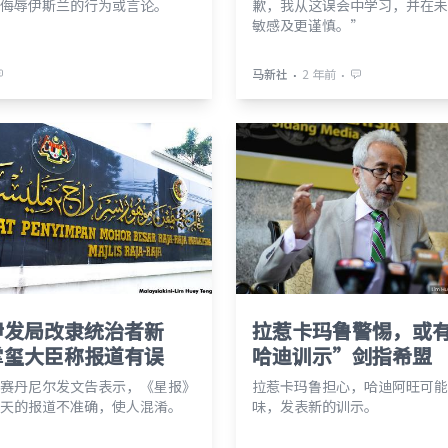
侮辱伊斯兰的行为或言论。
歉，我从这误会中学习，并在未
敏感及更谨慎。”
⋅
⋅
马新社
2 年前
伊发局改隶统治者新
拉惹卡玛鲁警惕，或
掌玺大臣称报道有误
哈迪训示”剑指希盟
赛丹尼尔发文告表示，《星报》
拉惹卡玛鲁担心，哈迪阿旺可能
天的报道不准确，使人混淆。
味，发表新的训示。