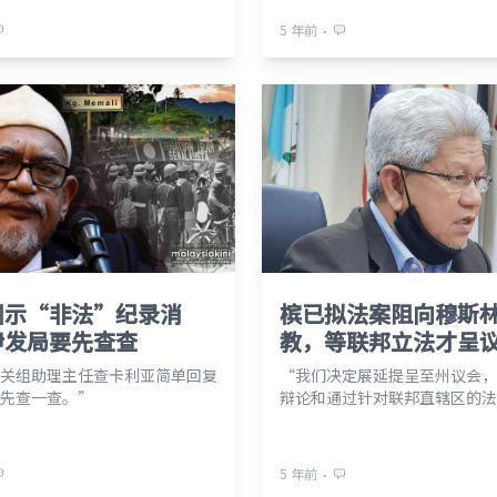
⋅
5 年前
训示“非法”纪录消
槟已拟法案阻向穆斯
伊发局要先查查
教，等联邦立法才呈
关组助理主任查卡利亚简单回复
“我们决定展延提呈至州议会，
先查一查。”
辩论和通过针对联邦直辖区的法
⋅
5 年前