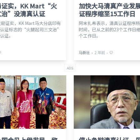
证实，KK Mart“火
加快大马清真产业发
文治”没清真认证
证程序缩至15工作日
发局证实，KK Mart马大分店印有
阿末扎希表示，清真认证程序所
认证标志的“火腿起司三文治”
时间，已从之前的23个工作日缩
认证。
个工作日。
⋅
⋅
马新社
2 年前
ADS