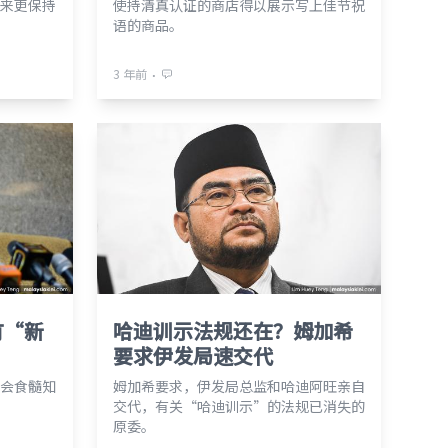
来更保持
使持清真认证的商店得以展示写上佳节祝
语的商品。
⋅
3 年前
有“新
哈迪训示法规还在？姆加希
要求伊发局速交代
会食髓知
姆加希要求，伊发局总监和哈迪阿旺亲自
交代，有关“哈迪训示”的法规已消失的
原委。