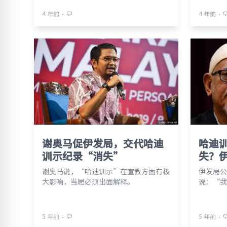
⋅
⋅
4 年前
4 年前
谢奥马促伊发局，交代哈迪
哈迪
训示纪录“消失”
失？
谢奥马说，“哈迪训示”在宣教方面有极
伊发局公
大影响，当局必须出面解释。
说：“我
⋅
⋅
5 年前
5 年前