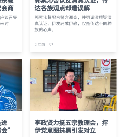
丹宗教
郭素沁否认反清真认证，传
党会商
达各族观点却遭误解
应该召集
郭素沁将配合警方调查，并强调没质疑清
来讨
真认证、伊发局或伊教，仅是传达不同种
族的心声。
⋅
2 年前
员进
李政贤力挺五宗教理会，抨
误会”
伊党意图抹黑引发对立