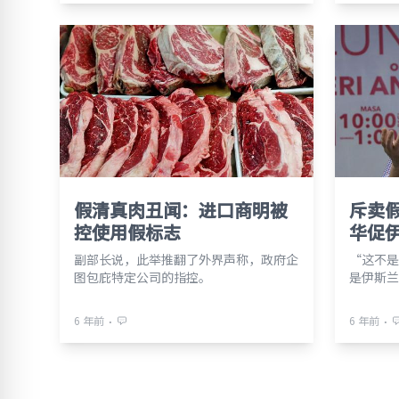
假清真肉丑闻：进口商明被
斥卖
控使用假标志
华促
副部长说，此举推翻了外界声称，政府企
“这不是
图包庇特定公司的指控。
是伊斯兰
⋅
⋅
6 年前
6 年前