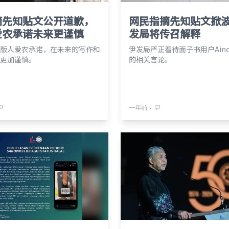
摘先知贴文公开道歉，
网民指摘先知贴文掀
爱农承诺未来更谨慎
发局将传召解释
版人爱农承诺，在未来的写作和
伊发局严正看待面子书用户Ainon
更加谨慎。
的相关言论。
⋅
一年前