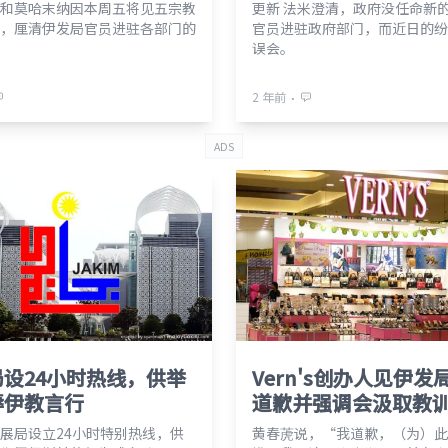
和莫哈末纳因本周五将见五宗教
更新 法米澄清，政府没任命新
，厘清伊发局官员进驻各部门的
官员进驻政府部门，而近日的纷
误会。
⋅
2 年前
ADS
设24小时热线，供举
Vern's创办人见伊发
辱伊教言行
道歉并强调会汲取教
展局设立24小时特别热线，供
黄春萀说，“我道歉，（为）此