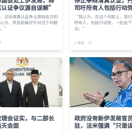
沁国会见上伊发局，称
停止争辩清真认证，
真认证争议源自误解”
司吁所有人包括行动
，这场清真认证争议源自各方的
“我认为，在这个问题上，我们
认为，伊发局最好针对这个问题
所有人，包括行动党，一起坐下
。”
论。”
⋅
2 年前
教理会证实，与二部长
政府没有新伊发局官
后天会面
驻，法米强调“只是