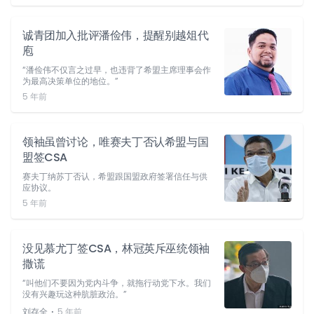
诚青团加入批评潘俭伟，提醒别越俎代
庖
“潘俭伟不仅言之过早，也违背了希盟主席理事会作
为最高决策单位的地位。”
5 年前
领袖虽曾讨论，唯赛夫丁否认希盟与国
盟签CSA
赛夫丁纳苏丁否认，希盟跟国盟政府签署信任与供
应协议。
5 年前
没见慕尤丁签CSA，林冠英斥巫统领袖
撒谎
“叫他们不要因为党内斗争，就拖行动党下水。我们
没有兴趣玩这种肮脏政治。”
⋅
刘存全
5 年前