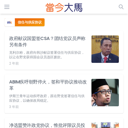
信任与供应协议
政府献议国盟签CSA？团结党议员声称
另有条件
克利尔称，政府向韩沙献议签署信任与供应协议，
以让在野党获得国会议员选区拨款。
2 年前
ABIM疾呼朝野停火，签和平协议推动改
革
伊斯兰青年运动疾呼政府，跟在野党签署信任与供
应协议，以确保政局稳定。
3 年前
净选盟赞许政党协议，惟批评限议员投