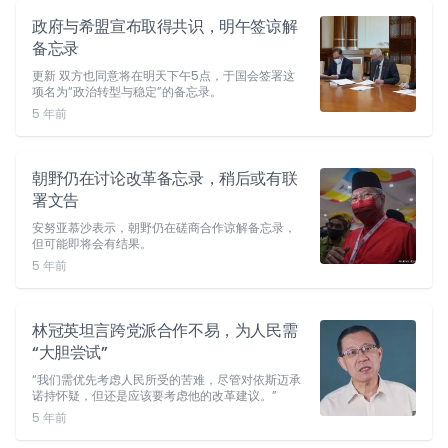
政府与希盟宣布取得共识，明午签谅解
备忘录
更新 双方也同意将在明天下午5点，于国会签署这
项名为“政治转型与稳定”的备忘录。
5 年前
朝野仍在讨论改革备忘录，稍后或有联
署文告
安努亚慕沙表示，朝野仍在磋商合作谅解备忘录，
但可能即将会有结果。
5 年前
林冠英坦言跨党派合作不易，为人民需
“大胆尝试”
“我们需优先考虑人民所受的苦难，尽管对依斯迈承
诺持怀疑，但还是应该要考虑他的改革建议。”
5 年前