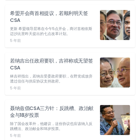
希盟开会商首相提议，若顺利明天签
CSA
更新 希盟领导层将在今午5点开会，商讨首相依斯
迈沙比里昨天提出的七点改革计划。
5 年前
若纳吉出任政府要职，吉祥称或无望签
CSA
林吉祥指出，若纳吉受委政府要职，在野党或放弃
透过信任与供应协议支持政府。
5 年前
聂纳兹倡CSA三方针：反跳槽、政治献
金与18岁投票
除了国会改革外，他建议，这份协议也应该纳入反
跳槽法、政治献金和18岁投票。
5 年前