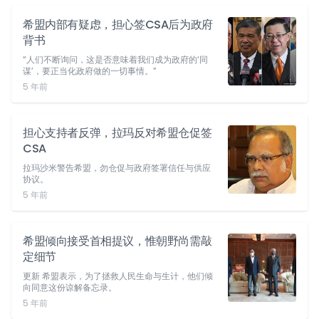
希盟内部有疑虑，担心签CSA后为政府
背书
“人们不断询问，这是否意味着我们成为政府的‘同
谋’，要正当化政府做的一切事情。”
5 年前
担心支持者反弹，拉玛反对希盟仓促签
CSA
拉玛沙米警告希盟，勿仓促与政府签署信任与供应
协议。
5 年前
希盟倾向接受首相提议，惟朝野尚需敲
定细节
更新 希盟表示，为了拯救人民生命与生计，他们倾
向同意这份谅解备忘录。
5 年前