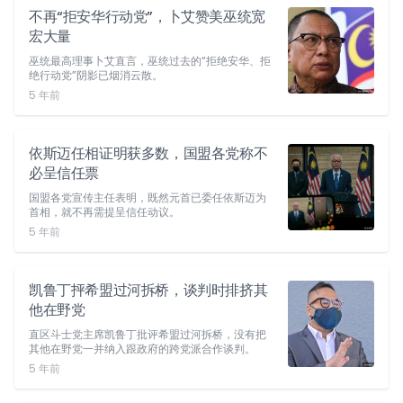
不再“拒安华行动党”，卜艾赞美巫统宽
宏大量
巫统最高理事卜艾直言，巫统过去的“拒绝安华、拒
绝行动党”阴影已烟消云散。
5 年前
依斯迈任相证明获多数，国盟各党称不
必呈信任票
国盟各党宣传主任表明，既然元首已委任依斯迈为
首相，就不再需提呈信任动议。
5 年前
凯鲁丁抨希盟过河拆桥，谈判时排挤其
他在野党
直区斗士党主席凯鲁丁批评希盟过河拆桥，没有把
其他在野党一并纳入跟政府的跨党派合作谈判。
5 年前