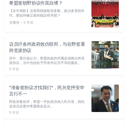
希盟签朝野协议作茧自缚？
【水中倒影】没有阵线能取得多数，政治多变的年
代，要如何确立新的稳定秩序观？
⋅
王维兴
5 年前
议员吁各州政府效仿联邦，与在野签署
跨党派协议
其中，赛沙迪认为，希盟执政的州属必须推出跨党
派协议，当中包括给予所有州议员平等的拨款。
5 年前
“准备签协议才找我们”，民兴党抨安华
言行不一
阿兹加曼批评，希盟一开始就没纳入民兴党，因此
该党没必要对希盟唯命是从。
5 年前