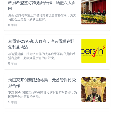
政府希盟签订跨党派合作，涵盖六大面
向
更新 政府与希盟正式签订跨党派合作备忘录，为大
马国会历史奠下新的里程碑。
5 年前
希盟签CSA≠加入政府，净选盟冀在野
党利益均沾
净选盟提醒，跨党派合作的改革成果不能只是由希
盟所垄断，必须涵盖所有的在野党。
5 年前
为国家开创新政治格局，元首赞许跨党
派合作
更新 国会 国家元首苏丹阿都拉感谢政府与希盟，为
国家开创崭新政治格局。
5 年前