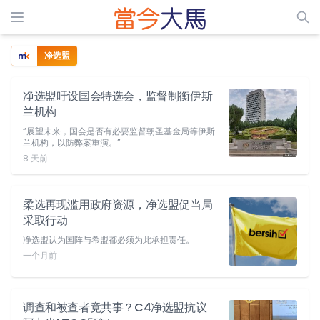
净选盟
净选盟吁设国会特选会，监督制衡伊斯
兰机构
“展望未来，国会是否有必要监督朝圣基金局等伊斯
兰机构，以防弊案重演。”
8 天前
柔选再现滥用政府资源，净选盟促当局
采取行动
净选盟认为国阵与希盟都必须为此承担责任。
一个月前
调查和被查者竟共事？C4净选盟抗议