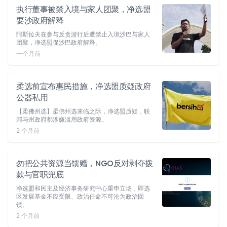
执行董事被禁入境与家人团聚，净选盟
要沙政府解释
阿斯拉夫在参与反贪游行后遭禁止入境沙巴与家人
团聚，净选盟促沙巴政府解释。
一个月前
柔选前宣布惠民措施，净选盟质疑政府
公器私用
【柔佛州选】柔佛州选来临之际，净选盟质疑，联
邦与州政府都涉嫌滥用政府资源。
2 个月前
勿把公共资源当馈赠，NGO反对剥夺拨
款与官职兜底
净选盟和民主及经济事务研究中心重申立场，即选
区发展基金不应受限、政治任命不可沦为政治回
馈。
2 个月前