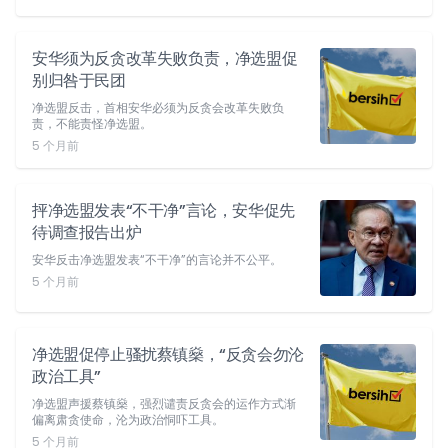
安华须为反贪改革失败负责，净选盟促
别归咎于民团
净选盟反击，首相安华必须为反贪会改革失败负
责，不能责怪净选盟。
5 个月前
抨净选盟发表“不干净”言论，安华促先
待调查报告出炉
安华反击净选盟发表“不干净”的言论并不公平。
5 个月前
净选盟促停止骚扰蔡镇燊，“反贪会勿沦
政治工具”
净选盟声援蔡镇燊，强烈谴责反贪会的运作方式渐
偏离肃贪使命，沦为政治恫吓工具。
5 个月前