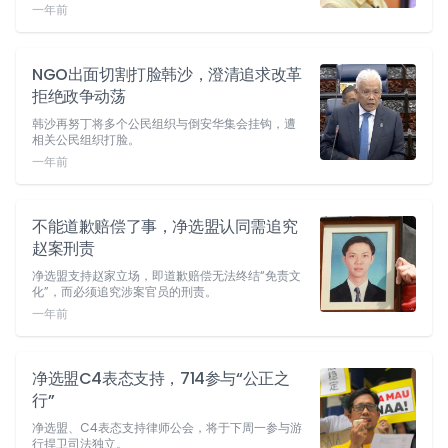
一年前
NGO出面切割打脸韩沙，澄清追求改革
拒绝政争动荡
韩沙再努丁将多个公民组织与倒安华集会挂钩，遭
相关公民组织打脸。
一年前
不能道歉赔偿了事，净选盟认同需追究
赵案刑责
净选盟支持赵家立场，即道歉赔偿无法终结“免责文
化”，而必须追究涉案官员的刑责。
一年前
净选盟C4表态支持，714参与“公正之
行”
净选盟、C4表态支持律师公会，将于下周一参与游
行捍卫司法独立。