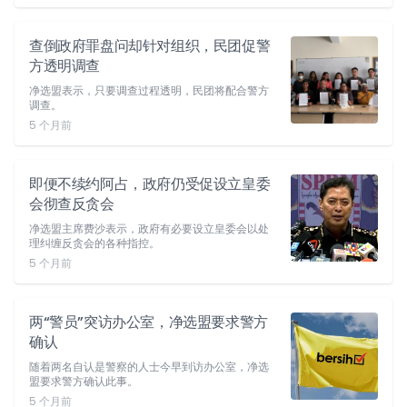
查倒政府罪盘问却针对组织，民团促警
方透明调查
净选盟表示，只要调查过程透明，民团将配合警方
调查。
5 个月前
即便不续约阿占，政府仍受促设立皇委
会彻查反贪会
净选盟主席费沙表示，政府有必要设立皇委会以处
理纠缠反贪会的各种指控。
5 个月前
两“警员”突访办公室，净选盟要求警方
确认
随着两名自认是警察的人士今早到访办公室，净选
盟要求警方确认此事。
5 个月前