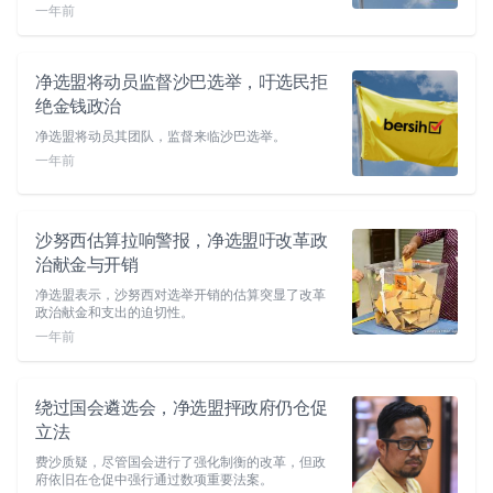
一年前
净选盟将动员监督沙巴选举，吁选民拒
绝金钱政治
净选盟将动员其团队，监督来临沙巴选举。
一年前
沙努西估算拉响警报，净选盟吁改革政
治献金与开销
净选盟表示，沙努西对选举开销的估算突显了改革
政治献金和支出的迫切性。
一年前
绕过国会遴选会，净选盟抨政府仍仓促
立法
费沙质疑，尽管国会进行了强化制衡的改革，但政
府依旧在仓促中强行通过数项重要法案。