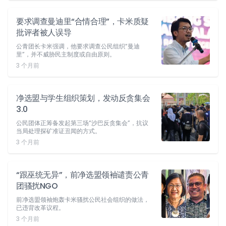
要求调查曼迪里“合情合理”，卡米质疑
批评者被人误导
公青团长卡米强调，他要求调查公民组织“曼迪
里”，并不威胁民主制度或自由原则。
3 个月前
净选盟与学生组织策划，发动反贪集会
3.0
公民团体正筹备发起第三场“沙巴反贪集会”，抗议
当局处理探矿准证丑闻的方式。
3 个月前
“跟巫统无异”，前净选盟领袖谴责公青
团骚扰NGO
前净选盟领袖炮轰卡米骚扰公民社会组织的做法，
已违背改革议程。
3 个月前