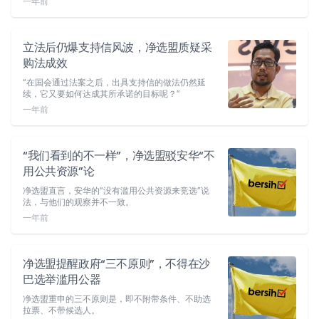
一年前
立法后仍爆支持信风波，净选盟质疑采
购法成效
“在国会通过法案之后，出具支持信的做法仍然延
续，它又要如何达成其所承诺的目标呢？”
一年前
“我们看到的不一样”，净选盟驳安华“不
用公共资源”论
净选盟直言，安华的“没有滥用公共资源来竞选”说
法，与他们的观察并不一致。
一年前
净选盟提醒政府“三不原则”，不得在沙
巴选举滥用公器
净选盟重申的三不原则是，即不附带条件、不助选
拉票、不带候选人。