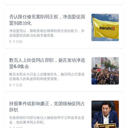
否认限任修宪案削弱王权，净选盟促国
盟别政治化
净选盟否认，限制首相任期将削弱元首的权力，并
促国盟切勿政治化相关修宪案。
5 个月前
数百人上街促阿占辞职，扬言发动净选
盟6.0集会
数百名民众今日走上吉隆坡街头，施压阿占巴基就
近期卷入的风波辞职和接受调查。
6 个月前
持股事件或影响廉正，党团领袖促阿占
辞职
非政府组织与部分政治人物纷纷呼吁立即改革反贪
会，包括要求阿占辞职。