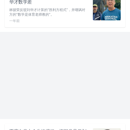
华才数学差
林骏荣反驳刘华才计算的“胜利方程式”，并嘲讽对
方的“数学是体育老师教的”。
一年前