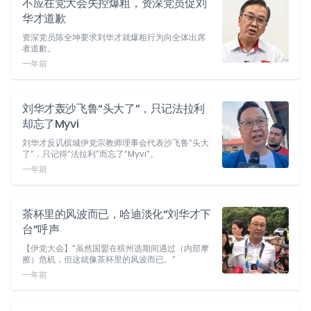
不应在党大会失控爆粗，资深党员促刘
华才道歉
资深党员陈全坤要求刘华才就爆粗行为向全体出席
者道歉。
一年前
刘华才轰沙飞鲁“头大了”，只记法拉利
却忘了Myvi
刘华才反讥槟城伊党宗教师理事会代表沙飞鲁“头大
了”，只记得“法拉利”而忘了“Myvi”。
一年前
茶杯里的风波而已，哈迪淡化“刘华才下
台”呼声
【伊党大会】“虽然国盟在槟州选期间遇过（内部摩
擦）危机，但这就像茶杯里的风波而已。”
一年前