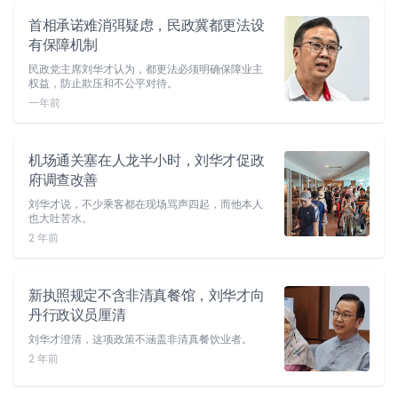
首相承诺难消弭疑虑，民政冀都更法设
有保障机制
民政党主席刘华才认为，都更法必须明确保障业主
权益，防止欺压和不公平对待。
一年前
机场通关塞在人龙半小时，刘华才促政
府调查改善
刘华才说，不少乘客都在现场骂声四起，而他本人
也大吐苦水。
2 年前
新执照规定不含非清真餐馆，刘华才向
丹行政议员厘清
刘华才澄清，这项政策不涵盖非清真餐饮业者。
2 年前