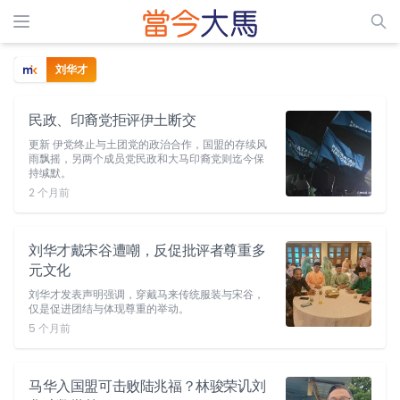
刘华才
民政、印裔党拒评伊土断交
更新 伊党终止与土团党的政治合作，国盟的存续风
雨飘摇，另两个成员党民政和大马印裔党则迄今保
持缄默。
2 个月前
刘华才戴宋谷遭嘲，反促批评者尊重多
元文化
刘华才发表声明强调，穿戴马来传统服装与宋谷，
仅是促进团结与体现尊重的举动。
5 个月前
马华入国盟可击败陆兆福？林骏荣讥刘