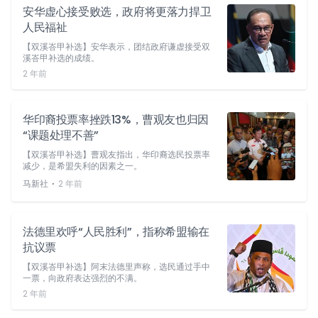
安华虚心接受败选，政府将更落力捍卫
人民福祉
【双溪峇甲补选】安华表示，团结政府谦虚接受双
溪峇甲补选的成绩。
2 年前
华印裔投票率挫跌13%，曹观友也归因
“课题处理不善”
【双溪峇甲补选】曹观友指出，华印裔选民投票率
减少，是希盟失利的因素之一。
⋅
马新社
2 年前
法德里欢呼“人民胜利”，指称希盟输在
抗议票
【双溪峇甲补选】阿末法德里声称，选民通过手中
一票，向政府表达强烈的不满。
2 年前