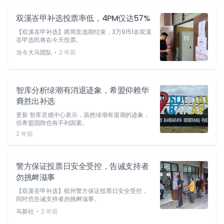
双溪峇甲补选投票率低，4PM仅达57%
【双溪峇甲补选】两周竞选期结束，3万9151名双溪
峇甲选民将在今天投票。
⋅
当今大马团队
2 年前
智库分析绿潮有消退迹象，希盟仰赖华
裔胜出补选
更新 智库灵感中心表示，虽然绿潮有退潮的迹象，
但希盟国阵也有不利因素。
2 年前
警方保证投票日安全受控，告诫支持者
勿挑衅滋事
【双溪峇甲补选】槟州警方保证投票日安全受控，
同时也告诫支持者勿挑衅滋事。
⋅
马新社
2 年前