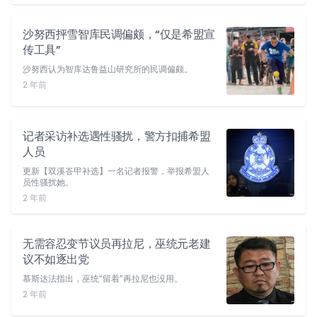
沙努西抨雪智库民调偏颇，“仅是希盟宣
传工具”
沙努西认为智库达鲁益山研究所的民调偏颇。
2 年前
记者采访补选遇性骚扰，警方扣捕希盟
人员
更新【双溪峇甲补选】一名记者报警，举报希盟人
员性骚扰她。
2 年前
无需容忍变节议员再拉尼，巫统元老建
议不如逐出党
慕斯达法指出，巫统“留着”再拉尼也没用。
2 年前