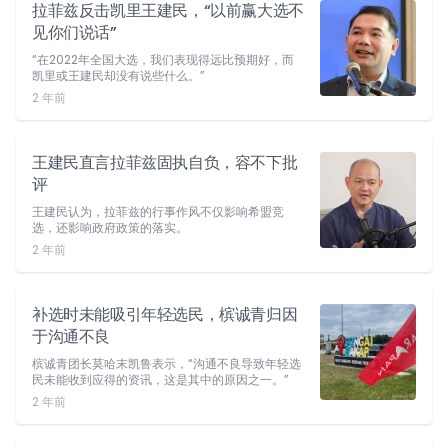
拉菲兹反击凯里王建民，“以前赢大选不
见你们说话”
“在2022年全国大选，我们表现得远比预期好，而
凯里或王建民却没有说些什么。”
2 年前
王建民直言拉菲兹固执自负，容不下批
评
王建民认为，拉菲兹的行事作风不仅影响希盟竞
选，还影响政府政策的落实。
2 年前
补选时未能吸引年轻选民，槟诚青归因
于沟通不良
槟诚青团长莫哈末凯鲁表示，“沟通不良导致年轻选
民未能收到应得的资讯，这是其中的原因之一。”
2 年前