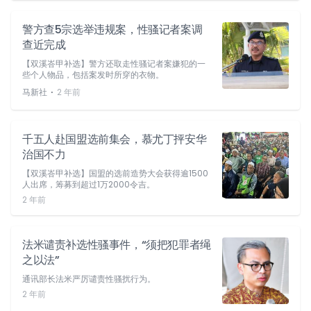
警方查5宗选举违规案，性骚记者案调
查近完成
【双溪峇甲补选】警方还取走性骚记者案嫌犯的一
些个人物品，包括案发时所穿的衣物。
⋅
马新社
2 年前
千五人赴国盟选前集会，慕尤丁抨安华
治国不力
【双溪峇甲补选】国盟的选前造势大会获得逾1500
人出席，筹募到超过1万2000令吉。
2 年前
法米谴责补选性骚事件，“须把犯罪者绳
之以法”
通讯部长法米严厉谴责性骚扰行为。
2 年前