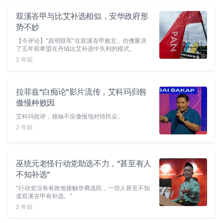
双溪峇甲与比艾补选相似，安华政府形
势不妙
【今评论】“昌明联军”在双溪峇甲败北，仿佛重演
了五年前希盟在丹绒比艾补选中失利的模式。
2 年前
拉菲兹“白痴论”影片流传，艾科玛归咎
傲慢种败因
艾科玛批评，领袖不应傲慢地对待民众。
2 年前
巫统元老怪行动党助选不力，“甚至有人
不知补选”
“行动党没有有效地接触华裔选民，一些人甚至不知
道双溪峇甲有补选。”
2 年前