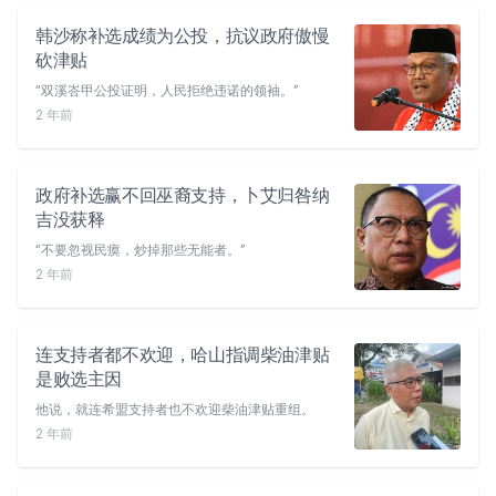
韩沙称补选成绩为公投，抗议政府傲慢
砍津贴
“双溪峇甲公投证明，人民拒绝违诺的领袖。”
2 年前
政府补选赢不回巫裔支持，卜艾归咎纳
吉没获释
“不要忽视民瘼，炒掉那些无能者。”
2 年前
连支持者都不欢迎，哈山指调柴油津贴
是败选主因
他说，就连希盟支持者也不欢迎柴油津贴重组。
2 年前