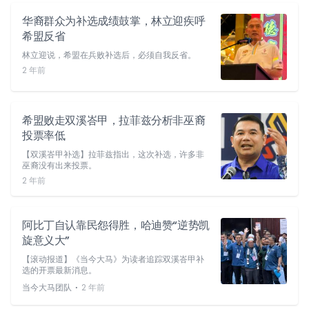
华裔群众为补选成绩鼓掌，林立迎疾呼
希盟反省
林立迎说，希盟在兵败补选后，必须自我反省。
2 年前
希盟败走双溪峇甲，拉菲兹分析非巫裔
投票率低
【双溪峇甲补选】拉菲兹指出，这次补选，许多非
巫裔没有出来投票。
2 年前
阿比丁自认靠民怨得胜，哈迪赞“逆势凯
旋意义大”
【滚动报道】《当今大马》为读者追踪双溪峇甲补
选的开票最新消息。
⋅
当今大马团队
2 年前