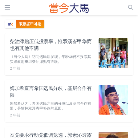
双溪峇甲补选
柴油津贴压低投票率，惟双溪峇甲华裔
也有其他不满
《当今大马》访问选民后发现，年轻华裔不投票其
实跟政府重组柴油津贴有关联。
2 年前
姆加希直言希国选民分歧，基层合作有
限
姆加希认为，希国选民之间的分歧以及基层合作有
限，是输掉双溪峇甲补选的原因。
2 年前
友党要求行动党低调竞选，郭素沁透露