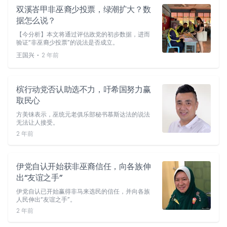
双溪峇甲非巫裔少投票，绿潮扩大？数
据怎么说？
【今分析】本文将通过评估政党的初步数据，进而
验证“非巫裔少投票”的说法是否成立。
⋅
王国兴
2 年前
槟行动党否认助选不力，吁希国努力赢
取民心
方美铼表示，巫统元老俱乐部秘书慕斯达法的说法
无法让人接受。
2 年前
伊党自认开始获非巫裔信任，向各族伸
出“友谊之手”
伊党自认已开始赢得非马来选民的信任，并向各族
人民伸出“友谊之手”。
2 年前