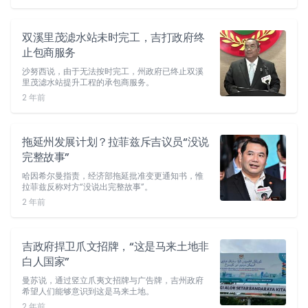
双溪里茂滤水站未时完工，吉打政府终
止包商服务
沙努西说，由于无法按时完工，州政府已终止双溪
里茂滤水站提升工程的承包商服务。
2 年前
拖延州发展计划？拉菲兹斥吉议员“没说
完整故事”
哈因希尔曼指责，经济部拖延批准变更通知书，惟
拉菲兹反称对方“没说出完整故事”。
2 年前
吉政府捍卫爪文招牌，“这是马来土地非
白人国家”
曼苏说，通过竖立爪夷文招牌与广告牌，吉州政府
希望人们能够意识到这是马来土地。
2 年前