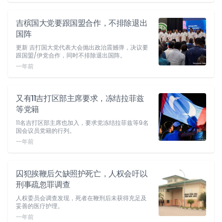
吉槟国大党要跟国盟合作，不排除退出
国阵
更新 吉打国大党代表大会抛出政治震撼弹，决议要
跟国盟/伊党合作，同时不排除退出国阵。
一年前
又有11吉打区部主席要求，冻结拉菲兹
等党籍
11名吉打区部主席也加入，要求党冻结拉菲兹等9名
国会议员党籍的行列。
一年前
囚犯挨鞭后欠缺照护死亡，人权会吁以
刑事疏忽罪调查
人权委员会调查发现，死者在鞭刑后未获得充足及
妥善的医疗护理。
一年前