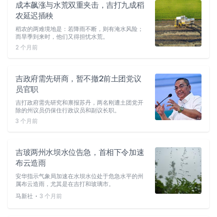
成本飙涨与水荒双重夹击，吉打九成稻
农延迟插秧
稻农的两难境地是：若降雨不断，则有淹水风险；
而旱季到来时，他们又得担忧水荒。
2 个月前
吉政府需先研商，暂不撤2前土团党议
员官职
吉打政府需先研究和禀报苏丹，两名刚遭土团党开
除的州议员仍保住行政议员和副议长职。
3 个月前
吉玻两州水坝水位告急，首相下令加速
布云造雨
安华指示气象局加速在水坝水位处于危急水平的州
属布云造雨，尤其是在吉打和玻璃市。
⋅
马新社
3 个月前