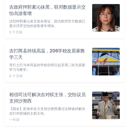
吉政府抨郭素沁抹黑，联邦数据显示交
怡岛游客增
沙烈抨郭素沁发言前未查证，因为联邦官方数据已
显示浮罗交怡的游客逐年增加。
3 个月前
吉打两县持续高温，206学校改居家教
学三天
哥打士打与本同县的学校自明日起至周二转为居家
学习与教学。
4 个月前
相信司法可解决吉对槟主张，交怡议员
支持沙努西
【国会】苏海米全力支持沙努西通过法律途径解决
吉打对槟城的主权主张。
一年前