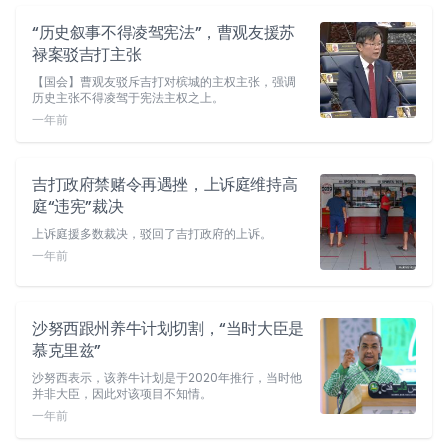
“历史叙事不得凌驾宪法”，曹观友援苏
禄案驳吉打主张
【国会】曹观友驳斥吉打对槟城的主权主张，强调
历史主张不得凌驾于宪法主权之上。
一年前
吉打政府禁赌令再遇挫，上诉庭维持高
庭“违宪”裁决
上诉庭援多数裁决，驳回了吉打政府的上诉。
一年前
沙努西跟州养牛计划切割，“当时大臣是
慕克里兹”
沙努西表示，该养牛计划是于2020年推行，当时他
并非大臣，因此对该项目不知情。
一年前