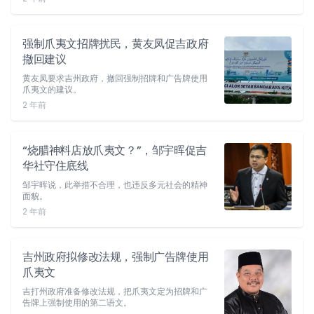
强制爪夷文招牌扰民，黄友凤促吉政府
撤回建议
黄友凤要求吉州政府，撤回强制招牌和广告牌使用
爪夷文的建议。
2 年前
“烧腊神料店放爪夷文？”，邹宇晖促吉
华社守住底线
邹宇晖说，此举措不合理，也违反多元社会的精神
面貌。
2 年前
吉州政府拟修改法规，强制广告牌使用
爪夷文
吉打州政府准备修改法规，把爪夷文定为招牌和广
告牌上强制使用的第二语文。