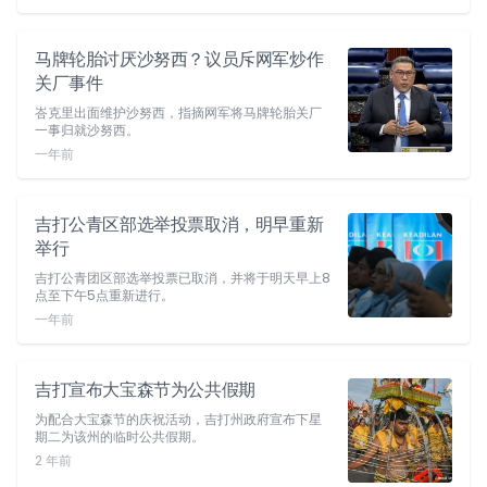
马牌轮胎讨厌沙努西？议员斥网军炒作
关厂事件
峇克里出面维护沙努西，指摘网军将马牌轮胎关厂
一事归就沙努西。
一年前
吉打公青区部选举投票取消，明早重新
举行
吉打公青团区部选举投票已取消，并将于明天早上8
点至下午5点重新进行。
一年前
吉打宣布大宝森节为公共假期
为配合大宝森节的庆祝活动，吉打州政府宣布下星
期二为该州的临时公共假期。
2 年前