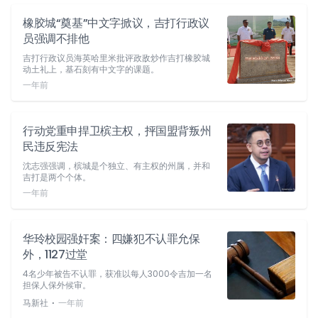
橡胶城“奠基”中文字掀议，吉打行政议
员强调不排他
吉打行政议员海英哈里米批评政敌炒作吉打橡胶城
动土礼上，基石刻有中文字的课题。
一年前
行动党重申捍卫槟主权，抨国盟背叛州
民违反宪法
沈志强强调，槟城是个独立、有主权的州属，并和
吉打是两个个体。
一年前
华玲校园强奸案：四嫌犯不认罪允保
外，1127过堂
4名少年被告不认罪，获准以每人3000令吉加一名
担保人保外候审。
⋅
马新社
一年前