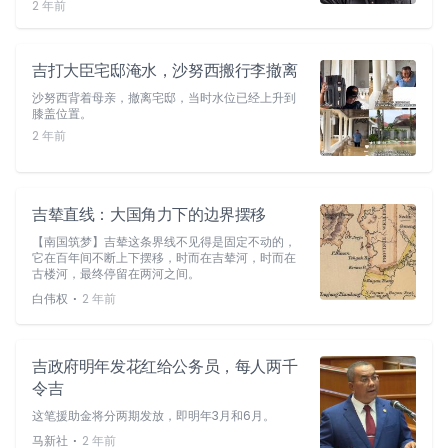
2 年前
吉打大臣宅邸淹水，沙努西搬行李撤离
沙努西背着母亲，撤离宅邸，当时水位已经上升到
膝盖位置。
2 年前
吉辇直线：大国角力下的边界摆移
【南国筑梦】吉辇这条界线不见得是固定不动的，
它在百年间不断上下摆移，时而在吉辇河，时而在
古楼河，最终停留在两河之间。
⋅
白伟权
2 年前
吉政府明年发花红给公务员，每人两千
令吉
这笔援助金将分两期发放，即明年3月和6月。
⋅
马新社
2 年前