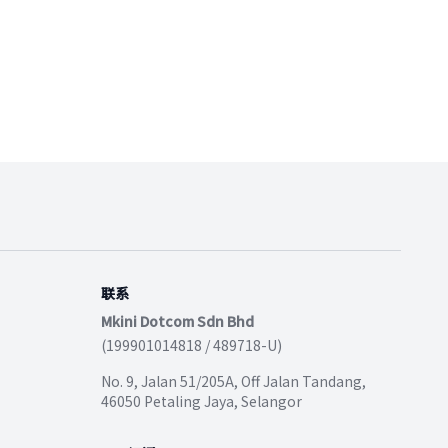
联系
Mkini Dotcom Sdn Bhd
(199901014818 / 489718-U)
No. 9, Jalan 51/205A, Off Jalan Tandang,
46050 Petaling Jaya, Selangor