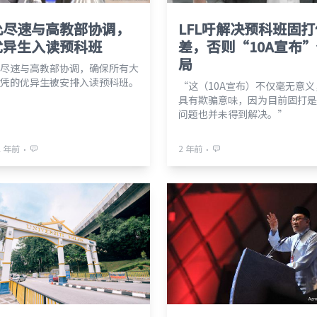
允尽速与高教部协调，
LFL吁解决预科班固打
优异生入读预科班
差，否则“10A宣布
局
尽速与高教部协调，确保所有大
凭的优异生被安排入读预科班。
“这（10A宣布）不仅毫无意
具有欺骗意味，因为目前固打是
问题也并未得到解决。”
⋅
⋅
2 年前
2 年前