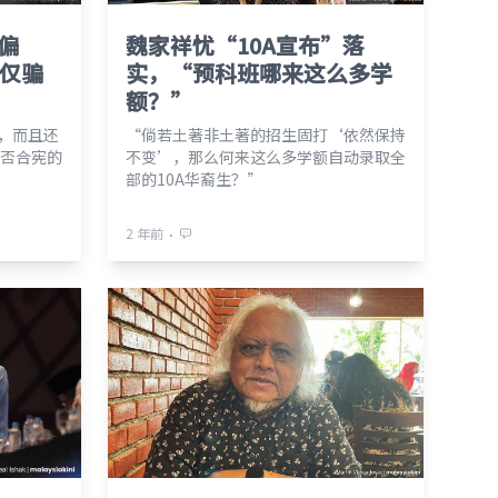
偏
魏家祥忧“10A宣布”落
”仅骗
实，“预科班哪来这么多学
额？”
义，而且还
“倘若土著非土著的招生固打‘依然保持
否合宪的
不变’，那么何来这么多学额自动录取全
部的10A华裔生？”
⋅
2 年前