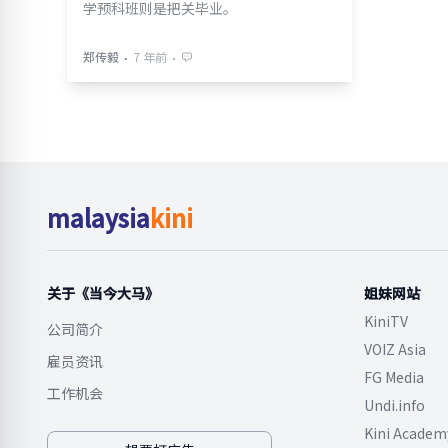
学预科班则是把关毕业。
⋅
⋅
郑传毅
7 年前
malaysia
kini
关于《当今大马》
姐妹网站
KiniTV
公司简介
VOIZ Asia
雇员资讯
FG Media
工作机会
Undi.info
Kini Academ