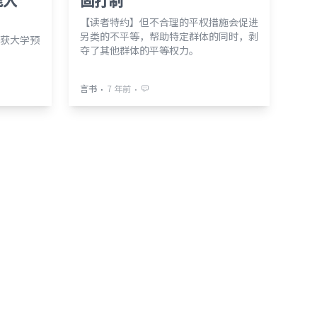
能入
固打制
【读者特约】但不合理的平权措施会促进
另类的不平等，帮助特定群体的同时，剥
获大学预
夺了其他群体的平等权力。
⋅
⋅
言书
7 年前