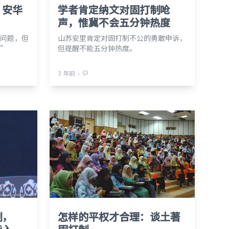
，安华
学者肯定纳文对固打制呛
声，惟冀不会五分钟热度
问题，但
山苏安里肯定对固打制不公的勇敢申诉，
”
但提醒不能五分钟热度。
⋅
3 年前
制，
怎样的平权才合理：谈土著