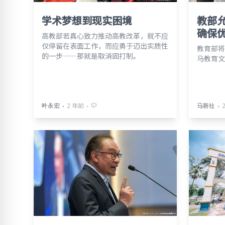
学术梦想到现实困境
教部
确保
高教部若真心致力推动高教改革，就不应
仅停留在表面工作，而应勇于迈出实质性
教育部将
的一步——那就是取消固打制。
马教育文
⋅
⋅
⋅
叶永宏
2 年前
马新社