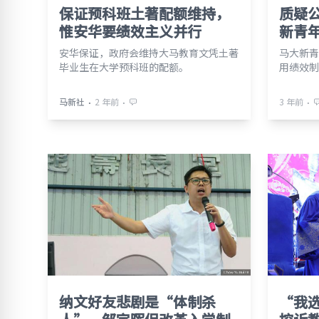
保证预科班土著配额维持，
质疑
惟安华要绩效主义并行
新青
安华保证，政府会维持大马教育文凭土著
马大新青
毕业生在大学预科班的配额。
用绩效制
⋅
⋅
⋅
马新社
2 年前
3 年前
纳文好友悲剧是“体制杀
“我