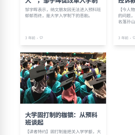
人”，邹宇晖促改革入学制
控诉
邹宇晖表示，纳文朋友因无法进入预科班
【今人物
郁郁而终，是大学入学制下的悲剧。
的问题，
名落孙山
⋅
⋅
3 年前
3 年前
大学固打制的枷锁：从预科
班谈起
【读者特约】固打制是把关入学学额，大