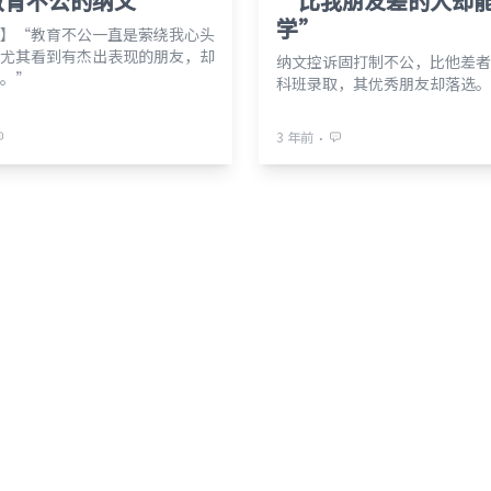
教育不公的纳文
“比我朋友差的人却
学”
】“教育不公一直是萦绕我心头
尤其看到有杰出表现的朋友，却
纳文控诉固打制不公，比他差者
。”
科班录取，其优秀朋友却落选。
⋅
3 年前