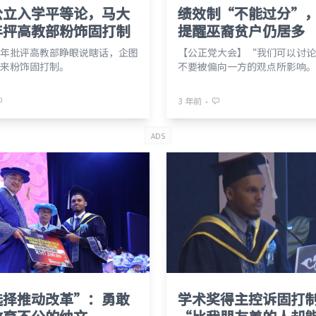
公立入学平等论，马大
绩效制“不能过分”
年抨高教部粉饰固打制
提醒巫裔贫户仍居多
年批评高教部睁眼说瞎话，企图
【公正党大会】“我们可以讨论
来粉饰固打制。
不要被偏向一方的观点所影响。
⋅
3 年前
ADS
选择推动改革”：勇敢
学术奖得主控诉固打