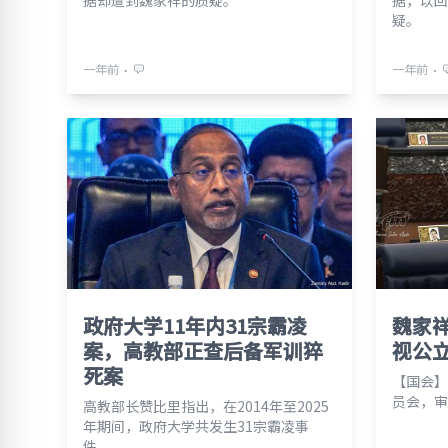
据却遭到魏家祥的质疑。
据，以回
疑。
⋅
⋅
一年前
一年前
政府大学11年内31宗霸凌
魏家
案，高教部正查后备军训猝
视公
死案
【国会】
员会，审
高教部长赞比里指出，在2014年至2025
年期间，政府大学共发生31宗霸凌事
件。