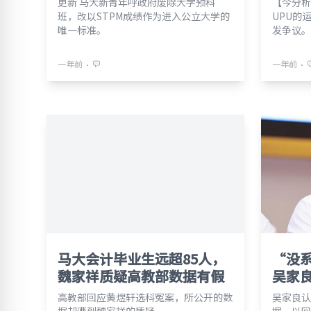
更新 马大新青年呼政府废除大学预科
【今分析
班，改以STPM成绩作为进入公立大学的
UPU的
唯一标准。
发争议。
⋅
⋅
一年前
一年前
马大会计毕业生远超85人，
“没
魏家祥质疑高教部数据有假
吴家
高教部回应黄煜轩选科冤案，所公开的数
吴家良认