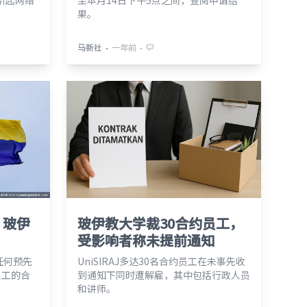
引起网络
至本月14日下午5点之间，查阅申请结
果。
⋅
⋅
马新社
一年前
，玻伊
玻伊教大学裁30合约员工，
受影响者称未提前通知
没任何预先
UniSIRAJ多达30名合约员工在未事先收
员工的合
到通知下同时遭解雇，其中包括行政人员
和讲师。