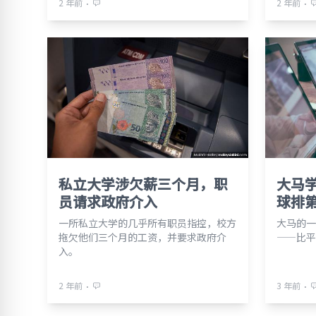
⋅
⋅
2 年前
2 年前
私立大学涉欠薪三个月，职
大马
员请求政府介入
球排
一所私立大学的几乎所有职员指控，校方
大马的一
拖欠他们三个月的工资，并要求政府介
——比平
入。
⋅
⋅
2 年前
3 年前