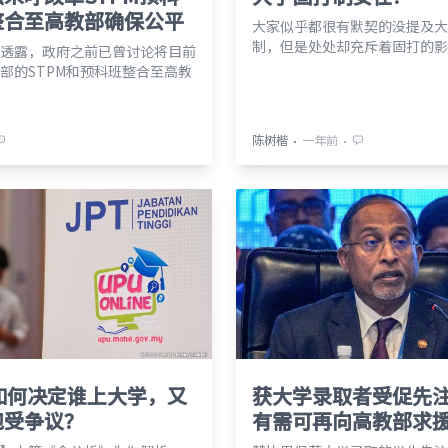
整合至高教部确保公平
大家似乎都很有默契的没提及大
制，但是处处却充斥着固打的影
透露，政府之前已曾讨论将目前
部的STPM和预科班整合至高教
⋅
⋅
陈树楷
一年前
如何决定谁上大学，又
获大学录取者受促先
饱受争议？
有需可再向高教部求