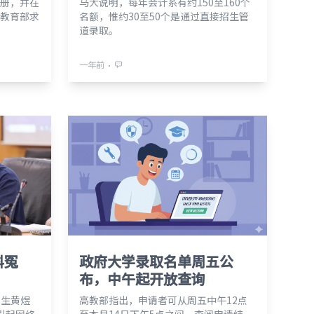
册，并在
马大说明，每年会计系有约150至160个
教育部求
名额，惟约30至50个是通过直接招生管
道录取。
⋅
一年前
科冤
政府大学录取名单周五公
布，中午起开放查询
学生黄煜
高教部指出，申请者可从周五中午12点