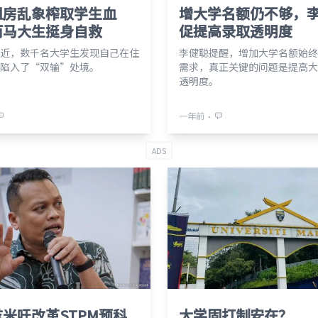
租房乱象榨取学生血
增大学名额仍不够，
两马大生挺身自救
促提高录取透明度
近，数千名大学生发现自己在住
李健聪提醒，增加大学名额始终
陷入了“双输”处境。
需求，真正关键的问题是提高大
透明度。
⋅
一年前
ADS
米吁改革STPM预科
大学固打制安在？