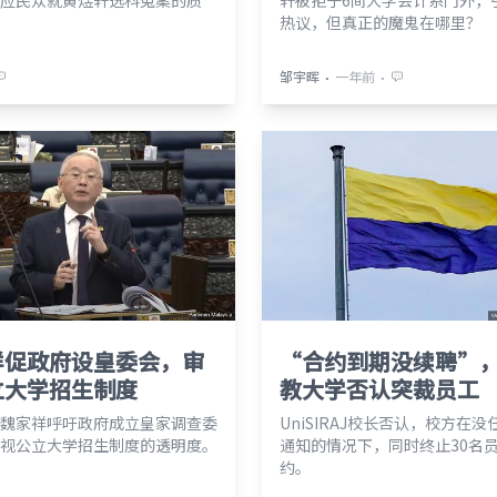
应民众就黄煜轩选科冤案的质
轩被拒于6间大学会计系门外，
热议，但真正的魔鬼在哪里？
⋅
⋅
邹宇晖
一年前
祥促政府设皇委会，审
“合约到期没续聘”
立大学招生制度
教大学否认突裁员工
魏家祥呼吁政府成立皇家调查委
UniSIRAJ校长否认，校方在
视公立大学招生制度的透明度。
通知的情况下，同时终止30名
约。