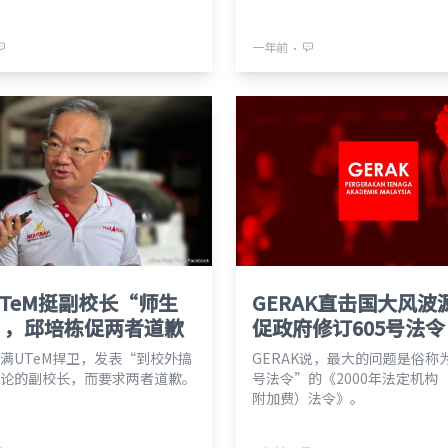
⋅
一年前
TeM挺副校长“师生
GERAK直击国大风波
”，邱培栋促两者道歉
促政府修订605号法令
满UTeM捍卫，发表“到校外搞
GERAK说，最大的问题是俗称为
论的副校长，而要求两者道歉。
号法令”的《2000年法定机构
附加费）法令》。