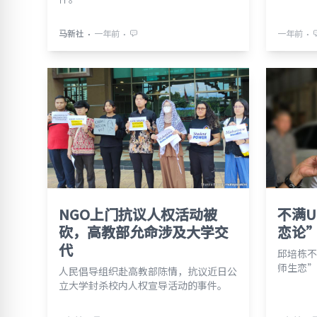
⋅
⋅
⋅
马新社
一年前
一年前
NGO上门抗议人权活动被
不满U
砍，高教部允命涉及大学交
恋论
代
邱培栋不
师生恋”
人民倡导组织赴高教部陈情，抗议近日公
立大学封杀校内人权宣导活动的事件。