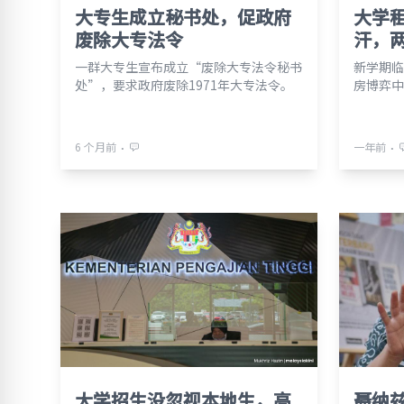
大专生成立秘书处，促政府
大学
废除大专法令
汗，
一群大专生宣布成立“废除大专法令秘书
新学期临
处”，要求政府废除1971年大专法令。
房博弈中
⋅
⋅
6 个月前
一年前
大学招生没忽视本地生，高
聂纳兹