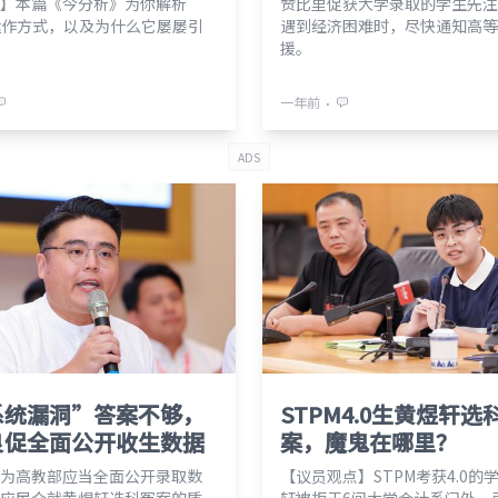
】本篇《今分析》为你解析
赞比里促获大学录取的学生先注
运作方式，以及为什么它屡屡引
遇到经济困难时，尽快通知高等
援。
⋅
一年前
ADS
系统漏洞”答案不够，
STPM4.0生黄煜轩选
良促全面公开收生数据
案，魔鬼在哪里？
为高教部应当全面公开录取数
【议员观点】STPM考获4.0的