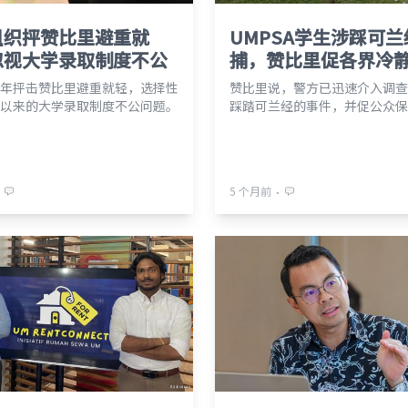
组织抨赞比里避重就
UMPSA学生涉踩可
忽视大学录取制度不公
捕，赞比里促各界冷
年抨击赞比里避重就轻，选择性
赞比里说，警方已迅速介入调查
以来的大学录取制度不公问题。
踩踏可兰经的事件，并促公众保
⋅
5 个月前