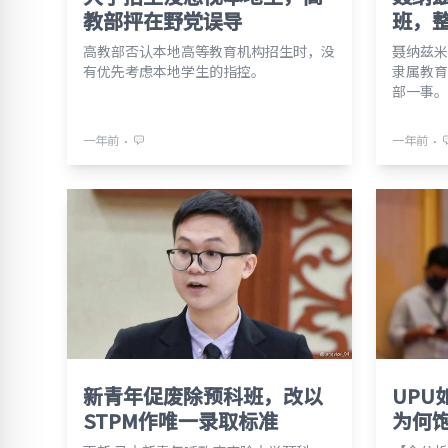
教部抨在野党误导
班，
高教部否认本地高等教育机构招生时，没
聂纳兹米
有优先考虑本地学生的指控。
隶属教育
部一事。
⋅
⋅
一年前
一年前
新青年促废除预科班，改以
UPU
STPM作唯一录取标准
为何