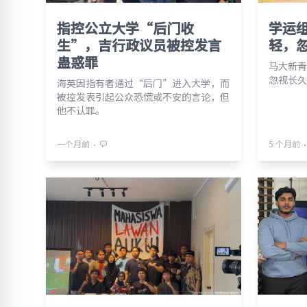
指控公立大学“后门收
学运
生”，吉行政议员被控发言
轻，
蛊惑罪
马大新青
忽视长久
海英因指有者通过“后门”进入大学，而
被控发表引起公众恐慌或不安的言论，但
他不认罪。
⋅
⋅
一个月前
5 个月前