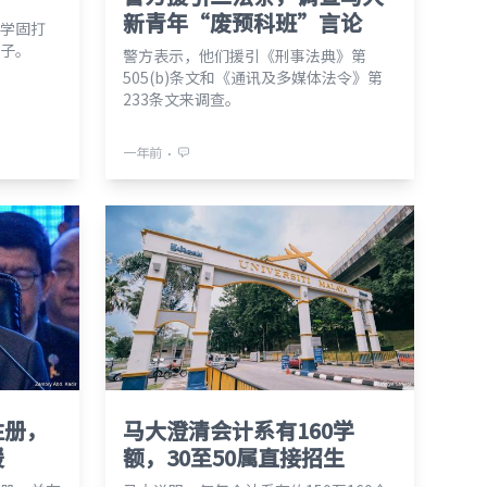
新青年“废预科班”言论
学固打
子。
警方表示，他们援引《刑事法典》第
505(b)条文和《通讯及多媒体法令》第
233条文来调查。
⋅
一年前
注册，
马大澄清会计系有160学
援
额，30至50属直接招生