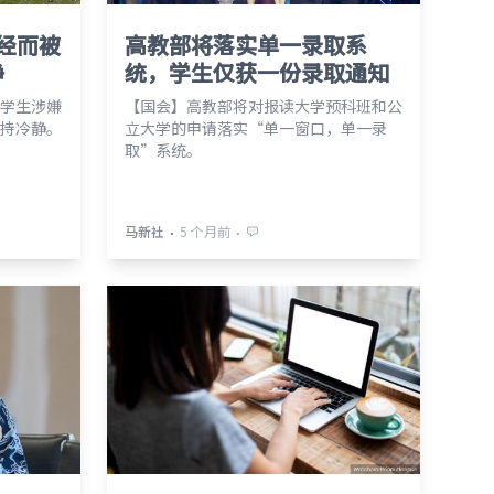
兰经而被
高教部将落实单一录取系
静
统，学生仅获一份录取通知
学生涉嫌
【国会】高教部将对报读大学预科班和公
持冷静。
立大学的申请落实“单一窗口，单一录
取”系统。
⋅
⋅
马新社
5 个月前