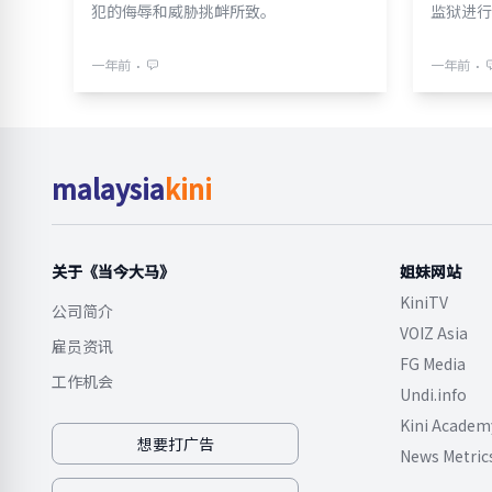
犯的侮辱和威胁挑衅所致。
监狱进行
⋅
⋅
一年前
一年前
malaysia
kini
关于《当今大马》
姐妹网站
KiniTV
公司简介
VOIZ Asia
雇员资讯
FG Media
工作机会
Undi.info
Kini Academ
想要打广告
News Metric