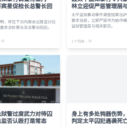
哥宾星促检长总警长回
林立迎促严惩管理层
太平监狱暴动事件调查结果出炉
要求当局，立即严惩作为始作俑
明，将在下次内阁会议提呈讨论
监狱管理层与相关职员。
要求总检察长及总警长回应。
⋅
2 个月前
允狱警过度武力对待囚
身上有多处钝器伤势
总监否认殴打是常态
判定太平囚犯遇袭死