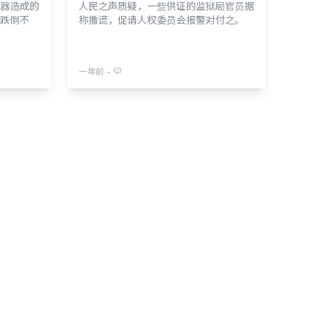
器造成的
人民之声质疑，一些供证的监狱局官员据
跌倒不
称撒谎，促请人权委员会报警对付之。
⋅
一年前