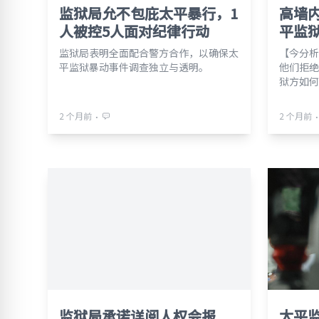
监狱局允不包庇太平暴行，1
高墙
人被控5人面对纪律行动
平监
监狱局表明全面配合警方合作，以确保太
【今分析
平监狱暴动事件调查独立与透明。
他们拒绝
狱方如何
⋅
⋅
2 个月前
2 个月前
监狱局承诺详阅人权会报
太平