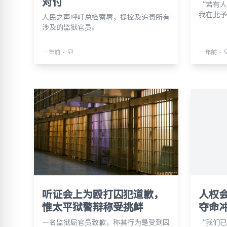
对付
“若有人
我在此予
人民之声呼吁总检察署，提控及追责所有
涉及的监狱官员。
⋅
⋅
一年前
一年前
听证会上为殴打囚犯道歉，
人权
惟太平狱警辩称受挑衅
夺命
一名监狱局官员致歉，称其行为是受到囚
“我们已