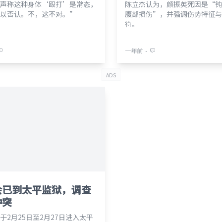
声称这种身体‘殴打’是常态，
陈立杰认为，颜振英死因是“钝
以否认。不，这不对。”
腹部损伤”，并强调伤势特征与
符。
⋅
一年前
ADS
会已到太平监狱，调查
冲突
于2月25日至2月27日进入太平