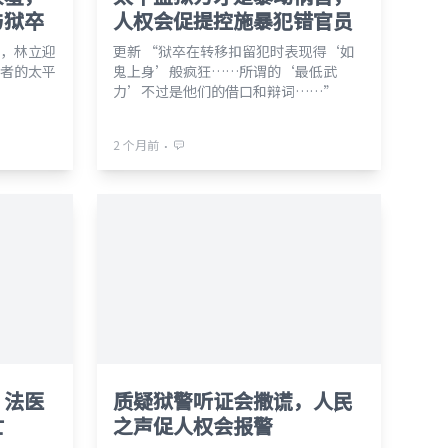
与狱卒
人权会促提控施暴犯错官员
，林立迎
更新 “狱卒在转移扣留犯时表现得‘如
者的太平
鬼上身’般疯狂……所谓的‘最低武
力’不过是他们的借口和辩词……”
⋅
2 个月前
，法医
质疑狱警听证会撒谎，人民
亡
之声促人权会报警