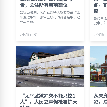
告，关注所有事项建议
阁，
应
监狱局强调，它严正对待人权委员会“太
平监狱事件”报告里所有的调查结果、建
哥宾星表
议与事项。
此事，并
⋅
⋅
2 个月前
2 个月前
“太平监狱冲突不能只控1
从未
人”，人民之声促检署扩大
犯，