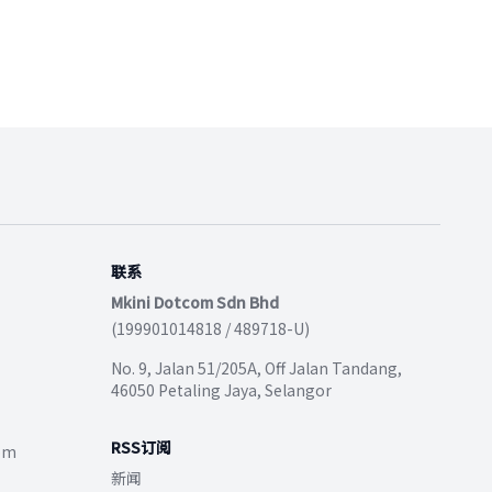
联系
Mkini Dotcom Sdn Bhd
(199901014818 / 489718-U)
No. 9, Jalan 51/205A, Off Jalan Tandang,
46050 Petaling Jaya, Selangor
RSS订阅
com
新闻