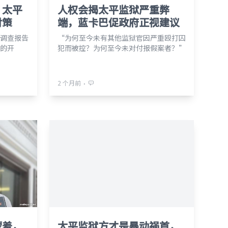
，太平
人权会揭太平监狱严重弊
对策
端，蓝卡巴促政府正视建议
调查报告
“为何至今未有其他监狱官因严重殴打囚
的开
犯而被控？为何至今未对付报假案者？”
⋅
2 个月前
蒙羞，
太平监狱方才是暴动祸首，