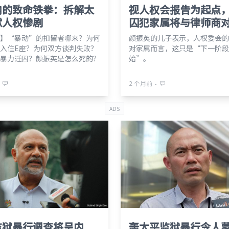
内的致命铁拳：拆解太
视人权会报告为起点
狱人权惨剧
囚犯家属将与律师商
】“暴动”的扣留者哪来？为何
颜振英的儿子表示，人权委会的
入住E座？为何双方谈判失败？
对家属而言，这只是“下一阶段
暴力迁囚？颜振英是怎么死的？
始”。
⋅
2 个月前
ADS
监狱暴行调查将呈内
轰太平监狱暴行令人