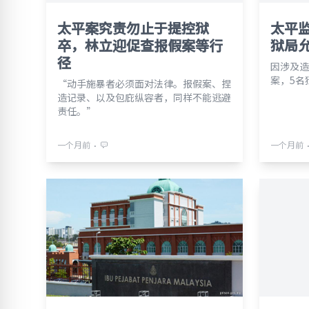
太平案究责勿止于提控狱
太平
卒，林立迎促查报假案等行
狱局
径
因涉及造
案，5名
“动手施暴者必须面对法律。报假案、捏
造记录、以及包庇纵容者，同样不能逃避
责任。”
⋅
一个月前
一个月前