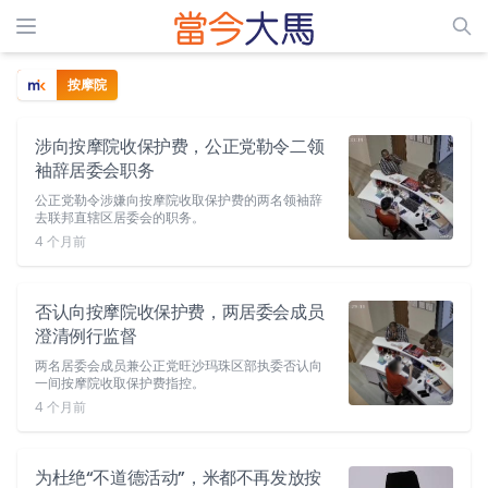
按摩院
涉向按摩院收保护费，公正党勒令二领
袖辞居委会职务
公正党勒令涉嫌向按摩院收取保护费的两名领袖辞
去联邦直辖区居委会的职务。
4 个月前
否认向按摩院收保护费，两居委会成员
澄清例行监督
两名居委会成员兼公正党旺沙玛珠区部执委否认向
一间按摩院收取保护费指控。
4 个月前
为杜绝“不道德活动”，米都不再发放按