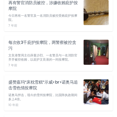
再有警官消防员被控，涉嫌收贿庇护按
摩院
今日再有一名警官及一名消防员被控受贿庇护按摩
院。
7 年前
每次收3千庇护按摩院，两警察被控贪
污
文良港警局主任薛曼沙烈、一名警员与一名消防官
齐齐被控收贿，以庇护文良港的一间按摩院。
7 年前
盛赞嘉玛“床枕雪糕”示威<br>诺奥马追
击雪色情按摩院
诺奥马抨击，现今的雪州按摩院，比国阵执政期间
多上4倍。
10 年前