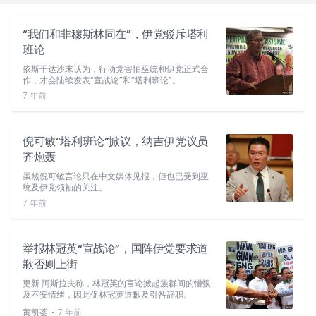
“我们和非穆斯林同在”，伊党驳斥塔利
班论
依斯干达沙末认为，行动党害怕巫统和伊党正式合
作，才会陆续发表“宣战论”和“塔利班论”。
7 年前
倪可敏“塔利班论”掀议，纳吉伊党议员
齐炮轰
虽然倪可敏言论只在中文媒体见报，但也已受到巫
统及伊党领袖的关注。
7 年前
举报林冠英“宣战论”，国阵伊党要求道
歉否则上街
更新 阿斯拉夫称，林冠英的言论掀起族群间的憎恨
及不安情绪，因此促林冠英道歉及引咎辞职。
⋅
黄凯荟
7 年前