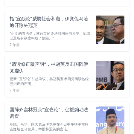
指“宣战论”威胁社会和谐，伊党促马哈
迪开除林冠英
“伊党的看法是，林冠英的说法对国家的和平、团结
以及所有制度构成了危险。”
7 年前
“请读修正版声明”，林冠英反击国阵伊
党虚伪
更新 “宣战论”引起争议，林冠英要求四党阅读他经
已纠正的声明。
7 年前
国阵齐轰林冠英“宣战论”，促援煽动法
调查
巫统、马华、国大党及伊党更在今日中午联手前往
吉隆坡金马警局，举报林冠英的言论。