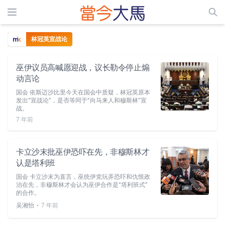
林冠英宣战论
巫伊议员高喊愿迎战，议长勒令停止煽
动言论
国会 依斯迈沙比里今天在国会中质疑，林冠英原本
发出“宣战论”，是否等同于“向马来人和穆斯林”宣
战。
7 年前
卡立沙末批巫伊恐吓在先，非穆斯林才
认是塔利班
国会 卡立沙末为直言，巫统伊党玩弄恐吓和仇恨政
治在先，非穆斯林才会认为巫伊合作是“塔利班式”
的合作。
⋅
吴湘怡
7 年前