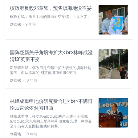
槟政府反驳邓章耀，预售填海地没不妥
槟政府说，预售土地的做法司空见惯，并无不妥。
⋅
刘嘉铭
9 年前
国阵疑新关仔角填海扩大<br>林峰成澄
清131英亩不变
邓章耀质疑，槟政府是否暗中扩大该处的填海计划
范围，而从原本的131英亩增加至190英亩。
⋅
刘嘉铭
10 年前
林峰成重申地价研究费合理<br>不满辩
论后言论依然被扭曲
林峰成重申，移交给&ldquo;两岸三通一个槟城
&rdquo;承包商的土地价格和研究费合理，并炮轰
至今仍有人企图扭曲他的解释。
⋅
刘嘉铭
10 年前