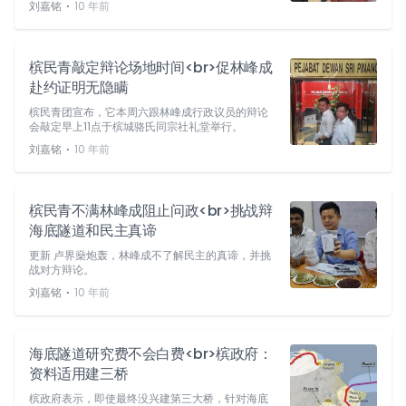
⋅
刘嘉铭
10 年前
槟民青敲定辩论场地时间<br>促林峰成
赴约证明无隐瞒
槟民青团宣布，它本周六跟林峰成行政议员的辩论
会敲定早上11点于槟城骆氏同宗社礼堂举行。
⋅
刘嘉铭
10 年前
槟民青不满林峰成阻止问政<br>挑战辩
海底隧道和民主真谛
更新 卢界燊炮轰，林峰成不了解民主的真谛，并挑
战对方辩论。
⋅
刘嘉铭
10 年前
海底隧道研究费不会白费<br>槟政府：
资料适用建三桥
槟政府表示，即使最终没兴建第三大桥，针对海底