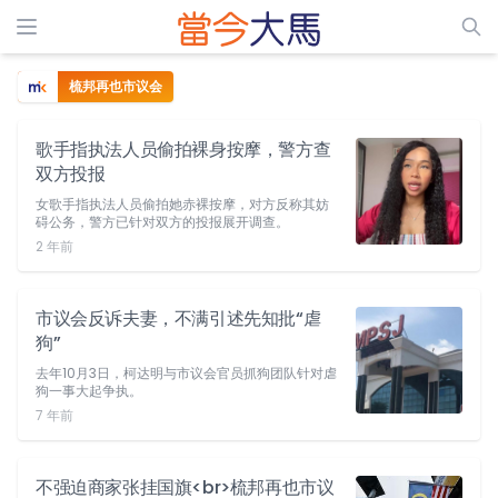
梳邦再也市议会
歌手指执法人员偷拍裸身按摩，警方查
双方投报
女歌手指执法人员偷拍她赤裸按摩，对方反称其妨
碍公务，警方已针对双方的投报展开调查。
2 年前
市议会反诉夫妻，不满引述先知批“虐
狗”
去年10月3日，柯达明与市议会官员抓狗团队针对虐
狗一事大起争执。
7 年前
不强迫商家张挂国旗<br>梳邦再也市议