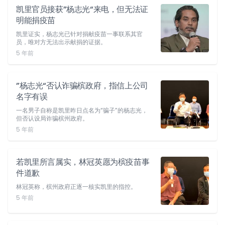
凯里官员接获”杨志光“来电，但无法证
明能捐疫苗
凯里证实，杨志光已针对捐献疫苗一事联系其官
员，唯对方无法出示献捐的证据。
5 年前
”杨志光“否认诈骗槟政府，指信上公司
名字有误
一名男子自称是凯里昨日点名为“骗子”的杨志光，
但否认设局诈骗槟州政府。
5 年前
若凯里所言属实，林冠英愿为槟疫苗事
件道歉
林冠英称，槟州政府正逐一核实凯里的指控。
5 年前