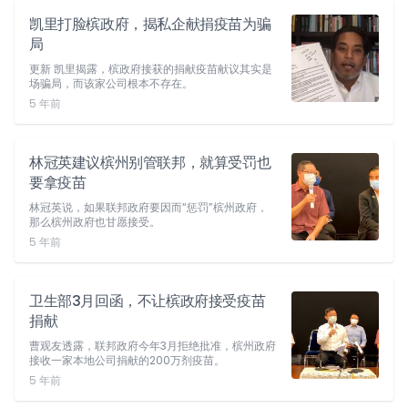
凯里打脸槟政府，揭私企献捐疫苗为骗
局
更新 凯里揭露，槟政府接获的捐献疫苗献议其实是
场骗局，而该家公司根本不存在。
5 年前
林冠英建议槟州别管联邦，就算受罚也
要拿疫苗
林冠英说，如果联邦政府要因而“惩罚”槟州政府，
那么槟州政府也甘愿接受。
5 年前
卫生部3月回函，不让槟政府接受疫苗
捐献
曹观友透露，联邦政府今年3月拒绝批准，槟州政府
接收一家本地公司捐献的200万剂疫苗。
5 年前