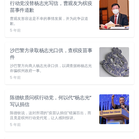
行动党没替杨志光写信，曹观友为槟疫
苗事件道歉
曹观友形容这是不幸的事情发展，并为此争议道
歉。
5 年前
沙巴警方录取杨志光口供，查槟疫苗事
件
沙巴警方向商人杨志光录口供，以调查据称杨志光
诈骗槟州政府一事。
5 年前
陈德钦质问槟行动党，何以代“杨志光”
写认捐信
陈德钦说，这封所谓的“疫苗认捐信”错漏百出，而
且竟是槟州行动党代笔，让人感到惊讶。
5 年前