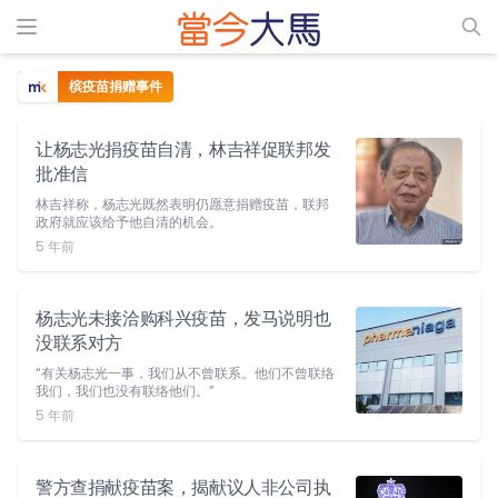
槟疫苗捐赠事件
让杨志光捐疫苗自清，林吉祥促联邦发
批准信
林吉祥称，杨志光既然表明仍愿意捐赠疫苗，联邦
政府就应该给予他自清的机会。
5 年前
杨志光未接洽购科兴疫苗，发马说明也
没联系对方
“有关杨志光一事，我们从不曾联系。他们不曾联络
我们，我们也没有联络他们。”
5 年前
警方查捐献疫苗案，揭献议人非公司执