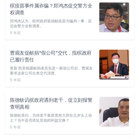
槟疫苗事件属诈骗？郑鸿杰促交警方全
权调查
郑鸿杰认为，槟州政府获捐献疫苗为骗局一事，应
交由警方全权调查。
5 年前
曹观友促献捐“假公司”交代，指槟政府
已履行责任
更新 凯里揭露献捐者其实是一家假公司后，曹观友
要求这家公司出来交代清楚。
5 年前
陈德钦讥槟政府遇到老千，促立刻报警
查明真相
陈德钦质问，为何老千集团竟然大胆在太岁头上动
土？当中是否牵扯其他的利益交换？
5 年前