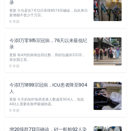
录
更新 大马是在7月12日录得8574宗确诊，自此单日
新增都不曾少于万宗。
5 年前
今添1万零915宗冠病，76天以来最低纪
录
更新 有4州的病例达四位数，而砂拉越添2121宗，
居全国之首。
5 年前
今添1万1899宗冠病，ICU患者降至904
人
更新 今天的加护病房患者人数减至904人，包括
492人需要依靠呼吸辅助器。
5 年前
增20簇群713宗确诊，砂一船舶92人染