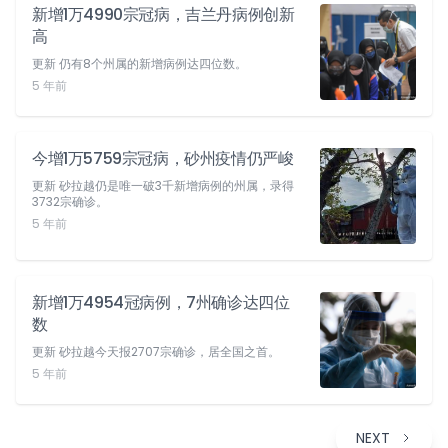
新增1万4990宗冠病，吉兰丹病例创新
高
更新 仍有8个州属的新增病例达四位数。
5 年前
今增1万5759宗冠病，砂州疫情仍严峻
更新 砂拉越仍是唯一破3千新增病例的州属，录得
3732宗确诊。
5 年前
新增1万4954冠病例，7州确诊达四位
数
更新 砂拉越今天报2707宗确诊，居全国之首。
5 年前
NEXT