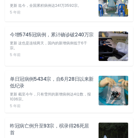
更新 迄今，全国累积病例达241万3592宗。
5 年前
今增5745冠病例，累计确诊破240万宗
更新 这也是连续两天，国内的新增病例低于6千
宗。
5 年前
单日冠病例5434宗，自6月28日以来新
低纪录
更新 截至今午，只有雪州的新增病例达4位数，报
1036宗。
5 年前
昨冠病亡例升至93宗，槟录得26死居
首