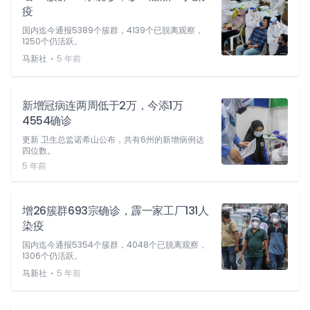
疫
国内迄今通报5389个簇群，4139个已脱离观察，
1250个仍活跃。
⋅
马新社
5 年前
新增冠病连两周低于2万，今添1万
4554确诊
更新 卫生总监诺希山公布，共有6州的新增病例达
四位数。
5 年前
增26簇群693宗确诊，霹一家工厂131人
染疫
国内迄今通报5354个簇群，4048个已脱离观察，
1306个仍活跃。
⋅
马新社
5 年前