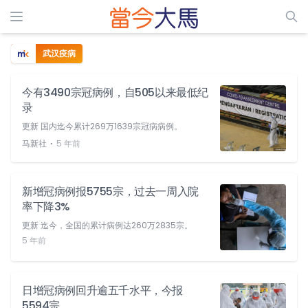
武汉疫病
今有3490宗冠病例，自505以来最低纪
录
更新 国内迄今累计269万1639宗冠病病例。
⋅
马新社
5 年前
新增冠病例报5755宗，过去一周入院
率下降3%
更新 迄今，全国的累计病例达260万2835宗。
5 年前
日增冠病例回升逾五千水平，今报
5594宗