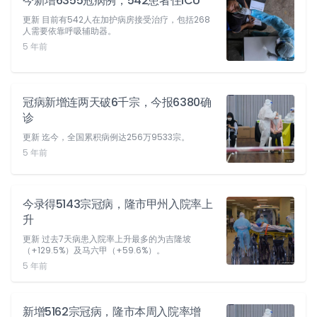
今新增6355冠病例，542患者住ICU
更新 目前有542人在加护病房接受治疗，包括268
人需要依靠呼吸辅助器。
5 年前
冠病新增连两天破6千宗，今报6380确
诊
更新 迄今，全国累积病例达256万9533宗。
5 年前
今录得5143宗冠病，隆市甲州入院率上
升
更新 过去7天病患入院率上升最多的为吉隆坡
（+129.5%）及马六甲（+59.6%）。
5 年前
新增5162宗冠病，隆市本周入院率增