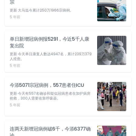
宗
更新 大马迄今累计250万1966宗病例。
5 年前
单日新增冠病例报5291，今近5千人康
复出院
更新 今天单日康复人数达4947名，累计239万379
人痊愈。
5 年前
今添5071宗冠病例，557患者住ICU
更新 今天有557名确诊和疑似冠病患者在加护病房
抢救，300人需要依靠呼吸器。
5 年前
连两天新增冠病例破6千，今添6377确
诊