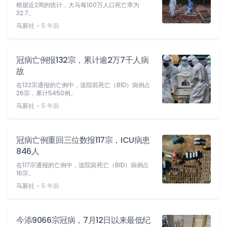
根据近2周的统计，大马每100万人口死亡率为
32.7。
⋅
马新社
5 年前
冠病亡例报132宗，累计逾2万7千人病
故
在132宗通报的亡例中，送院前死亡（BID）病例占
26宗，累计5450例。
⋅
马新社
5 年前
冠病亡例重回三位数报117宗，ICU病患
846人
在117宗通报的亡例中，送院前死亡（BID）病例占
16宗。
⋅
马新社
5 年前
今添9066宗冠病，7月12日以来最低纪