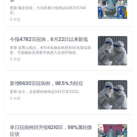
更新 截至目前，大马的累计病例达245万4749
宗。
5 年前
今报4782宗冠病，6月22日以来新低
更新 诺希山指出，有514名确诊病患和93名疑似病
患、可能确诊及调查中病患入住加护病房。
5 年前
新增6630宗冠病例，98.5%为轻症
更新 迄今，全国累积病例达242万零222宗。
5 年前
单日冠病例回升报6210宗，98%属轻微
症状