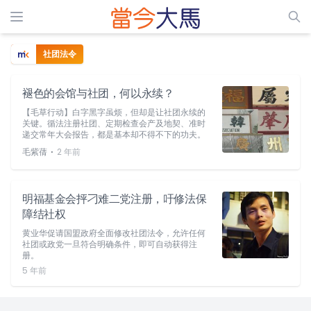
社团法令
褪色的会馆与社团，何以永续？
【毛草行动】白字黑字虽烦，但却是让社团永续的
关键。循法注册社团、定期检查会产及地契、准时
递交常年大会报告，都是基本却不得不下的功夫。
⋅
毛紫蒨
2 年前
明福基金会抨刁难二党注册，吁修法保
障结社权
黄业华促请国盟政府全面修改社团法令，允许任何
社团或政党一旦符合明确条件，即可自动获得注
册。
5 年前