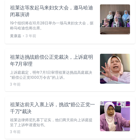
祖莱达等发起马来妇女大会，邀马哈迪
闭幕演讲
19个组织将在10月28日举办一场马来妇女大会，据
称马哈迪也将出席。
⋅
黄康嘉
3 年前
祖莱达挑战赔偿公正党裁决，上诉庭明
年7月审理
上诉庭裁定，明年7月1日审理祖莱达挑战高庭裁决
“赔偿公正党1000万令吉”的上诉。
3 年前
祖莱达前天入禀上诉，挑战“赔公正党一
千万”裁决
祖莱达律师尼扎慕丁证实，他们两天前向上诉庭提
呈了上诉申请通知书。
3 年前