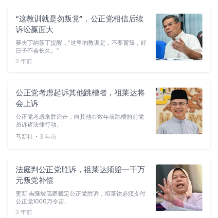
“这教训就是勿叛党”，公正党相信后续
诉讼赢面大
赛夫丁纳苏丁提醒，“这里的教训是，不要背叛，好
日子不会长久。”
3 年前
公正党考虑起诉其他跳槽者，祖莱达将
会上诉
公正党考虑乘胜追击，向其他在数年前跳槽的前党
员诉诸法律行动。
⋅
马新社
3 年前
法庭判公正党胜诉，祖莱达须赔一千万
元叛党补偿
更新 吉隆坡高庭裁定公正党胜诉，祖莱达必须支付
公正党1000万令吉。
3 年前