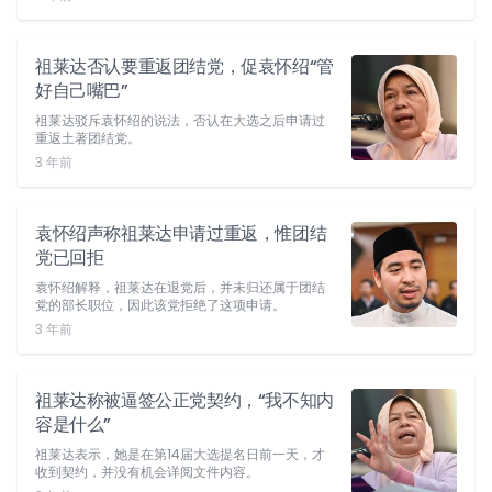
祖莱达否认要重返团结党，促袁怀绍“管
好自己嘴巴”
祖莱达驳斥袁怀绍的说法，否认在大选之后申请过
重返土著团结党。
3 年前
袁怀绍声称祖莱达申请过重返，惟团结
党已回拒
袁怀绍解释，祖莱达在退党后，并未归还属于团结
党的部长职位，因此该党拒绝了这项申请。
3 年前
祖莱达称被逼签公正党契约，“我不知内
容是什么”
祖莱达表示，她是在第14届大选提名日前一天，才
收到契约，并没有机会详阅文件内容。