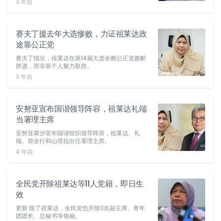
3 年前
赛夫丁援去年大选惨败，力证祖莱达政
途靠公正党
赛夫丁指出，祖莱达在第14届大选全赖公正党旗帜
胜选，而非靠个人魅力取胜。
3 年前
安努亚宣布国谐领导阵容，祖莱达礼端
当署理主席
安努亚慕沙宣布国谐组织领导阵容，祖莱达、礼
端、郑全行和山塔拉出任署理主席。
4 年前
全民党开除祖莱达等11人党籍，即日生
效
更新 除了祖莱达，全民党也开除3名副主席、青年
团团长、总秘书等领袖。