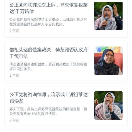
公正党向联邦法院上诉，寻求恢复祖莱
达1千万赔偿
公正党向联邦法院申请上诉准令，以挑战祖莱达的
叛党赔偿金降低至10万令吉的裁决。
2 年前
借祖莱达赔偿案裁决，傅芝雅否认政府
干预司法
傅芝雅借祖莱达赔偿案，否认联邦政府干预总检察
署和司法体系。
2 年前
公正党将咨询律师，暗示或上诉祖莱达
赔偿案
赛夫丁说，虽然上诉庭降低祖莱达的赔偿金额，但
公正党有机会上诉到联邦法院。
2 年前