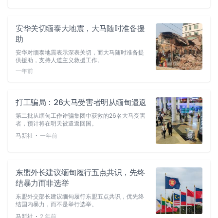
安华关切缅泰大地震，大马随时准备援
助
安华对缅泰地震表示深表关切，而大马随时准备提
供援助，支持人道主义救援工作。
一年前
打工骗局：26大马受害者明从缅甸遣返
第二批从缅甸工作诈骗集团中获救的26名大马受害
者，预计将在明天被遣返回国。
⋅
马新社
一年前
东盟外长建议缅甸履行五点共识，先终
结暴力而非选举
东盟外交部长建议缅甸履行东盟五点共识，优先终
结国内暴力，而不是举行选举。
⋅
马新社
2 年前