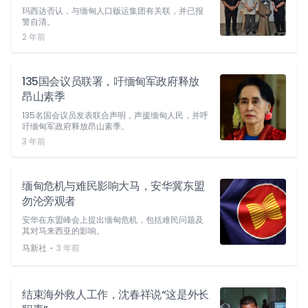
玛西达否认，与缅甸人口贩运集团有关联，并已报
警自清。
2 年前
135国会议员联署，吁缅甸军政府释放
昂山素季
135名国会议员发表联合声明，声援缅甸人民，并呼
吁缅甸军政府释放昂山素季。
3 年前
缅甸危机与难民影响大马，安华冀东盟
勿沦旁观者
安华在东盟峰会上提出缅甸危机，包括难民问题及
其对马来西亚的影响。
⋅
马新社
3 年前
结束海外救人工作，沈春祥说“这是外长