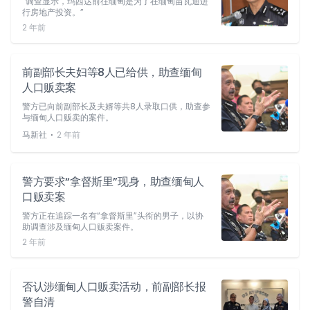
“调查显示，玛西达前往缅甸是为了在缅甸苗瓦迪进
行房地产投资。”
2 年前
前副部长夫妇等8人已给供，助查缅甸
人口贩卖案
警方已向前副部长及夫婿等共8人录取口供，助查参
与缅甸人口贩卖的案件。
⋅
马新社
2 年前
警方要求“拿督斯里”现身，助查缅甸人
口贩卖案
警方正在追踪一名有“拿督斯里”头衔的男子，以协
助调查涉及缅甸人口贩卖案件。
2 年前
否认涉缅甸人口贩卖活动，前副部长报
警自清