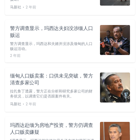
⋅
马新社
2 年前
警方调查显示，玛西达夫妇没涉缅人口
贩运
警方调查显示，玛西达和夫婿并没涉及缅甸的人口
贩运活动。
2 年前
缅甸人口贩卖案：口供未见突破，警方
清查多家公司
拉扎鲁丁透露，警方正在分析和研究多家公司的财
务状况，以调查它们是否跟案件有关。
⋅
马新社
2 年前
玛西达赴缅为房地产投资，警方仍调查
人口贩卖嫌疑