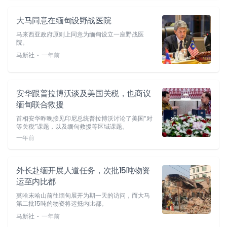
大马同意在缅甸设野战医院
马来西亚政府原则上同意为缅甸设立一座野战医
院。
⋅
马新社
一年前
安华跟普拉博沃谈及美国关税，也商议
缅甸联合救援
首相安华昨晚接见印尼总统普拉博沃讨论了美国“对
等关税”课题，以及缅甸救援等区域课题。
一年前
外长赴缅开展人道任务，次批15吨物资
运至内比都
莫哈末哈山前往缅甸展开为期一天的访问，而大马
第二批15吨的物资将运抵内比都。
⋅
马新社
一年前