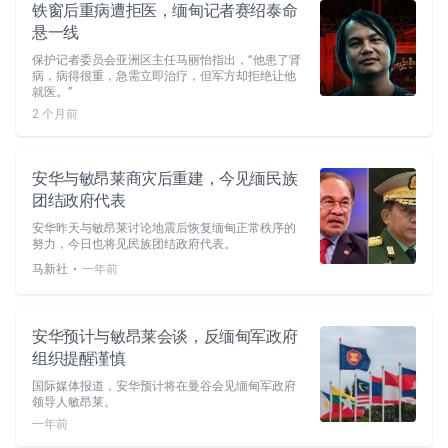
铁窗后重病遭拒医，缅甸记者赛绍泰命
悬一线
保护记者委员会亚洲区主任马丽怡指出，“他患了肾
病，病得很重，急需立即治疗，但军方却拒绝让他
就医。”
2 个月前
安华与敏昂莱商灾后重建，今见缅民族
团结政府代表
安华昨天与敏昂莱讨论地震后恢复缅甸正常秩序的
努力，今日也将见民族团结政府代表。
⋅
马新社
一年前
安华预计与敏昂莱会谈，反缅甸军政府
组织提醒谨慎
国际媒体报道，安华预计将在曼谷会见缅甸军政府
领导人敏昂莱。
一年前