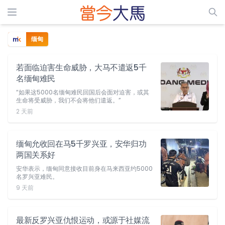
缅甸
若面临迫害生命威胁，大马不遣返5千
名缅甸难民
“如果这5000名缅甸难民回国后会面对迫害，或其
生命将受威胁，我们不会将他们遣返。”
2 天前
缅甸允收回在马5千罗兴亚，安华归功
两国关系好
安华表示，缅甸同意接收目前身在马来西亚约5000
名罗兴亚难民。
9 天前
最新反罗兴亚仇恨运动，或源于社媒流