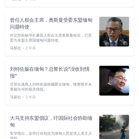
曾任人权会主席，奥斯曼受委东盟缅甸
问题特使
外交部前秘书长兼前人权会主席奥斯曼哈欣，已受
委为东盟主席国缅甸问题特使。
⋅
马新社
2 年前
刘特佐躲在缅甸？总警长说“没收到情
报”
尽管在逃商人刘特佐据称藏匿在缅甸，惟警察并未
掌握任何的相关情报。
⋅
马新社
2 年前
大马支持东盟倡议，吁国际社会协助缅
甸
安华指出，这些行动包括为缅甸人民提供人道主义
援助。