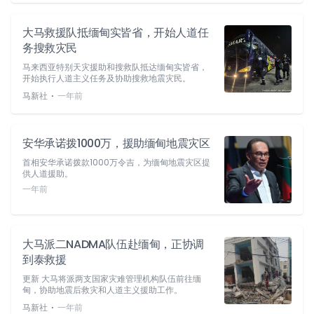
大马救援队抵缅甸实皆省，开始人道任
务搜救灾民
马来西亚特别天灾援助和搜救队抵达缅甸实皆省，
开始执行人道主义任务及协助搜救地震灾民。
⋅
马新社
一年前
安华承诺拨1000万，援助缅甸地震灾区
首相安华承诺拨款1000万令吉，为缅甸地震灾区提
供人道援助。
一年前
大马派二NADMA队伍赴缅甸，正协调
到泰救援
更新 大马将派两支国家灾难管理机构队伍前往缅
甸，协助地震后救灾和人道主义援助工作。
⋅
马新社
一年前