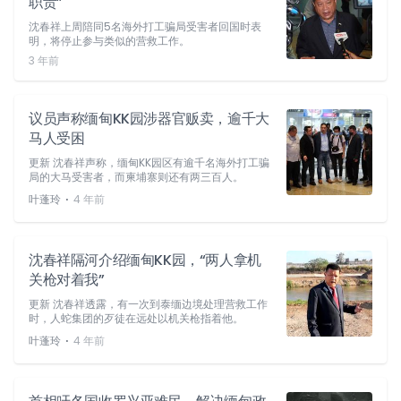
职责”
沈春祥上周陪同5名海外打工骗局受害者回国时表
明，将停止参与类似的营救工作。
3 年前
议员声称缅甸KK园涉器官贩卖，逾千大
马人受困
更新 沈春祥声称，缅甸KK园区有逾千名海外打工骗
局的大马受害者，而柬埔寨则还有两三百人。
⋅
叶蓬玲
4 年前
沈春祥隔河介绍缅甸KK园，“两人拿机
关枪对着我”
更新 沈春祥透露，有一次到泰缅边境处理营救工作
时，人蛇集团的歹徒在远处以机关枪指着他。
⋅
叶蓬玲
4 年前