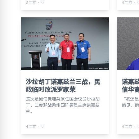
⋅
⋅
3 年前
4 年前
沙拉胡丁诺嘉兹兰三战，民
诺嘉
政临时改派罗家荣
信华
这次是诚信党埔莱原任国会议员沙拉胡
“我还是
丁，三度迎战柔州国阵署理主席诺嘉兹
偏见，他
兰。
⋅
⋅
4 年前
4 年前