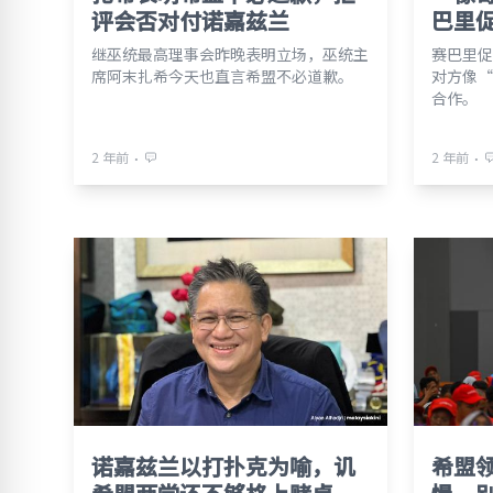
评会否对付诺嘉兹兰
巴里
继巫统最高理事会昨晚表明立场，巫统主
赛巴里促
席阿末扎希今天也直言希盟不必道歉。
对方像“
合作。
⋅
⋅
2 年前
2 年前
诺嘉兹兰以打扑克为喻，讥
希盟