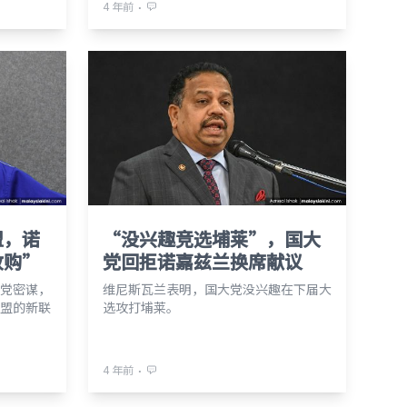
⋅
4 年前
盟，诺
“没兴趣竞选埔莱”，国大
收购”
党回拒诺嘉兹兰换席献议
党密谋，
维尼斯瓦兰表明，国大党没兴趣在下届大
盟的新联
选攻打埔莱。
⋅
4 年前