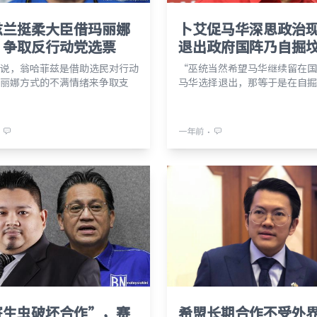
兹兰挺柔大臣借玛丽娜
卜艾促马华深思政治
，争取反行动党选票
退出政府国阵乃自掘
说，翁哈菲兹是借助选民对行动
“巫统当然希望马华继续留在国
丽娜方式的不满情绪来争取支
马华选择退出，那等于是在自掘
⋅
一年前
寄生虫破坏合作”，赛
希盟长期合作不受外