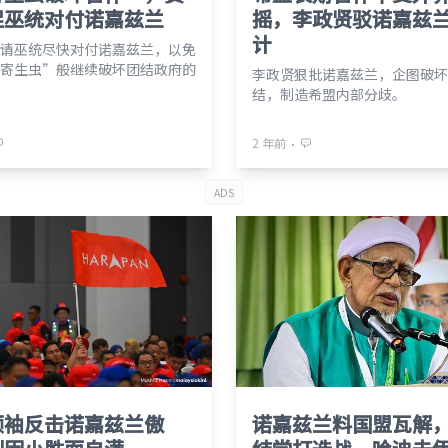
促巫统对付诺嘉兹兰
摇，李政贤驳诺嘉兹
计
请巫统尽快对付诺嘉兹兰，以免
寄生虫”般继续破坏团结政府的
李政贤狠批诺嘉兹兰，企图破坏
结，制造希盟内部分歧。
⋅
2 年前
ADS
领袖反击诺嘉兹兰傲
诺嘉兹兰料国盟瓦解