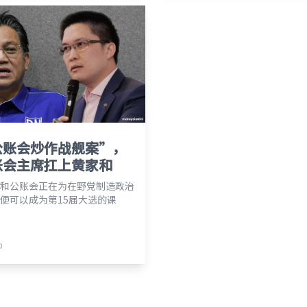
公账会炒作战舰案”，
账会主席扛上黄家和
和公账会正在为在野党制造政治
便可以成为第15届大选的课