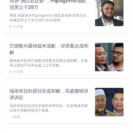
诽谤“携巨款赴新”，Papagomo须赔
冠英父子28万
更新 高庭谕令Papagomo”就其发表的诽谤言论，
向林冠英父子支付28万令吉赔偿。
3 个月前
巴德鲁向聂纳兹米道歉，诽谤案达成和
解
聂纳兹米起诉巴德鲁诽谤案在高庭达成和解，后者
承认指控不实而在庭上公开道歉。
3 个月前
端依布拉欣跟拉菲兹和解，高庭撤销诽
谤诉讼
端依布拉欣起诉拉菲兹的诽谤诉讼，在吉隆坡高庭
以双方和解的情况下落幕。
一年前