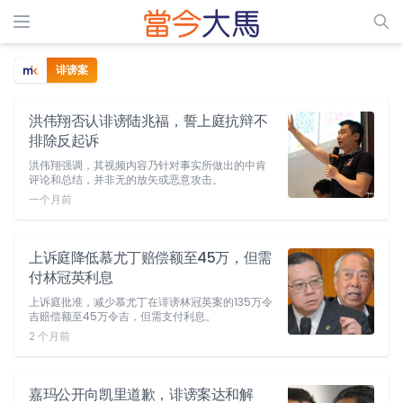
诽谤案
洪伟翔否认诽谤陆兆福，誓上庭抗辩不
排除反起诉
洪伟翔强调，其视频内容乃针对事实所做出的中肯
评论和总结，并非无的放矢或恶意攻击。
一个月前
上诉庭降低慕尤丁赔偿额至45万，但需
付林冠英利息
上诉庭批准，减少慕尤丁在诽谤林冠英案的135万令
吉赔偿额至45万令吉，但需支付利息。
2 个月前
嘉玛公开向凯里道歉，诽谤案达和解