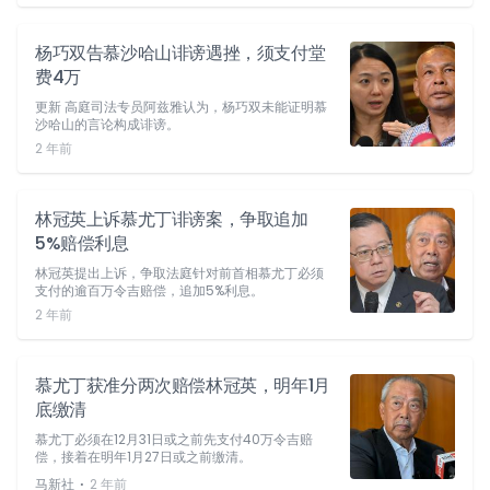
杨巧双告慕沙哈山诽谤遇挫，须支付堂
费4万
更新 高庭司法专员阿兹雅认为，杨巧双未能证明慕
沙哈山的言论构成诽谤。
2 年前
林冠英上诉慕尤丁诽谤案，争取追加
5%赔偿利息
林冠英提出上诉，争取法庭针对前首相慕尤丁必须
支付的逾百万令吉赔偿，追加5%利息。
2 年前
慕尤丁获准分两次赔偿林冠英，明年1月
底缴清
慕尤丁必须在12月31日或之前先支付40万令吉赔
偿，接着在明年1月27日或之前缴清。
⋅
马新社
2 年前