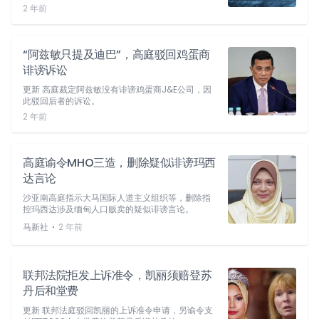
2 年前
“阿兹敏只提及迪巴”，高庭驳回鸡蛋商
诽谤诉讼
更新 高庭裁定阿兹敏没有诽谤鸡蛋商J&E公司，因
此驳回后者的诉讼。
2 年前
高庭谕令MHO三造，删除疑似诽谤玛西
达言论
沙亚南高庭指示大马国际人道主义组织等，删除指
控玛西达涉及缅甸人口贩卖的疑似诽谤言论。
⋅
马新社
2 年前
联邦法院拒发上诉准令，凯丽须赔登苏
丹后和堂费
更新 联邦法庭驳回凯丽的上诉准令申请，另谕令支