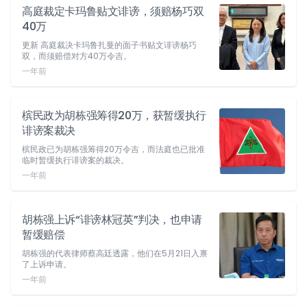
高庭裁定卡玛鲁贴文诽谤，须赔杨巧双
40万
更新 高庭裁决卡玛鲁扎曼的面子书贴文诽谤杨巧
双，而须赔偿对方40万令吉。
一年前
槟民政为胡栋强筹得20万，获暂缓执行
诽谤案裁决
槟民政已为胡栋强筹得20万令吉，而法庭也已批准
临时暂缓执行诽谤案的裁决。
一年前
胡栋强上诉“诽谤林冠英”判决，也申请
暂缓赔偿
胡栋强的代表律师蔡高廷透露，他们在5月21日入禀
了上诉申请。
一年前