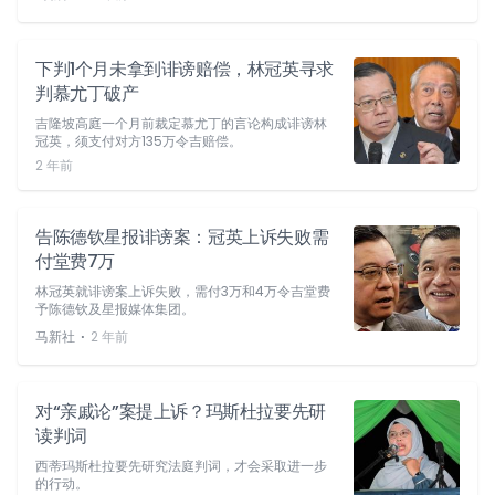
下判1个月未拿到诽谤赔偿，林冠英寻求
判慕尤丁破产
吉隆坡高庭一个月前裁定慕尤丁的言论构成诽谤林
冠英，须支付对方135万令吉赔偿。
2 年前
告陈德钦星报诽谤案：冠英上诉失败需
付堂费7万
林冠英就诽谤案上诉失败，需付3万和4万令吉堂费
予陈德钦及星报媒体集团。
⋅
马新社
2 年前
对“亲戚论”案提上诉？玛斯杜拉要先研
读判词
西蒂玛斯杜拉要先研究法庭判词，才会采取进一步
的行动。