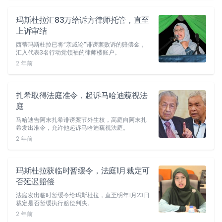
玛斯杜拉汇83万给诉方律师托管，直至
上诉审结
西蒂玛斯杜拉已将“亲戚论”诽谤案败诉的赔偿金，
汇入代表3名行动党领袖的律师楼账户。
2 年前
扎希取得法庭准令，起诉马哈迪藐视法
庭
马哈迪告阿末扎希诽谤案节外生枝，高庭向阿末扎
希发出准令，允许他起诉马哈迪藐视法庭。
2 年前
玛斯杜拉获临时暂缓令，法庭1月裁定可
否延迟赔偿
法庭发出临时暂缓令给玛斯杜拉，直至明年1月23日
裁定是否暂缓执行赔偿判决。
2 年前