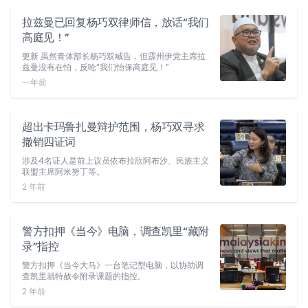
拉兹曼已回复杨巧双律师信，放话“我们
高庭见！”
更新 虽然青体部长杨巧双喊告，但霹州伊党主席拉
兹曼没有在怕，反呛“我们怡保高庭见！”
一年前
超出卡玛鲁扎曼辩护范围，杨巧双寻求
撤销四证词
涉及4名证人是前上议员依布拉欣阿布沙、民族主义
联盟主席阿米努丁等。
2 年前
警方扣押《当今》电脑，调查凯里“藏附
录”指控
警方扣押《当今大马》一台笔记型电脑，以协助调
查凯里就特赦令附录课题的指控。
2 年前