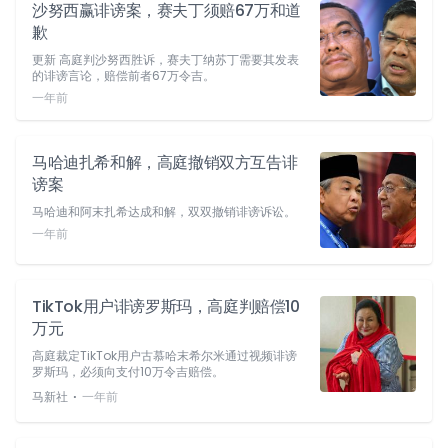
沙努西赢诽谤案，赛夫丁须赔67万和道
歉
更新 高庭判沙努西胜诉，赛夫丁纳苏丁需要其发表
的诽谤言论，赔偿前者67万令吉。
一年前
马哈迪扎希和解，高庭撤销双方互告诽
谤案
马哈迪和阿末扎希达成和解，双双撤销诽谤诉讼。
一年前
TikTok用户诽谤罗斯玛，高庭判赔偿10
万元
高庭裁定TikTok用户古慕哈末希尔米通过视频诽谤
罗斯玛，必须向支付10万令吉赔偿。
⋅
马新社
一年前