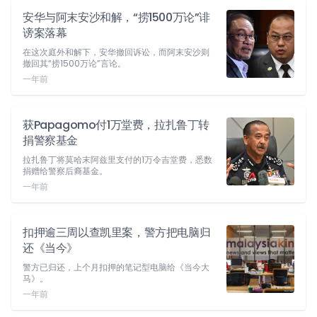
安华与阿末安沙和解，“捞1500万论”诽
谤案落幕
在这次庭外和解下，安华撤回诉讼，而阿末安沙则
撤回其“捞1500万论”言论。
一年前
获Papagomo付1万堂费，拉扎鲁丁转
捐警察基金
拉扎鲁丁将莫哈末阿兹里支付的1万令吉堂费，悉数
捐赠给警察后裔基金。
一年前
扣押逾三周以查凯里案，警方把电脑归
还《当今》
警方已归还，上个月扣押的笔记型电脑给《当今大
马》。
一年前