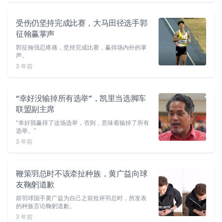
受伤仍坚持完成比赛，大马田径选手郭
征翰赢掌声
郭征翰强忍疼痛，坚持完成比赛，赢得场内外的掌
声。
3 年前
“幸好没输掉所有选举”，凯里当选脚车
联盟副主席
“幸好我赢得了这场选举，否则，意味着输掉了所有
选举。”
3 年前
鞭策羽总时不该牵扯种族，黄广益向球
友鞠躬道歉
前羽球国手黄广益为自己之前批评羽总时，所发表
的种族言论鞠躬道歉。
3 年前