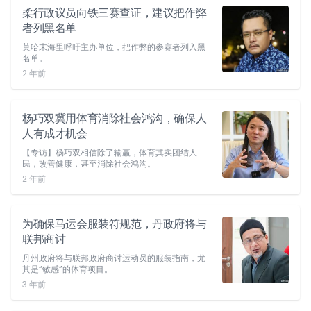
柔行政议员向铁三赛查证，建议把作弊
者列黑名单
莫哈末海里呼吁主办单位，把作弊的参赛者列入黑
名单。
2 年前
杨巧双冀用体育消除社会鸿沟，确保人
人有成才机会
【专访】杨巧双相信除了输赢，体育其实团结人
民，改善健康，甚至消除社会鸿沟。
2 年前
为确保马运会服装符规范，丹政府将与
联邦商讨
丹州政府将与联邦政府商讨运动员的服装指南，尤
其是“敏感”的体育项目。
3 年前