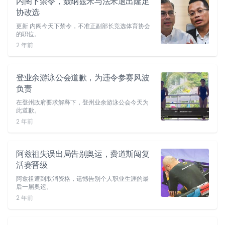
内阁下禁令，聂纳兹米与法米退出隆足
协改选
更新 内阁今天下禁令，不准正副部长竞选体育协会
的职位。
2 年前
登业余游泳公会道歉，为违令参赛风波
负责
在登州政府要求解释下，登州业余游泳公会今天为
此道歉。
2 年前
阿兹祖失误出局告别奥运，费道斯闯复
活赛晋级
阿兹祖遭到取消资格，遗憾告别个人职业生涯的最
后一届奥运。
2 年前