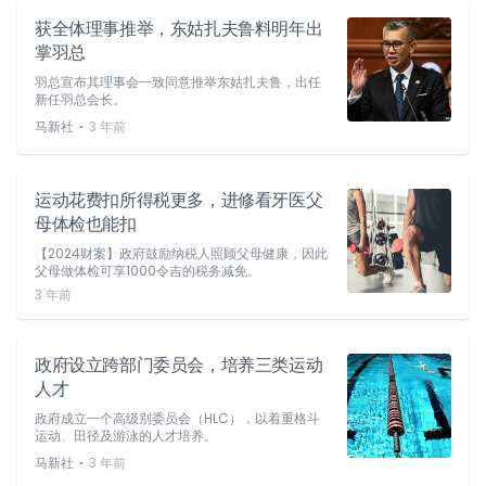
获全体理事推举，东姑扎夫鲁料明年出
掌羽总
羽总宣布其理事会一致同意推举东姑扎夫鲁，出任
新任羽总会长。
⋅
马新社
3 年前
运动花费扣所得税更多，进修看牙医父
母体检也能扣
【2024财案】政府鼓励纳税人照顾父母健康，因此
父母做体检可享1000令吉的税务减免。
3 年前
政府设立跨部门委员会，培养三类运动
人才
政府成立一个高级别委员会（HLC），以着重格斗
运动、田径及游泳的人才培养。
⋅
马新社
3 年前