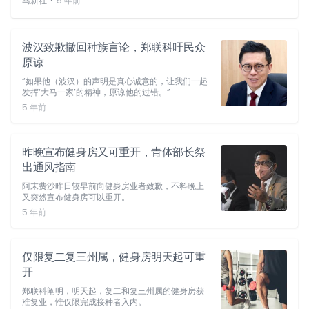
⋅
马新社
5 年前
波汉致歉撤回种族言论，郑联科吁民众
原谅
“如果他（波汉）的声明是真心诚意的，让我们一起
发挥‘大马一家’的精神，原谅他的过错。”
5 年前
昨晚宣布健身房又可重开，青体部长祭
出通风指南
阿末费沙昨日较早前向健身房业者致歉，不料晚上
又突然宣布健身房可以重开。
5 年前
仅限复二复三州属，健身房明天起可重
开
郑联科阐明，明天起，复二和复三州属的健身房获
准复业，惟仅限完成接种者入内。