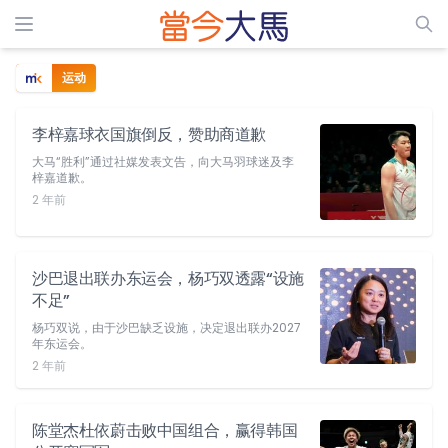
运动
李梓嘉球衣国旗倒反，赞助商道歉
大马“胜利”通过社媒发表文告，向大马羽球迷及李
梓嘉道歉。
2 年前
沙巴退出联办东运会，杨巧双透露“设施
不足”
杨巧双说，由于沙巴缺乏设施，决定退出联办2027
年东运会。
2 年前
陈堂杰杜依蔚击败中国组合，赢得韩国