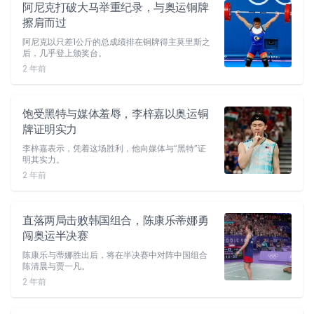
阿尼克打破大马举重纪录，与奥运铜牌
擦肩而过
阿尼克以只差1公斤的总成绩排在铜牌得主莫里斯之
后，几乎登上颁奖台。
2 年前
饱受黑特与媒体羞辱，李梓嘉以奥运铜
牌证明实力
李梓嘉表示，凭着这场胜利，他向媒体与“黑特”证
明其实力。
2 年前
直落两局击败韩国组合，陈康乐蒂娜勇
闯奥运半决赛
陈康乐与蒂娜胜出后，将在半决赛中对阵中国组合
陈清晨与贾一凡。
2 年前