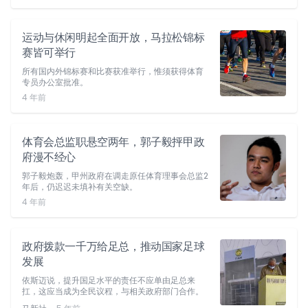
运动与休闲明起全面开放，马拉松锦标
赛皆可举行
所有国内外锦标赛和比赛获准举行，惟须获得体育
专员办公室批准。
4 年前
体育会总监职悬空两年，郭子毅抨甲政
府漫不经心
郭子毅炮轰，甲州政府在调走原任体育理事会总监2
年后，仍迟迟未填补有关空缺。
4 年前
政府拨款一千万给足总，推动国家足球
发展
依斯迈说，提升国足水平的责任不应单由足总来
扛，这应当成为全民议程，与相关政府部门合作。