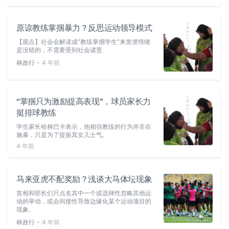
原谅教练掌掴暴力？反思运动领导模式
【观点】社会会解读成“教练掌掴学生“来发泄情绪
是没错的，不需要受到社会谴责.
⋅
林政行
4 年前
“掌掴只为激励提高表现”，球员家长力
挺排球教练
学生家长哈林巴卡表示，他相信教练的行为并非在
施暴，只是为了提振其女儿士气。
4 年前
马来亚虎不配奖励？浅谈大马体坛现象
首相和部长们只点名其中一个或选择性忽略其他运
动的举动，或会间接性导致边缘化某个运动项目的
现象。
⋅
林政行
4 年前