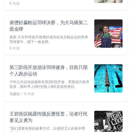
5 年前
谢儮好赢帕运羽球决赛，为大马摘第二
面金牌
更新 大马羽球选手谢儮好成功在东京帕运会的男单
羽球赛中，摘下一枚金牌。
5 年前
第三阶段开放游泳羽球健身，目前只限
个人跑步运动
户外公共运动设施将在第2阶段开放，胥视地方政府
批准，限时早上6时至晚上8时及保持身距。
⋅
马新社
5 年前
王碧燕叹揭露性骚反遭怪责，论者吁民
要见义勇为
“我们需要有新的叙事方式，以便捍卫人的基本尊