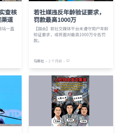
事实查核
若社媒违反年龄验证要求，
述渠道
罚款最高1000万
y网站一直
【国会】若社交媒体平台未遵守用户年龄
验证要求，或将面对最高1000万令吉罚
款。
⋅
⋅
马新社
2 个月前