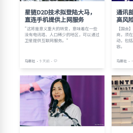
星链D2D技术拟登陆大马，
通讯
直连手机提供上网服务
高风险
"这将是意义重大的转变，意味着在一些
【国会】
没有电讯塔、人口稀少的地区，可以通过
商，须在
卫星提供互联网服务。”
动，包括
容。
⋅
⋅
⋅
马新社
9 天前
马新社