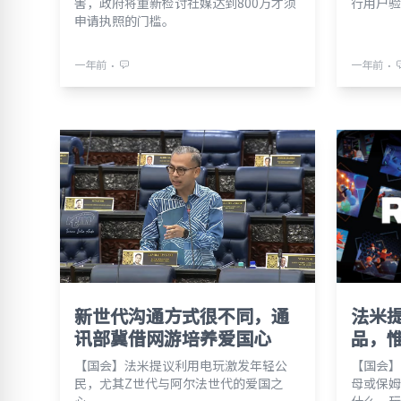
害，政府将重新检讨社媒达到800万才须
行用户验
申请执照的门槛。
⋅
⋅
一年前
一年前
新世代沟通方式很不同，通
法米
讯部冀借网游培养爱国心
品，
【国会】法米提议利用电玩激发年轻公
【国会】
民，尤其Z世代与阿尔法世代的爱国之
母或保姆