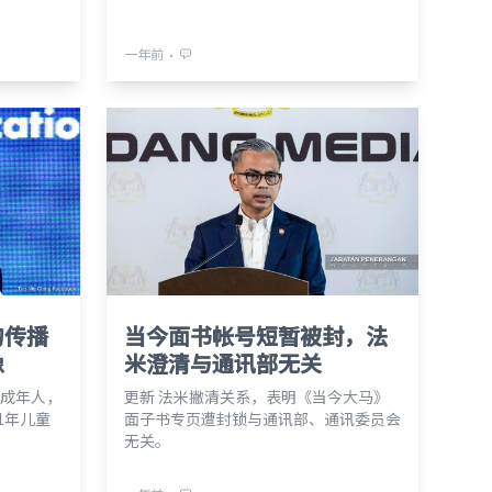
⋅
一年前
勿传播
当今面书帐号短暂被封，法
像
米澄清与通讯部无关
成年人，
更新 法米撇清关系，表明《当今大马》
1年儿童
面子书专页遭封锁与通讯部、通讯委员会
无关。