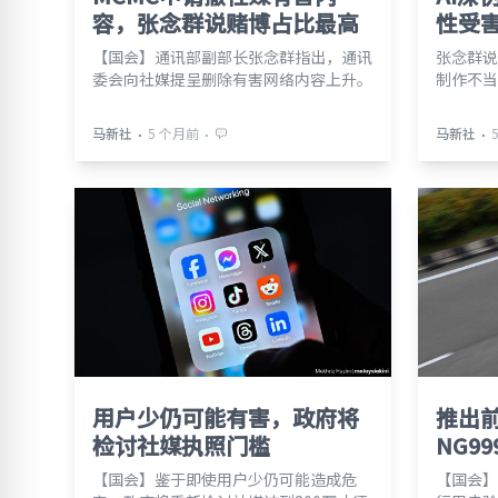
容，张念群说赌博占比最高
性受
【国会】通讯部副部长张念群指出，通讯
张念群说
委会向社媒提呈删除有害网络内容上升。
制作不当
⋅
⋅
⋅
马新社
5 个月前
马新社
用户少仍可能有害，政府将
推出
检讨社媒执照门槛
NG9
【国会】鉴于即使用户少仍可能造成危
【国会】