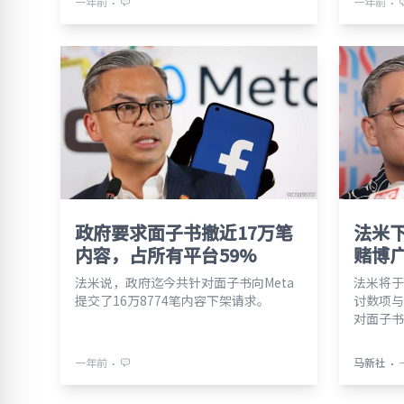
⋅
⋅
一年前
一年前
政府要求面子书撤近17万笔
法米下
内容，占所有平台59%
赌博
法米说，政府迄今共针对面子书向Meta
法米将于
提交了16万8774笔内容下架请求。
讨数项与
对面子书
⋅
⋅
一年前
马新社