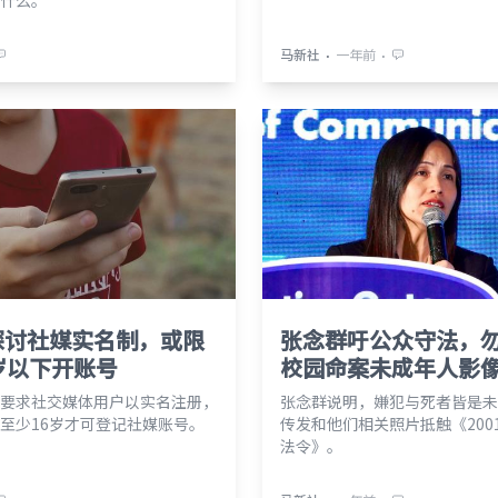
什么。
⋅
⋅
马新社
一年前
探讨社媒实名制，或限
张念群吁公众守法，
岁以下开账号
校园命案未成年人影
要求社交媒体用户以实名注册，
张念群说明，嫌犯与死者皆是未
至少16岁才可登记社媒账号。
传发和他们相关照片抵触《200
法令》。