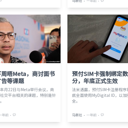
⋅
⋅
马新社
一年前
周晤Meta，商讨面书
预付SIM卡强制绑定
广告等课题
分，年底正式生效
本月22日与Meta举行会议，商
法米透露，预付SIM卡注册程序
社交平台相关的课题，特别是针
底全面使用MyDigital ID，
。
全。
⋅
⋅
⋅
一年前
马新社
一年前