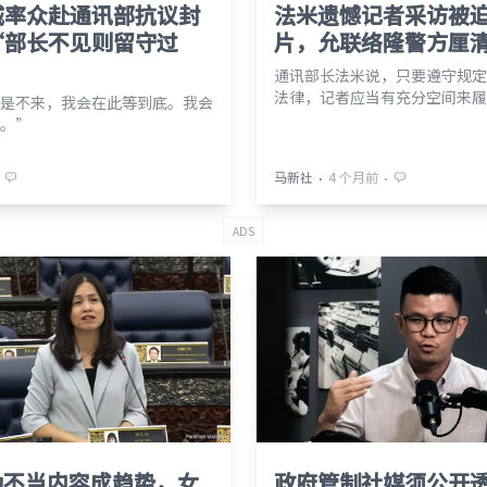
城率众赴通讯部抗议封
法米遗憾记者采访被
“部长不见则留守过
片，允联络隆警方厘
通讯部长法米说，只要遵守规定
法律，记者应当有充分空间来履
是不来，我会在此等到底。我会
。”
⋅
⋅
马新社
4 个月前
ADS
伪不当内容成趋势，女
政府管制社媒须公开