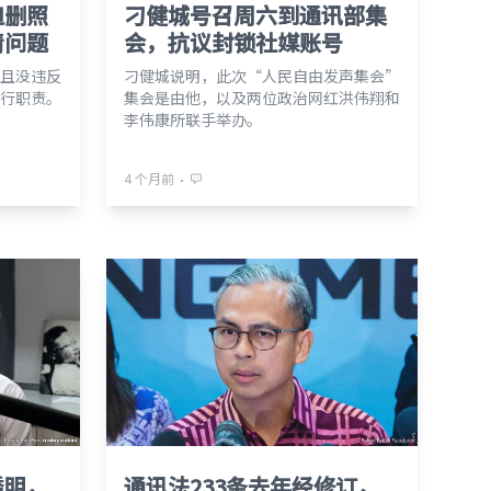
迫删照
刁健城号召周六到通讯部集
清问题
会，抗议封锁社媒账号
且没违反
刁健城说明，此次“人民自由发声集会”
行职责。
集会是由他，以及两位政治网红洪伟翔和
李伟康所联手举办。
⋅
4 个月前
透明，
通讯法233条去年经修订，