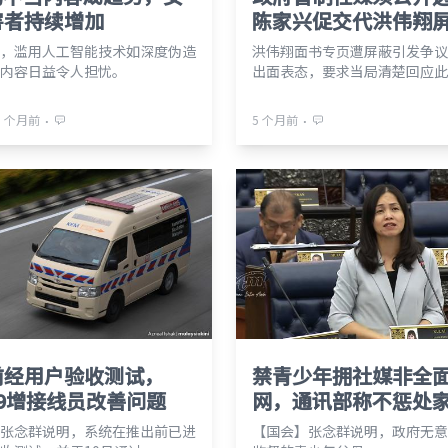
害者持续增加
陈家兴促交代洪伟翔
，滥用人工智能技术如深度伪造
洪伟翔面书专页遭屏蔽引发争议
内容日益令人担忧。
出面表态，要求当局清楚回应此
⋅
⋅
5 个月前
5 个月前
前经用户验收测试，
禁青少年拥社媒非全
99增接线员改善问题
网，通讯部称不惩处
张念群说明，系统在推出前已进
【国会】张念群说明，政府无意