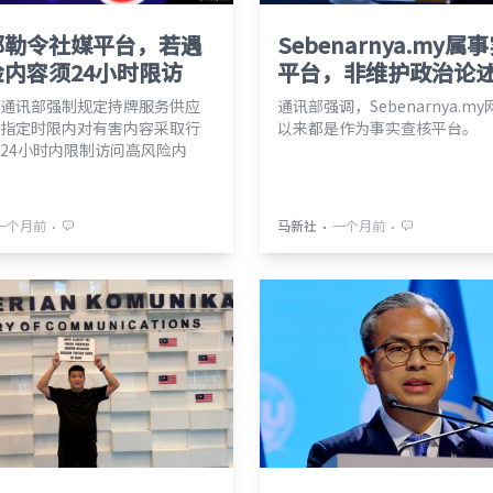
部勒令社媒平台，若遇
Sebenarnya.my属
内容须24小时限访
平台，非维护政治论
通讯部强制规定持牌服务供应
通讯部强调，Sebenarnya.m
指定时限内对有害内容采取行
以来都是作为事实查核平台。
24小时内限制访问高风险内
⋅
⋅
⋅
一个月前
马新社
一个月前