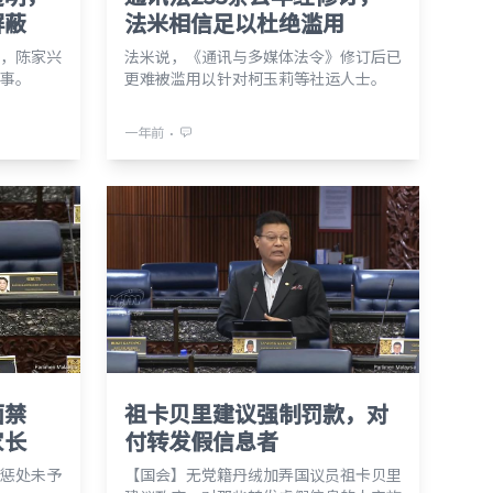
屏蔽
法米相信足以杜绝滥用
，陈家兴
法米说，《通讯与多媒体法令》修订后已
事。
更难被滥用以针对柯玉莉等社运人士。
⋅
一年前
面禁
祖卡贝里建议强制罚款，对
家长
付转发假信息者
惩处未予
【国会】无党籍丹绒加弄国议员祖卡贝里