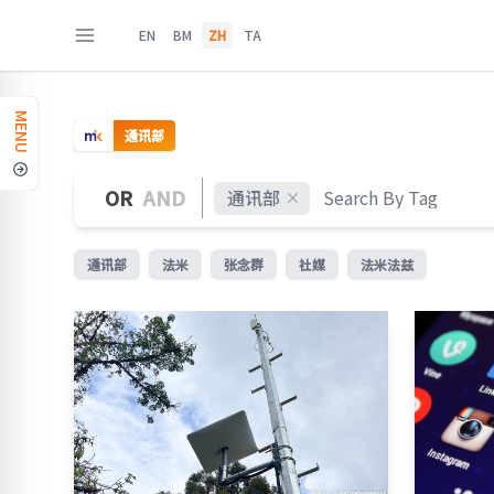
EN
BM
ZH
TA
MENU
通讯部
OR
AND
通讯部
通讯部
法米
张念群
社媒
法米法兹