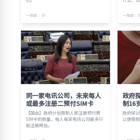
心。
什么、玩
⋅
⋅
一年前
一年前
同一家电讯公司，未来每人
政府
或最多注册二预付SIM卡
制16
【国会】政府计划限制人民注册预付费
政府探讨
SIM卡的数量，每人每家电讯公司最多只
以便限制
能注册两张。