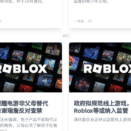
收测试，并于10月通过。
监督的青少年父母。
⋅
一年前
ADS
提醒电游非父母替代
政府拟规范线上游戏
惟谢瑞詹反对查禁
Roblox等或纳入监管
法米强调，电子产品不能取代父
通讯委员会正研议监管线上游戏
的角色，父母必须了解孩子在看