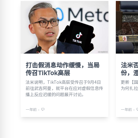
打击假消息动作缓慢，当局
法米
传召TikTok高层
份，
法米说明，TikTok高层受传召于9月4日
更新【国
前往武吉阿曼，就平台在应对虚假信息传
为何扎拉
播上反应迟缓的问题展开讨论。
⋅
⋅
一年前
一年前