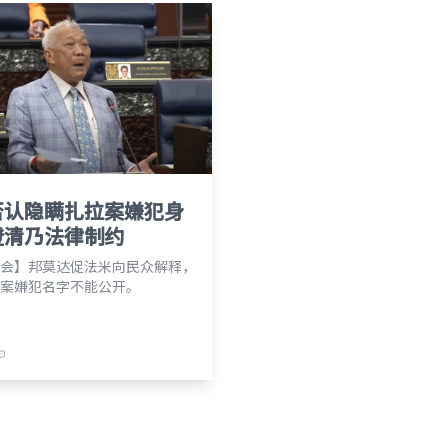
否认隐瞒扎拉案嫌犯身
澄清乃法律制约
会】邦莫达促法米向民众解释，
案嫌犯名字不能公开。