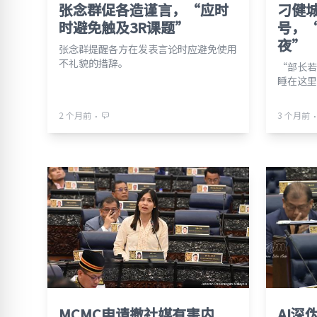
张念群促各造谨言，“应时
刁健
时避免触及3R课题”
号，
夜”
张念群提醒各方在发表言论时应避免使用
不礼貌的措辞。
“部长若
睡在这里
⋅
⋅
2 个月前
3 个月前
MCMC申请撤社媒有害内
AI深