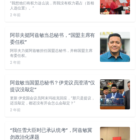
“我想他们有权力这么说，而我没有权力霸占（首相
人选位置）。”
2 年前
阿菲夫挺阿兹敏当总秘书，“国盟主席有
委任权”
阿菲夫力挺阿兹敏担任国盟总秘书，并称国盟主席
有委任权。
2 年前
阿兹敏当国盟总秘书？伊党议员澄清“仅
提议没敲定”
更新 伊党国会议员阿末玛祖克回应，“那只是提议，
还没敲定，都还没有开会怎么会敲定？”
2 年前
“我任雪大臣时已承认统考”，阿兹敏冀
勿政治化课题