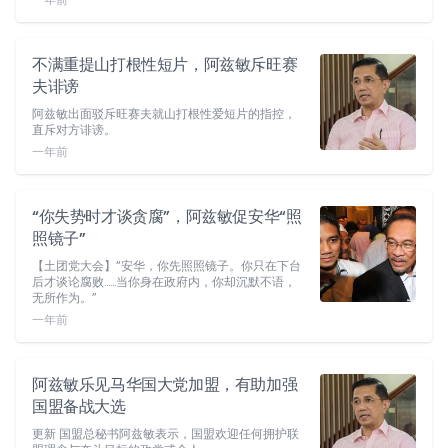
不满重提山打根性短片，阿兹敏斥旺赛
夫诽谤
阿兹敏出面驳斥旺赛夫就山打根性爱短片的指控，
直斥对方诽谤。
一年前
“你失势时才谈贪腐”，阿兹敏促安华“照
照镜子”
【土团党大会】“安华，你先照照镜子。你只在下台
后才谈论腐败……当你身在政府内，你却沉默不语，
无所作为。”
一年前
阿兹敏乐见马华国大党加盟，有助加强
国盟备战大选
更新 国盟总秘书阿兹敏表示，国盟欢迎任何拥护联