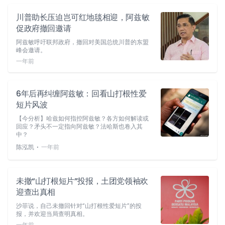
川普助长压迫岂可红地毯相迎，阿兹敏
促政府撤回邀请
阿兹敏呼吁联邦政府，撤回对美国总统川普的东盟
峰会邀请。
一年前
6年后再纠缠阿兹敏：回看山打根性爱
短片风波
【今分析】哈兹如何指控阿兹敏？各方如何解读或
回应？矛头不一定指向阿兹敏？法哈斯也卷入其
中？
⋅
陈泓凯
一年前
未撤“山打根短片”投报，土团党领袖欢
迎查出真相
沙菲说，自己未撤回针对“山打根性爱短片”的投
报，并欢迎当局查明真相。
一年前