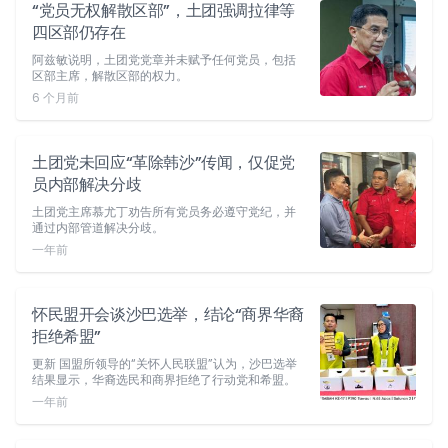
“党员无权解散区部”，土团强调拉律等
四区部仍存在
阿兹敏说明，土团党党章并未赋予任何党员，包括
区部主席，解散区部的权力。
6 个月前
土团党未回应“革除韩沙”传闻，仅促党
员内部解决分歧
土团党主席慕尤丁劝告所有党员务必遵守党纪，并
通过内部管道解决分歧。
一年前
怀民盟开会谈沙巴选举，结论“商界华裔
拒绝希盟”
更新 国盟所领导的“关怀人民联盟”认为，沙巴选举
结果显示，华裔选民和商界拒绝了行动党和希盟。
一年前