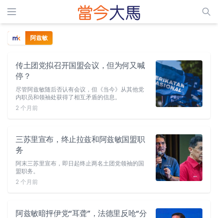
阿兹敏
传土团党拟召开国盟会议，但为何又喊
停？
尽管阿兹敏随后否认有会议，但《当今》从其他党
内职员和领袖处获得了相互矛盾的信息。
2 个月前
三苏里宣布，终止拉兹和阿兹敏国盟职
务
阿末三苏里宣布，即日起终止两名土团党领袖的国
盟职务。
2 个月前
阿兹敏暗抨伊党“耳聋”，法德里反呛“分