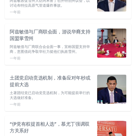
阿兹敏敦促雪州大臣阿米鲁丁召开特别州议会，以
讨论布特拉高原气管道爆炸事故。
一年前
阿兹敏借与厂商联会面，游说华裔支持
国盟掌雪州
阿兹敏借与厂商联合会会面一事，宣称国盟支持华
商，意图借此争取华社力挺他们执政雪州。
一年前
土团党启动竞选机制，准备应对年杪或
提前大选
土著团结党已启动党竞选机制，为可能提前举行的
大选做好准备。
一年前
“伊党有权提首相人选”，慕尤丁强调双
方关系好