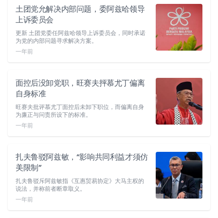
土团党允解决内部问题，委阿兹哈领导
上诉委员会
更新 土团党委任阿兹哈领导上诉委员会，同时承诺
为党的内部问题寻求解决方案。
一年前
面控后没卸党职，旺赛夫抨慕尤丁偏离
自身标准
旺赛夫批评慕尤丁面控后未卸下职位，而偏离自身
为廉正与问责所设下的标准。
一年前
扎夫鲁驳阿兹敏，“影响共同利益才须仿
美限制”
扎夫鲁驳斥阿兹敏指《互惠贸易协定》大马主权的
说法，并称前者断章取义。
一年前