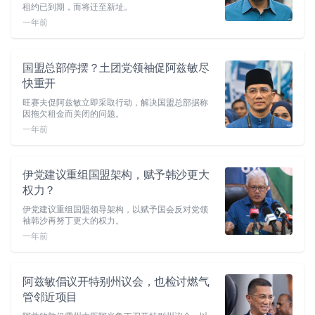
租约已到期，而将迁至新址。
一年前
国盟总部停摆？土团党领袖促阿兹敏尽
快重开
旺赛夫促阿兹敏立即采取行动，解决国盟总部据称
因拖欠租金而关闭的问题。
一年前
伊党建议重组国盟架构，赋予韩沙更大
权力？
伊党建议重组国盟领导架构，以赋予国会反对党领
袖韩沙再努丁更大的权力。
一年前
阿兹敏倡议开特别州议会，也检讨燃气
管邻近项目