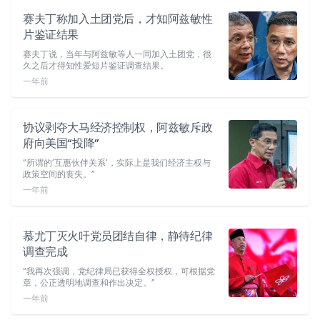
赛夫丁称加入土团党后，才知阿兹敏性
片鉴证结果
赛夫丁说，当年与阿兹敏等人一同加入土团党，很
久之后才得知性爱短片鉴证调查结果。
一年前
协议剥夺大马经济控制权，阿兹敏斥政
府向美国“投降”
“所谓的’互惠伙伴关系’，实际上是我们经济主权与
政策空间的丧失。”
一年前
慕尤丁灭火吁党员团结自律，静待纪律
调查完成
“我再次强调，党纪律局已获得全权授权，可根据党
章，公正透明地调查和作出决定。”
一年前