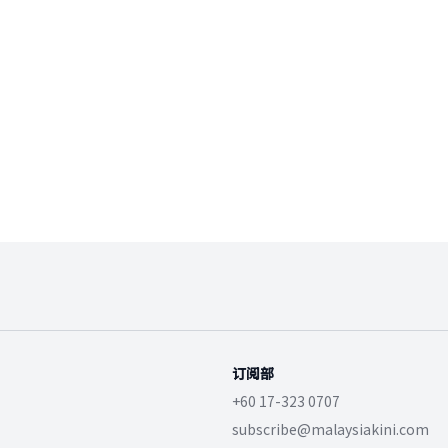
订阅部
+60 17-323 0707
subscribe@malaysiakini.com