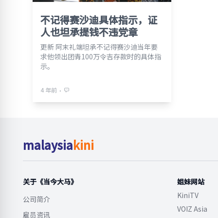
不记得赛沙迪具体指示，证
人也坦承提钱不违党章
更新 阿末礼端坦承不记得赛沙迪当年要
求他领出团青100万令吉存款时的具体指
示。
⋅
4 年前
malaysia
kini
关于《当今大马》
姐妹网站
KiniTV
公司简介
VOIZ Asia
雇员资讯