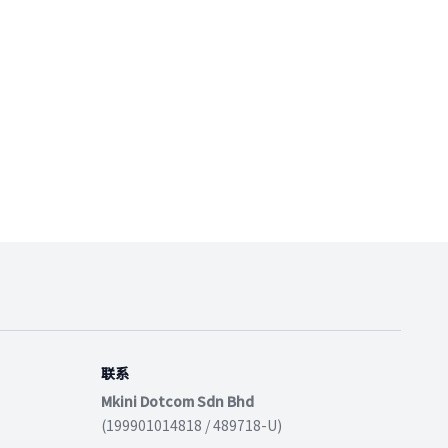
联系
Mkini Dotcom Sdn Bhd
(199901014818 / 489718-U)