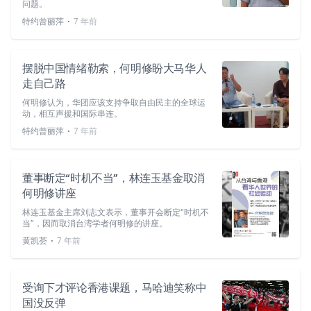
问题。
⋅
特约曾丽萍
7 年前
摆脱中国情绪勒索，何明修盼大马华人
走自己路
何明修认为，华团应该支持争取自由民主的全球运
动，相互声援和国际串连。
⋅
特约曾丽萍
7 年前
董事断定“时机不当”，林连玉基金取消
何明修讲座
林连玉基金主席刘志文表示，董事开会断定“时机不
当”，因而取消台湾学者何明修的讲座。
⋅
黄凯荟
7 年前
受询下才评论香港课题，马哈迪笑称中
国没反弹