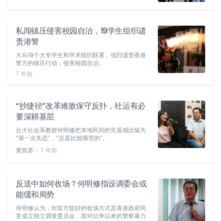
私闯镇压侵害校园自治，19学生组织谴
责港警
大马19个大专学生和学术组织联署，强烈谴责香港
警方的镇压行动，侵害校园自治。
7 年前
“抄捷径”改革难敌保守反扑，社运有必
要深耕基层
台大社会系教授何明修把本地民间的失落感比喻为
“第一次失恋”，“总是比较痛苦的”。
⋅
黄凯荟
7 年前
反送中如何收场？何明修指设调委会或
能缓和局势
何明修认为，对双方较好的收场方式是香港政府同
意成立独立调查委员会，面对抗争以来的警察暴力