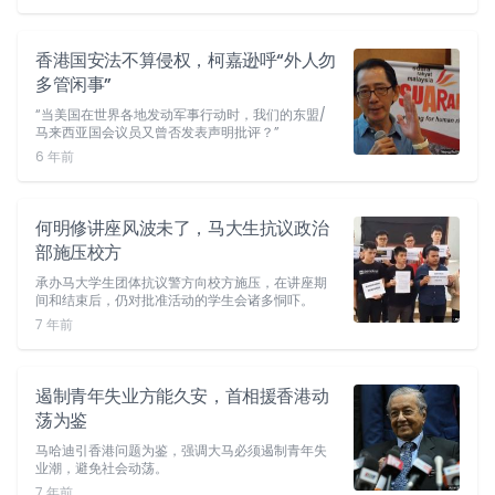
香港国安法不算侵权，柯嘉逊呼“外人勿
多管闲事”
“当美国在世界各地发动军事行动时，我们的东盟/
马来西亚国会议员又曾否发表声明批评？”
6 年前
何明修讲座风波未了，马大生抗议政治
部施压校方
承办马大学生团体抗议警方向校方施压，在讲座期
间和结束后，仍对批准活动的学生会诸多恫吓。
7 年前
遏制青年失业方能久安，首相援香港动
荡为鉴
马哈迪引香港问题为鉴，强调大马必须遏制青年失
业潮，避免社会动荡。
7 年前