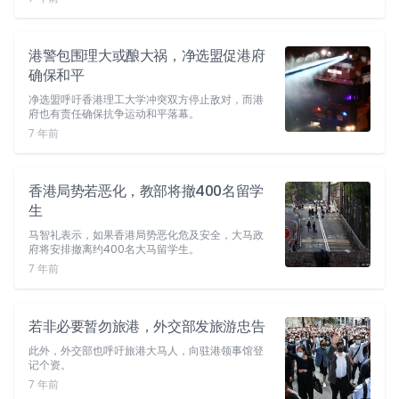
港警包围理大或酿大祸，净选盟促港府
确保和平
净选盟呼吁香港理工大学冲突双方停止敌对，而港
府也有责任确保抗争运动和平落幕。
7 年前
香港局势若恶化，教部将撤400名留学
生
马智礼表示，如果香港局势恶化危及安全，大马政
府将安排撤离约400名大马留学生。
7 年前
若非必要暂勿旅港，外交部发旅游忠告
此外，外交部也呼吁旅港大马人，向驻港领事馆登
记个资。
7 年前