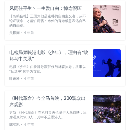
风雨任平生丶一生爱自由：悼念倪匡
【岛屿信札】正因为他是素朴的自由主义者，从不
论证观念，才能在庸俗丶市侩的香港畅意表达自己
的自由观。
⋅
吴振南
4 年前
电检局禁映港电影《少年》，理由有“破
坏马中关系”
电影《少年》由香港导演任侠与林森执导，故事以
“反送中”抗争为背景。
⋅
叶蓬玲
4 年前
《时代革命》今全马首映，200观众出
席观影
更新 《时代革命》在八打灵再也举行大马首映，出
席观众约200人，其中不乏香港人。
⋅
陈泓凯
4 年前