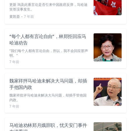
更新 询及此番言论是否引来中国政府反弹，马哈迪
笑答没事发生。
⋅
黄凯荟
7 年前
“每个人都有言论自由”，林郑拒回应马
哈迪劝告
“我们每个人都有言论自由，所以，我不会回应那声
明。”
7 年前
魏家祥抨马哈迪未解决大马问题，却插
手他国内政
魏家祥批评马哈迪未解决大马问题，却插手管他国
内政。
7 年前
马哈迪劝林郑月娥辞职，忧天安门事件