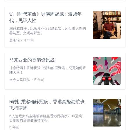
访《时代革命》导演周冠威：激越年
代，见证人性
周冠威自许，纪录片不仅记录真实，还反映人性的
善与恶、文明与野蛮。
⋅
吴湘怡
4 年前
马来西亚的香港资讯战
【今特写】香港反送中运动的假资讯，究竟如何登
陆大马？
⋅
当今大马团队
5 年前
5转机乘客确诊冠病，香港禁隆港航班
飞行两周
5人途经大马吉隆坡转机至香港而确诊2019冠病，
香港政府旋即颁布禁飞令。
6 年前