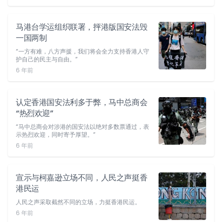
马港台学运组织联署，抨港版国安法毁
一国两制
“一方有难，八方声援，我们将会全力支持香港人守
护自己的民主与自由。”
6 年前
认定香港国安法利多于弊，马中总商会
“热烈欢迎”
“马中总商会对涉港的国安法以绝对多数票通过，表
示热烈欢迎，同时寄予厚望。”
6 年前
宣示与柯嘉逊立场不同，人民之声挺香
港民运
人民之声采取截然不同的立场，力挺香港民运。
6 年前