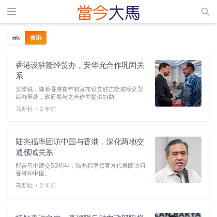
香港
香港设驻隆经贸办，安华允合作巩固关
系
安华说，随着香港在年初宣布设立驻吉隆坡经济贸
易办事处，政府愿与之合作并提供协助。
⋅
马新社
2 年前
陆兆福率团访中国与香港，深化两地交
通领域关系
配合马中建交50周年，陆兆福率领官方代表团访问
香港和中国。
⋅
马新社
2 年前