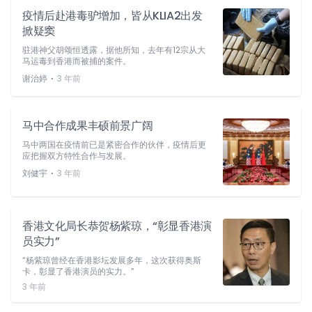
疫情后赴港毒驴增加，皆从KLIA2出发
掀疑窦
驻港神父胡颂恒透露，据他所知，去年有12宗从大
马运毒到香港而被捕的案件。
⋅
谢治婷
3 年前
马中合作成果丰硕前景广阔
马中两国在疫情前已是紧密合作的伙伴，疫情后更
应把握双方特性合作与发展。
⋅
刘健宇
3 年前
香港文化局长恭贺杨紫琼，“彰显香港演
员实力”
“杨紫琼曾经在香港影坛发展多年，这次获得奥斯
卡，彰显了香港演员的实力。”
3 年前