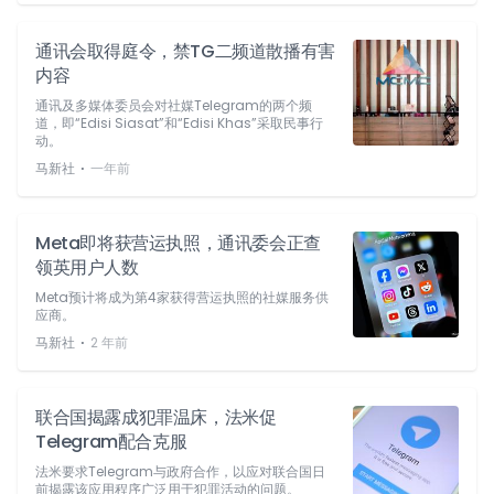
通讯会取得庭令，禁TG二频道散播有害
内容
通讯及多媒体委员会对社媒Telegram的两个频
道，即“Edisi Siasat”和“Edisi Khas”采取民事行
动。
⋅
马新社
一年前
Meta即将获营运执照，通讯委会正查
领英用户人数
Meta预计将成为第4家获得营运执照的社媒服务供
应商。
⋅
马新社
2 年前
联合国揭露成犯罪温床，法米促
Telegram配合克服
法米要求Telegram与政府合作，以应对联合国日
前揭露该应用程序广泛用于犯罪活动的问题。