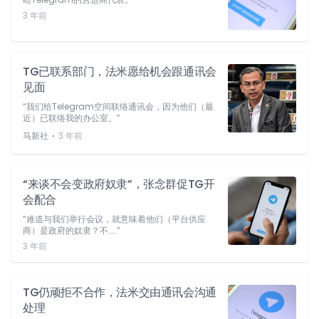
3 年前
TG已联系部门，法米愿给机会跟通讯会
见面
“我们给Telegram空间联络通讯会，因为他们（最
近）已联络我的办公室。”
⋅
马新社
3 年前
“来谈不会变政府奴隶”，张念群促TG开
会配合
“难道与我们举行会议，就意味着他们（平台供应
商）是政府的奴隶？不……”
3 年前
TG仍顽拒不合作，法米交由通讯会沟通
处理