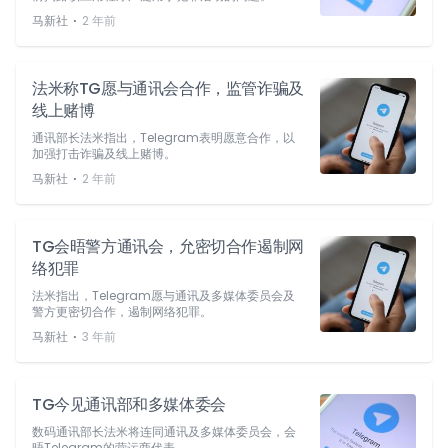
⋅
马新社
2 年前
法米称TG愿与通讯会合作，监管诈骗及
线上赌博
通讯部长法米指出，Telegram表明愿意合作，以
加强打击诈骗及线上赌博。
⋅
马新社
2 年前
TG会晤警方通讯会，允密切合作遏制网
络犯罪
法米指出，Telegram愿与通讯及多媒体委员会及
警方更密切合作，遏制网络犯罪。
⋅
马新社
3 年前
TG今见通讯部和多媒体委会
数码通讯部长法米将连同通讯及多媒体委员会，会
晤Telegram的营运商代表。