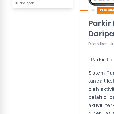
18 jam lepas
PENGU
Parkir
Daripa
Diterbitkan
:
Ju
“Parkir tid
Sistem Par
tanpa tike
oleh aktiv
belah di 
aktiviti t
diperluas