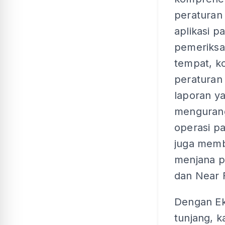
peraturan 
aplikasi p
pemeriksa
tempat, k
peraturan
laporan y
mengurang
operasi p
juga memb
menjana p
dan Near 
Dengan Ek
tunjang, k