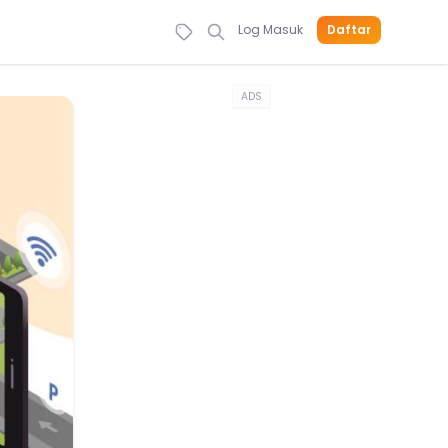
Log Masuk
Daftar
ADS