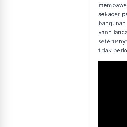
membawa S
sekadar pa
bangunan 
yang lanc
seterusny
tidak berk