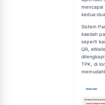
mencapai 
kedua-dua
Sistem Pa
kaedah pa
seperti k
QR, eWallet
dilengkap
TPK, di l
memudahk