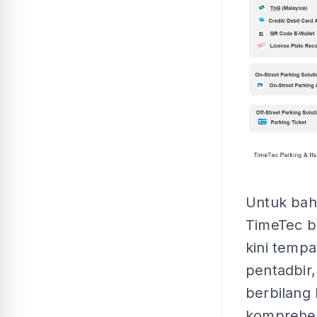
Untuk baha
TimeTec b
kini temp
pentadbir,
berbilang 
komprehens