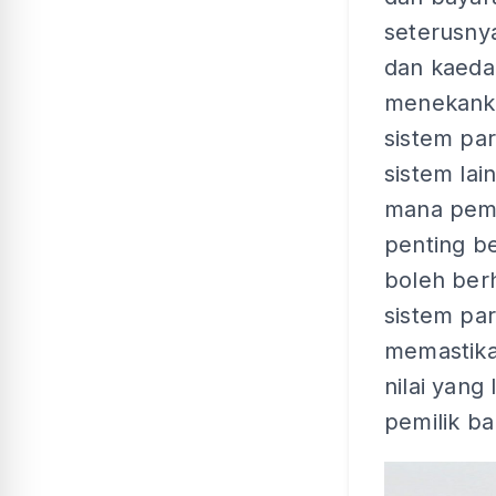
seterusny
dan kaedah
menekankan
sistem par
sistem lai
mana pemil
penting be
boleh ber
sistem par
memastika
nilai yang
pemilik b