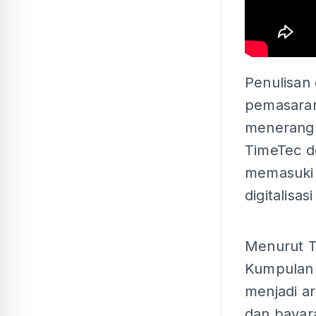
Penulisan 
pemasaran
menerangk
TimeTec d
memasuki 
digitalisasi
Menurut T
Kumpulan 
menjadi a
dan bayar