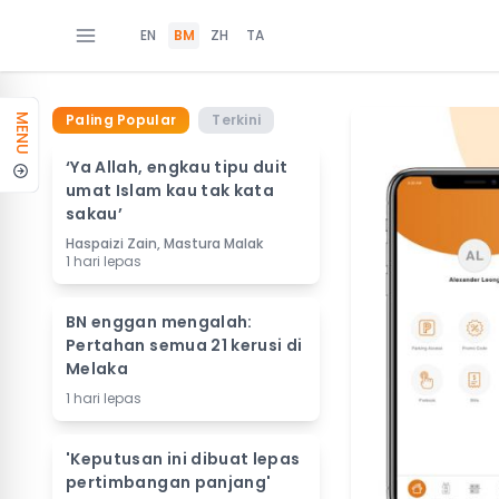
EN
BM
ZH
TA
Paling Popular
Terkini
MENU
‘Ya Allah, engkau tipu duit
umat Islam kau tak kata
sakau’
Haspaizi Zain, Mastura Malak
1 hari lepas
BN enggan mengalah:
Pertahan semua 21 kerusi di
Melaka
1 hari lepas
'Keputusan ini dibuat lepas
pertimbangan panjang'