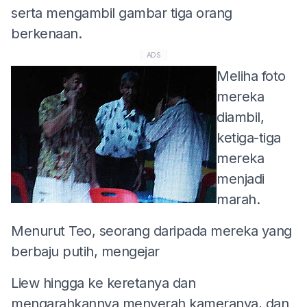
serta mengambil gambar tiga orang
berkenaan.
ADS
Meliha foto
mereka
diambil,
ketiga-tiga
mereka
menjadi
marah.
Menurut Teo, seorang daripada mereka yang
berbaju putih, mengejar
Liew hingga ke keretanya dan
mengarahkannya menyerah kameranya, dan