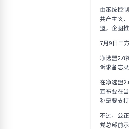
由巫统控
共产主义、
盟，企图
7月9日三
净选盟2.
诉求备忘
在净选盟2
宣布要在
称是要支
不过，公正
党总部前