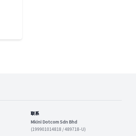
联系
Mkini Dotcom Sdn Bhd
(199901014818 / 489718-U)