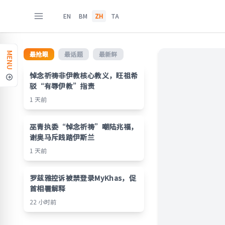
EN
BM
ZH
TA
最抢眼
最话题
最新鲜
MENU
悼念祈祷非伊教核心教义，旺祖希
驳“有辱伊教”指责
1 天前
巫青执委“悼念祈祷”嘲陆兆福，
谢奥马斥践踏伊斯兰
1 天前
罗兹雅控诉被禁登录MyKhas，促
首相署解释
22 小时前