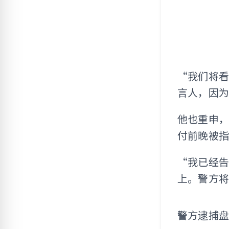
“我们将
言人，因
他也重申
付前晚被
“我已经
上。警方
警方逮捕