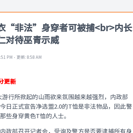
衣“非法”身穿者可被捕<br>内长
仁对待巫青示威
⋅
2:51 PM
更新
:
8:58 AM
5分更新
0大游行所掀起的山雨欲来氛围越来越强烈，内政部
今日正式宣告净选盟2.0的T恤是非法物品，因此警
那些身穿黄色T恤的人士。
在内政部召开记者会，受询及警方是否要逮捕所有身