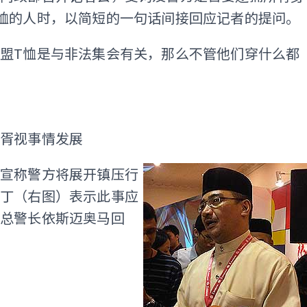
恤的人时，以简短的一句话间接回应记者的提问。
盟T恤是与非法集会有关，那么不管他们穿什么都
ADS
压胥视事情发展
宣称警方将展开镇压行
丁（右图）表示此事应
国总警长依斯迈奥马回