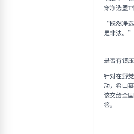
穿净选盟T
“既然净选
是非法。”
是否有镇
针对在野党
动，希山慕
该交给全
答。