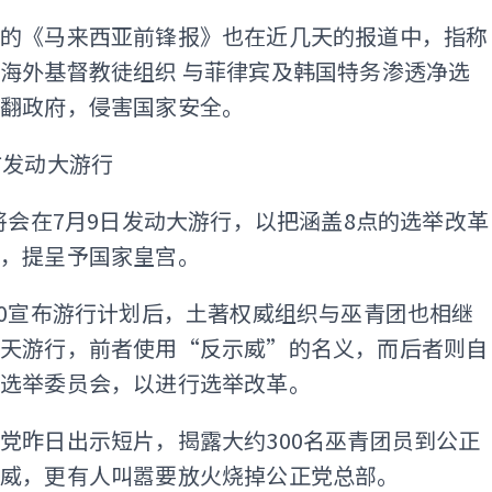
制的《马来西亚前锋报》也在近几天的报道中，指称
海外基督教徒组织 与菲律宾及韩国特务渗透净选
推翻政府，侵害国家安全。
方发动大游行
0将会在7月9日发动大游行，以把涵盖8点的选举改革
录，提呈予国家皇宫。
.0宣布游行计划后，土著权威组织与巫青团也相继
当天游行，前者使用“反示威”的名义，而后者则自
持选举委员会，以进行选举改革。
党昨日出示短片，揭露大约300名巫青团员到公正
示威，更有人叫嚣要放火烧掉公正党总部。