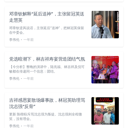
邓章钦解释“延后送神”，主张留冠英送
走慧英
邓章钦逆风说话，主张延后“送神”，把林冠英保留
在中委会。
⋅
李伟伦
一年前
党选暗潮下，林吉祥寿宴营造团结气氛
【今分析】整晚的演讲中，陆兆福、林吉祥及倪可
敏都在传递同一个信息：团结。
⋅
李伟伦
一年前
吉祥感恩宴散场爆事故，林冠英助理骂
沈志强“反骨”
更新 陈楷棕斥骂沈志强为叛徒。沈志强则全程微
笑，没有理会。
⋅
李伟伦
一年前