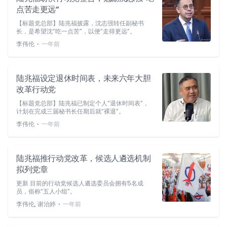
点苦走更远”
【标题党总部】陆兆福披露，沈志强转任副秘书
长，是希望沈“吃一点苦”，以便“走得更远”。
⋅
李伟伦
一年前
陆兆福设定退休时间表，未来六年大胆
改革行动党
【标题党总部】陆兆福已制定个人“退休时间表”，
计划在完成三届秘书长任期后就“裸退”。
⋅
李伟伦
一年前
陆兆福推行动党改革，候选人遴选机制
拟列党章
更新 目前的行动党候选人遴选委员会拥有5名成
员，俗称“五人小组”。
⋅
李伟伦, 谢治婷
一年前