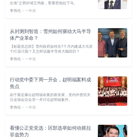
出海”之势封堵王鸿俊，誓要把他拉下马。
⋅
李伟伦
一年前
从封测到智造：雪州如何驱动大马半导
体产业革命？
【标题党总部】雪州政府如何在7个月内建成大马首
个IC设计园？又怎样说服半导体大咖回归？
⋅
李伟伦
一年前
行动党中委下周一开会，赵明福案料成
焦点
由于最近爆出赵明福命案的新发展，党内外密切关
注这场会议会否一并讨论赵明福案件。
⋅
李伟伦
一年前
看懂公正党党选：区部选举如何动摇拉
菲兹势力