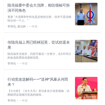
陆兆福要中委会大洗牌，相信领袖可扮
演不同角色
更新 “大洗牌和年轻化是必然的过程，但并不是说牺
牲任何一个人。”
⋅
李伟伦, 谢治婷
一年前
传陆兆福上周已晤林冠英，尝试劝退未
果
陆兆福并没放弃，仍想尽最后一分努力，在3月16日
的改选投票前劝退林冠英。
⋅
李伟伦
一年前
行动党改选解码——“送神”风暴从何而
来？
【今分析】《当今大马》采访多名行动党领袖，试
图梳理这场激烈党选的脉络。
⋅
李伟伦
一年前