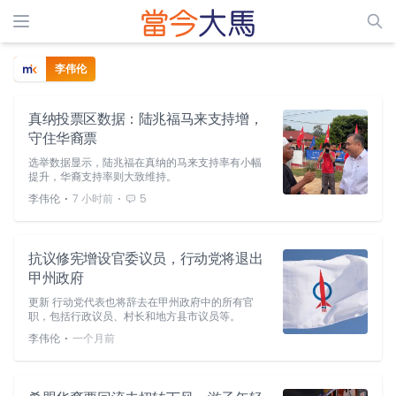
李伟伦
真纳投票区数据：陆兆福马来支持增，
守住华裔票
选举数据显示，陆兆福在真纳的马来支持率有小幅
提升，华裔支持率则大致维持。
⋅
⋅
李伟伦
7 小时前
5
抗议修宪增设官委议员，行动党将退出
甲州政府
更新 行动党代表也将辞去在甲州政府中的所有官
职，包括行政议员、村长和地方县市议员等。
⋅
李伟伦
一个月前