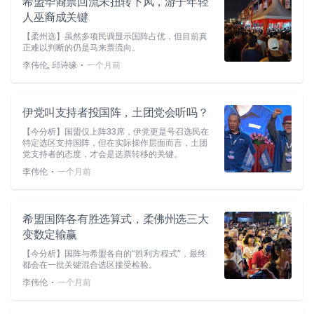
希盟华裔票回流未扭转下风，游子年轻
人巫裔成关键
【柔州选】虽然多项民调显示国阵占优，但目前真
正难以判断的仍是马来票流向。
⋅
李伟伦, 邱诗缘
一个月前
伊党叫支持者投国阵，土团党会听吗？
【今分析】国盟仅上阵33席，伊党更是号召选民在
特定选区支持国阵，但在实际操作层面而言，土团
党支持者的态度，才会是选票转移的关键。
⋅
李伟伦
一个月前
希盟国阵各有胜选算式，柔佛州选三大
变数定输赢
【今分析】国阵与希盟各自的“胜利方程式”，最终
都会在一批关键混合选区接受检验。
⋅
李伟伦
一个月前