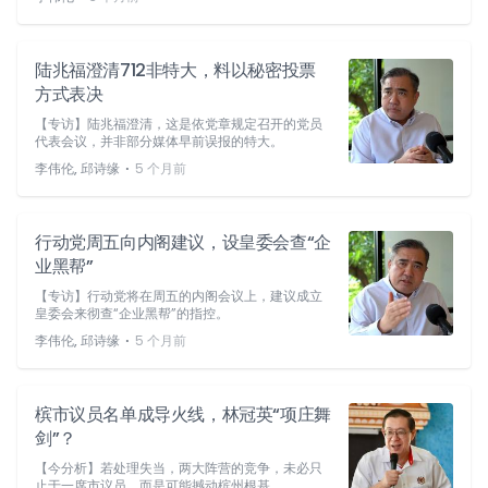
陆兆福澄清712非特大，料以秘密投票
方式表决
【专访】陆兆福澄清，这是依党章规定召开的党员
代表会议，并非部分媒体早前误报的特大。
⋅
李伟伦, 邱诗缘
5 个月前
行动党周五向内阁建议，设皇委会查“企
业黑帮”
【专访】行动党将在周五的内阁会议上，建议成立
皇委会来彻查“企业黑帮”的指控。
⋅
李伟伦, 邱诗缘
5 个月前
槟市议员名单成导火线，林冠英“项庄舞
剑”？
【今分析】若处理失当，两大阵营的竞争，未必只
止于一席市议员，而是可能撼动槟州根基。