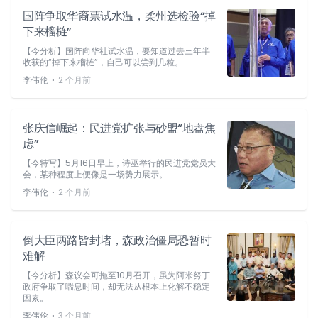
国阵争取华裔票试水温，柔州选检验“掉
下来榴梿”
【今分析】国阵向华社试水温，要知道过去三年半
收获的“掉下来榴梿”，自己可以尝到几粒。
⋅
李伟伦
2 个月前
张庆信崛起：民进党扩张与砂盟“地盘焦
虑”
【今特写】5月16日早上，诗巫举行的民进党党员大
会，某种程度上便像是一场势力展示。
⋅
李伟伦
2 个月前
倒大臣两路皆封堵，森政治僵局恐暂时
难解
【今分析】森议会可拖至10月召开，虽为阿米努丁
政府争取了喘息时间，却无法从根本上化解不稳定
因素。
⋅
李伟伦
3 个月前