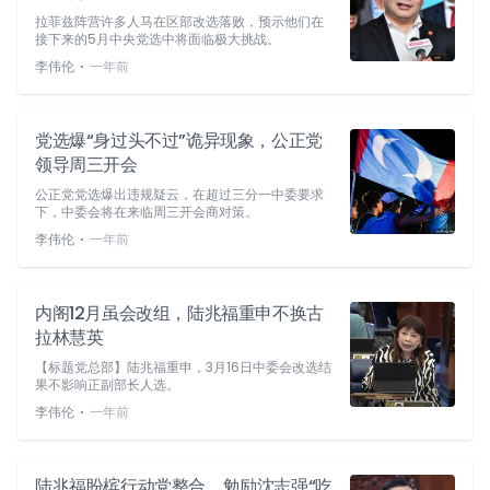
拉菲兹阵营许多人马在区部改选落败，预示他们在
接下来的5月中央党选中将面临极大挑战。
⋅
李伟伦
一年前
党选爆“身过头不过”诡异现象，公正党
领导周三开会
公正党党选爆出违规疑云，在超过三分一中委要求
下，中委会将在来临周三开会商对策。
⋅
李伟伦
一年前
内阁12月虽会改组，陆兆福重申不换古
拉林慧英
【标题党总部】陆兆福重申，3月16日中委会改选结
果不影响正副部长人选。
⋅
李伟伦
一年前
陆兆福盼槟行动党整合，勉励沈志强“吃