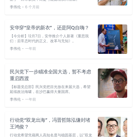
⋅
李伟伦
6 个月前
安华穿“皇帝的新衣”，还是阿Q自嗨？
【今分析】12月7日，安华推介个人新著《重思我
们：后常态时代的正义、改革与无知》。
⋅
李伟伦
一年前
民兴党下一步瞄准全国大选，暂不考虑
重启西渡
【标题党总部】民兴党把目光放在来届大选，希望
延续政治海啸，在沙巴赢得大量国席。
⋅
李伟伦
一年前
行动党“双龙出海”，冯晋哲陈泓缣封堵
王鸿俊？
行动党希望凭藉两人高知名度与稳固基层，以“双龙