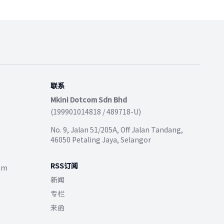
联系
Mkini Dotcom Sdn Bhd
(199901014818 / 489718-U)
No. 9, Jalan 51/205A, Off Jalan Tandang,
46050 Petaling Jaya, Selangor
RSS订阅
com
新闻
专栏
来函