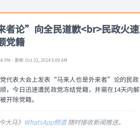
来者论”向全民道歉<br>民政火速
顺党籍
⋅
56 PM
更新
:
Oct 21, 2014 5:09 AM
政党代表大会上发表“马来人也是外来者”论的民政
顺，今日迅速遭民政党冻结党籍，并需在14天内解
应被开除党籍。
今大马》
WhatsApp频道
随时接收新闻推送。