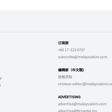
订阅部
+60 17-323 0707
subscribe@malaysiakini.com
编辑部（中文版)
投稿须知
y
chinese-editor@malaysiakini.
s
ADVERTISING
advertise@malaysiakini.com
advertise@fgmedia.my