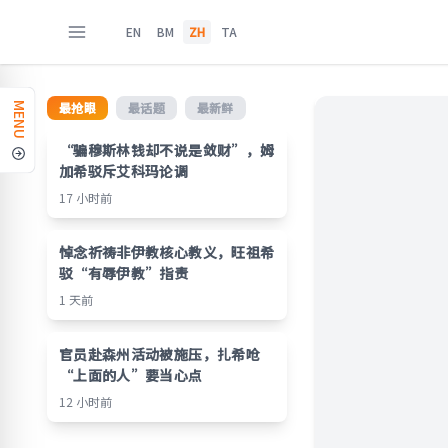
EN
BM
ZH
TA
最抢眼
最话题
最新鲜
MENU
“骗穆斯林钱却不说是敛财”，姆
加希驳斥艾科玛论调
17 小时前
悼念祈祷非伊教核心教义，旺祖希
驳“有辱伊教”指责
1 天前
官员赴森州活动被施压，扎希呛
“上面的人”要当心点
12 小时前