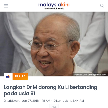
ADS
BERITA
Langkah Dr M dorong Ku Li bertanding
pada usia 81
⋅
Diterbitkan
:
Jun 27, 2018 11:18 AM
Dikemaskini
:
3:44 AM
ADS