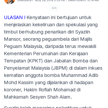
⋅
Diterbitkan
:
May 28, 2019 5:03 PM
Dikemaskini
:
10:19 AM
ADS
ULASAN l
Kenyataan ini bertujuan untuk
menjelaskan kekeliruan dan spekulasi yang
timbul berhubung penarikan diri Syazlin
Mansor, seorang peguambela dari Majlis
Peguam Malaysia, daripada terus mewakili
Kementerian Perumahan dan Kerajaan
Tempatan (KPKT) dan Jabatan Bomba dan
Penyelamat Malaysia (JBPM) di dalam inkues
kematian anggota bomba Muhammad Adib
Mohd Kassim yang dijalankan di hadapan
koroner, Hakim Rofiah Mohamad di
Mahkamah Sesyen Shah Alam.
Syazlin telah menerima pelantikan untuk