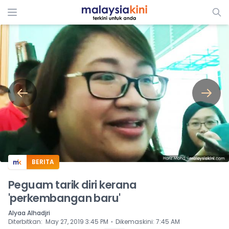
ADS
BERITA
Peguam tarik diri kerana
'perkembangan baru'
Alyaa Alhadjri
⋅
Diterbitkan
:
May 27, 2019 3:45 PM
Dikemaskini
:
7:45 AM