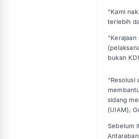
“Kami nak
terlebih d
“Kerajaan
(pelaksan
bukan KDN
“Resolusi
membantu 
sidang med
(UIAM), Go
Sebelum i
Antaraban