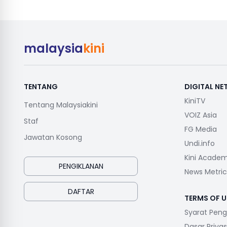
malaysia
kini
TENTANG
DIGITAL N
KiniTV
Tentang Malaysiakini
VOIZ Asia
Staf
FG Media
Jawatan Kosong
Undi.info
Kini Acade
PENGIKLANAN
News Metric
DAFTAR
TERMS OF U
Syarat Pen
Dasar Privas