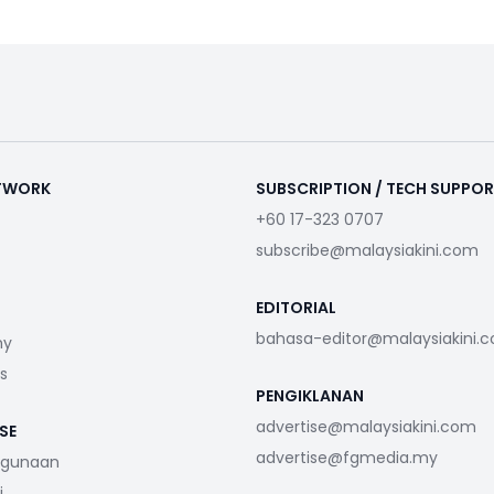
ETWORK
SUBSCRIPTION / TECH SUPPO
+60 17-323 0707
subscribe@malaysiakini.com
EDITORIAL
bahasa-editor@malaysiakini.
my
s
PENGIKLANAN
advertise@malaysiakini.com
SE
advertise@fgmedia.my
ggunaan
i