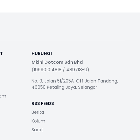
RT
HUBUNGI
Mkini Dotcom Sdn Bhd
(199901014818 / 489718-U)
No. 9, Jalan 51/205A, Off Jalan Tandang,
46050 Petaling Jaya, Selangor
com
RSS FEEDS
Berita
Kolum
Surat