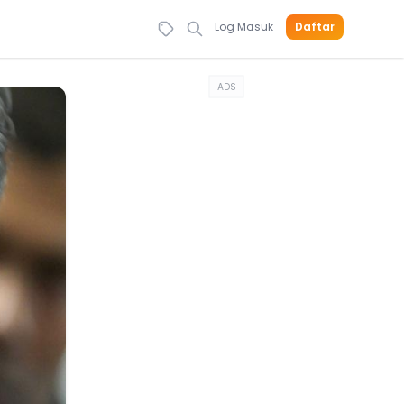
Log Masuk
Daftar
ADS