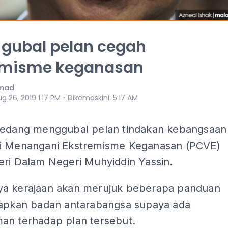
 gubal pelan cegah
emisme keganasan
mad
⋅
g 26, 2019 1:17 PM
Dikemaskini
:
5:17 AM
sedang menggubal pelan tindakan kebangsaan
i Menangani Ekstremisme Keganasan (PCVE)
eri Dalam Negeri Muhyiddin Yassin.
a kerajaan akan merujuk beberapa panduan
tapkan badan antarabangsa supaya ada
an terhadap plan tersebut.