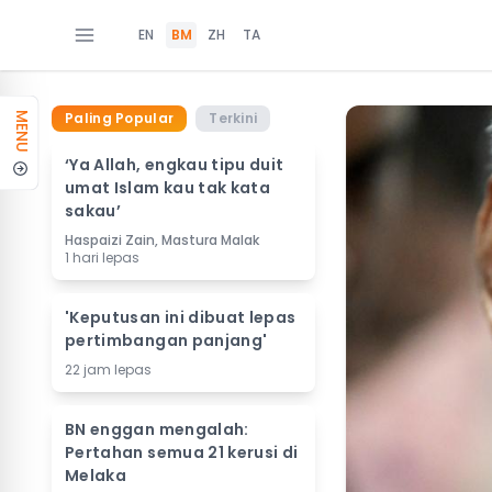
EN
BM
ZH
TA
Paling Popular
Terkini
MENU
‘Ya Allah, engkau tipu duit
umat Islam kau tak kata
sakau’
Haspaizi Zain, Mastura Malak
1 hari lepas
'Keputusan ini dibuat lepas
pertimbangan panjang'
22 jam lepas
BN enggan mengalah:
Pertahan semua 21 kerusi di
Melaka