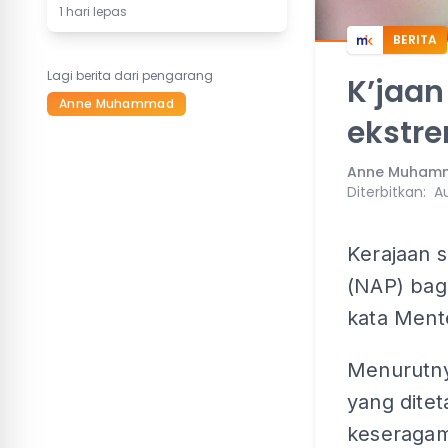
1 hari lepas
BERITA
Lagi berita dari pengarang
K’jaan
Anne Muhammad
ekstr
Anne Muham
Diterbitkan
:
Au
Kerajaan 
(NAP) bag
kata Ment
Menurutny
yang dite
keseragam