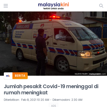
ADS
BERITA
Jumlah pesakit Covid-19 meninggal di
rumah meningkat
⋅
Diterbitkan
:
Feb 8, 2021 10:20 AM
Dikemaskini
:
2:30 AM
ADS