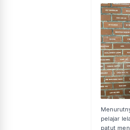
Menurutny
pelajar le
patut men