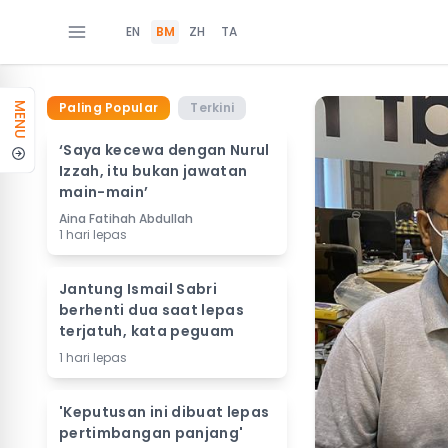
EN
BM
ZH
TA
Paling Popular
Terkini
MENU
‘Saya kecewa dengan Nurul
Izzah, itu bukan jawatan
main-main’
Aina Fatihah Abdullah
1 hari lepas
Jantung Ismail Sabri
berhenti dua saat lepas
terjatuh, kata peguam
1 hari lepas
'Keputusan ini dibuat lepas
pertimbangan panjang'