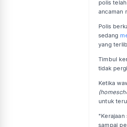
polis tela
ancaman r
Polis ber
sedang
me
yang terlib
Timbul ke
tidak perg
Ketika wa
(homescho
untuk teru
"Kerajaan 
sampai per