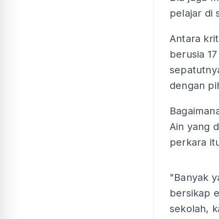
pelajar di
Antara kri
berusia 17
sepatutny
dengan pi
Bagaiman
Ain yang 
perkara it
"Banyak y
bersikap 
sekolah, 