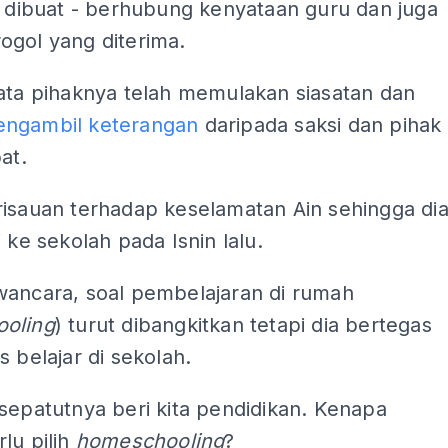
h dibuat - berhubung kenyataan guru dan juga
ogol yang diterima.
kata pihaknya telah memulakan siasatan dan
ngambil keterangan
daripada saksi dan pihak
at.
risauan terhadap keselamatan Ain sehingga di
i ke sekolah pada Isnin lalu.
wancara, soal pembelajaran di rumah
oling
) turut dibangkitkan tetapi dia bertegas
s belajar di sekolah.
sepatutnya beri kita pendidikan. Kenapa
lu pilih
homeschooling
?