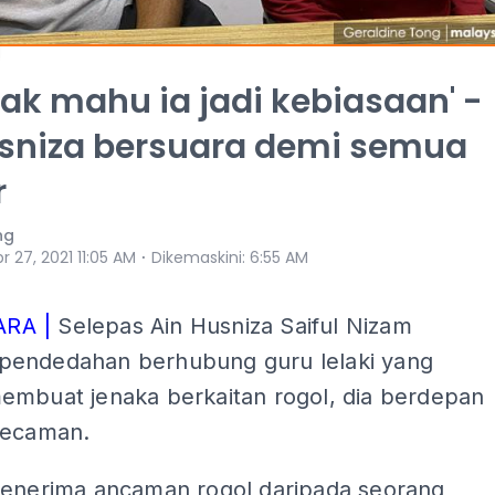
tak mahu ia jadi kebiasaan' -
usniza bersuara demi semua
r
ng
⋅
r 27, 2021 11:05 AM
Dikemaskini
:
6:55 AM
RA |
Selepas Ain Husniza Saiful Nizam
endedahan berhubung guru lelaki yang
embuat jenaka berkaitan rogol, dia berdepan
kecaman.
menerima ancaman rogol daripada seorang