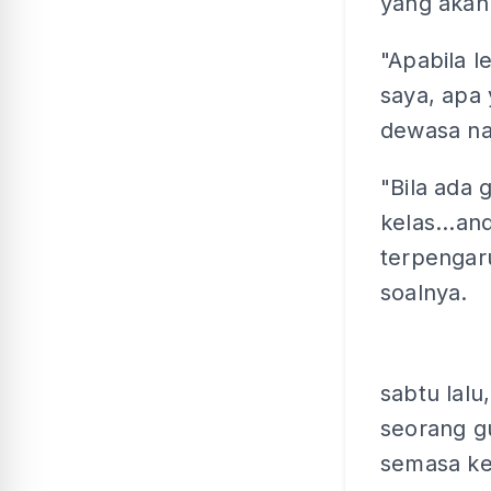
yang akan
"Apabila l
saya, apa 
dewasa na
"Bila ada 
kelas...an
terpengaru
soalnya.
sabtu lalu
seorang g
semasa kel