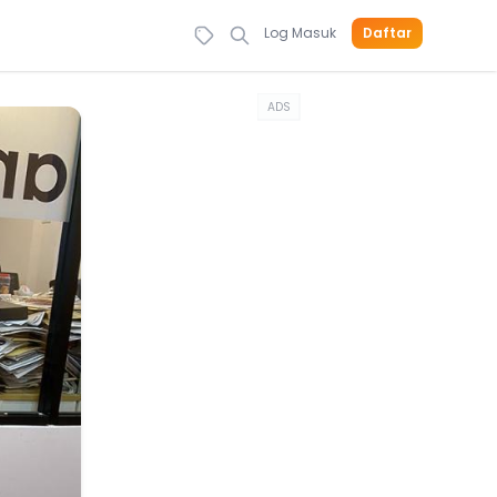
Log Masuk
Daftar
ADS