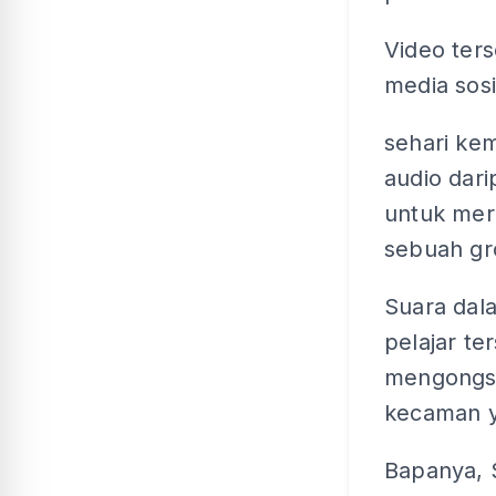
Video ter
media sosi
sehari ke
audio dar
untuk mero
sebuah gr
Suara dala
pelajar te
mengongsi
kecaman y
Bapanya, 