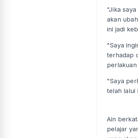
"Jika saya
akan ubah 
ini jadi ke
"Saya ing
terhadap c
perlakuan 
"Saya perl
telah lalu
Ain berka
pelajar y