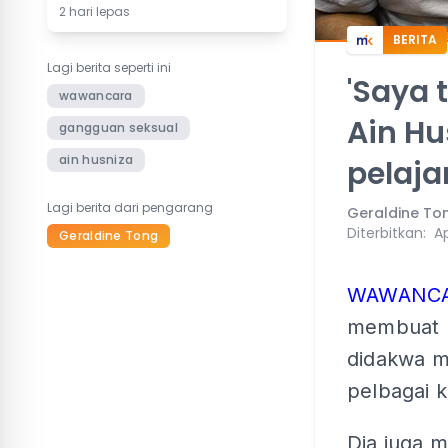
2 hari lepas
BERITA
Lagi berita seperti ini
'Saya 
wawancara
Ain H
gangguan seksual
ain husniza
pelaja
Lagi berita dari pengarang
Geraldine To
Diterbitkan
:
Ap
Geraldine Tong
WAWANCA
membuat p
didakwa m
pelbagai 
Dia juga 