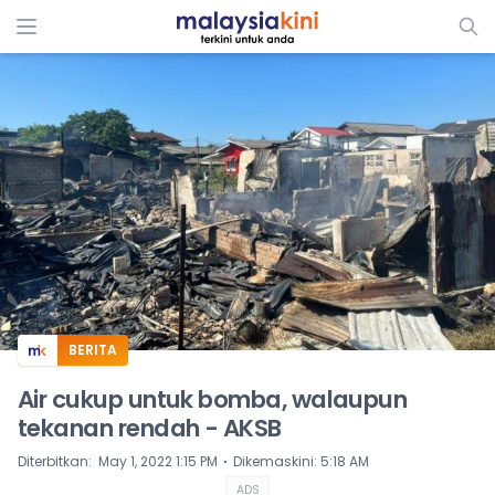
ADS
BERITA
Air cukup untuk bomba, walaupun
tekanan rendah - AKSB
⋅
Diterbitkan
:
May 1, 2022 1:15 PM
Dikemaskini
:
5:18 AM
ADS