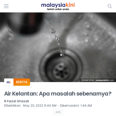
ADS
BERITA
Air Kelantan: Apa masalah sebenarnya?
N Faizal Ghazali
⋅
Diterbitkan
:
May 20, 2022 9:44 AM
Dikemaskini
:
1:44 AM
ADS