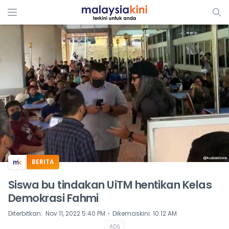
ADS
BERITA
Siswa bu tindakan UiTM hentikan Kelas
Demokrasi Fahmi
⋅
Diterbitkan
:
Nov 11, 2022 5:40 PM
Dikemaskini
:
10:12 AM
ADS