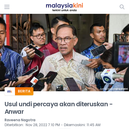
ADS
BERITA
Usul undi percaya akan diteruskan -
Anwar
Raveena Nagotra
⋅
Diterbitkan
:
Nov 28, 2022 7:10 PM
Dikemaskini
:
11:45 AM