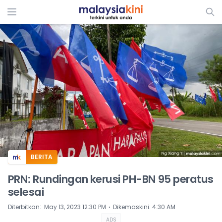
ADS
BERITA
PRN: Rundingan kerusi PH-BN 95 peratus
selesai
⋅
Diterbitkan
:
May 13, 2023 12:30 PM
Dikemaskini
:
4:30 AM
ADS